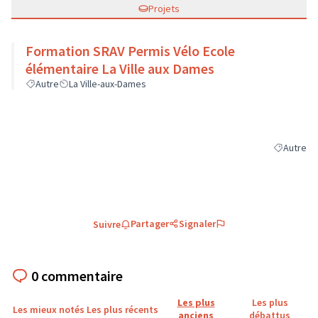
Projets
Formation SRAV Permis Vélo Ecole
élémentaire La Ville aux Dames
Autre
La Ville-aux-Dames
Autre
Filtrer les
Partager
Signaler
Suivre
0 commentaire
Les plus
Les plus
Les mieux notés
Les plus récents
anciens
débattus