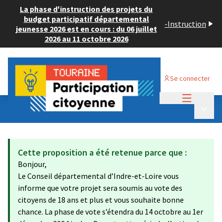
La phase d'instruction des projets du
budget participatif départemental
-
Instruction
jeunesse 2026 est en cours : du 06 juillet
2026 au 11 octobre 2026
Se connecter
Menu princi
Budget Participatif ADULTE 2024
/
Menu p
💡 Déposer un projet
Cette proposition a été retenue parce que :
Bonjour,
Le Conseil départemental d’Indre-et-Loire vous
informe que votre projet sera soumis au vote des
citoyens de 18 ans et plus et vous souhaite bonne
chance. La phase de vote s’étendra du 14 octobre au 1er