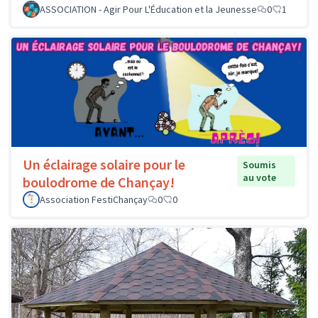
ASSOCIATION - Agir Pour L'Éducation et la Jeunesse
0
1
Un éclairage solaire pour le
Soumis
au vote
boulodrome de Chançay!
Association FestiChançay
0
0