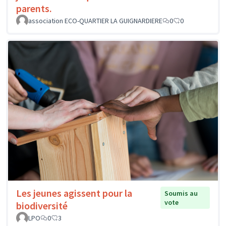
parents.
association ECO-QUARTIER LA GUIGNARDIERE
0
0
Les jeunes agissent pour la
Soumis au
vote
biodiversité
LPO
0
3