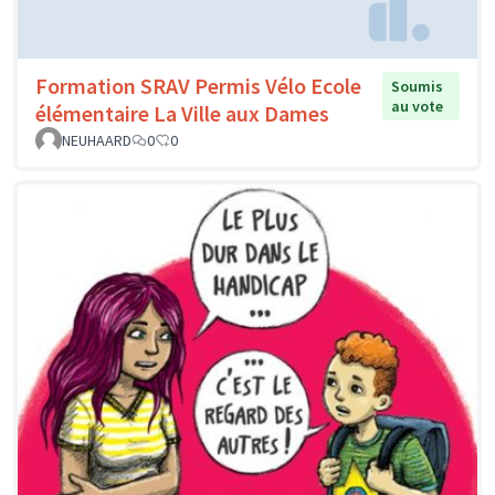
Formation SRAV Permis Vélo Ecole
Soumis
au vote
élémentaire La Ville aux Dames
NEUHAARD
0
0