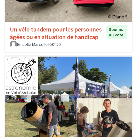
Un vélo tandem pour les personnes
Soumis
au vote
âgées ou en situation de handicap
En selle Marcelle
0
0