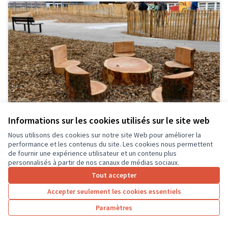
Informations sur les cookies utilisés sur le site web
Aire de jeux pour les enfants de 1 à 5
Soumis
Nous utilisons des cookies sur notre site Web pour améliorer la
au vote
performance et les contenus du site. Les cookies nous permettent
ans dans le quartier SANITAS à Tours
de fournir une expérience utilisateur et un contenu plus
MJB
0
0
personnalisés à partir de nos canaux de médias sociaux.
Tout accepter
Accepter seulement les cookies essentiels
Paramètres