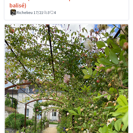
balisé)
Richelieu 17/21
3
4