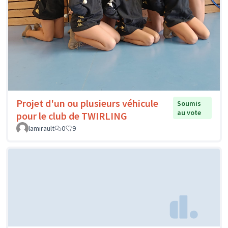
Projet d'un ou plusieurs véhicule
Soumis
au vote
pour le club de TWIRLING
lamirault
0
9