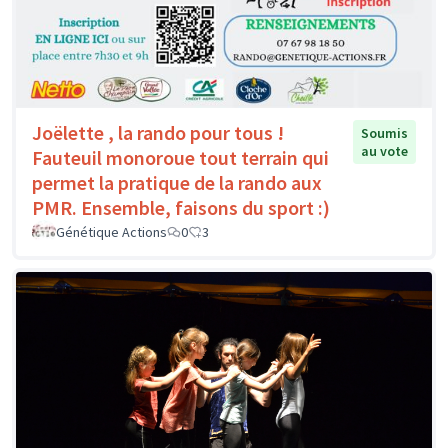
Joëlette , la rando pour tous !
Soumis
au vote
Fauteuil monoroue tout terrain qui
permet la pratique de la rando aux
PMR. Ensemble, faisons du sport :)
Génétique Actions
0
3