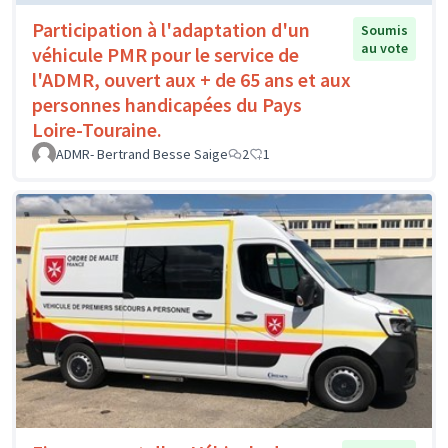
Participation à l'adaptation d'un
Soumis
au vote
véhicule PMR pour le service de
l'ADMR, ouvert aux + de 65 ans et aux
personnes handicapées du Pays
Loire-Touraine.
ADMR- Bertrand Besse Saige
2
1