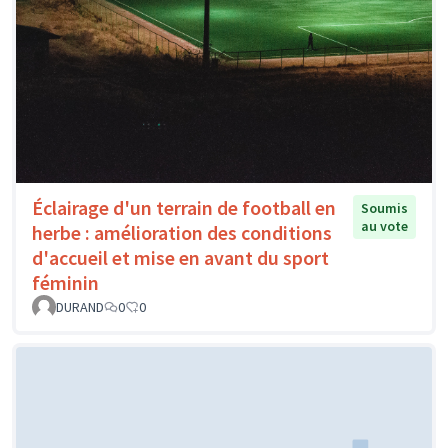
Éclairage d'un terrain de football en
Soumis
au vote
herbe : amélioration des conditions
d'accueil et mise en avant du sport
féminin
DURAND
0
0