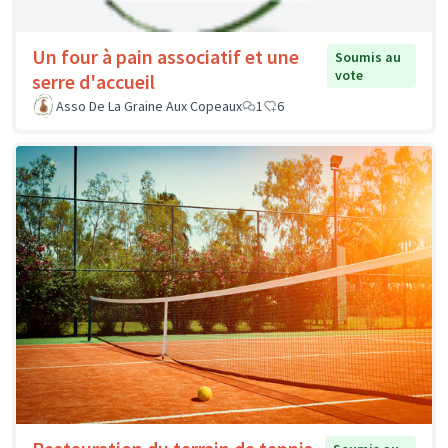
Un four à pain associatif et une
Soumis au
vote
serre d'accueil
Asso De La Graine Aux Copeaux
1
6