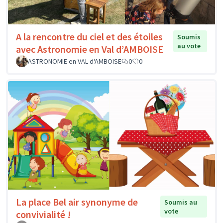
A la rencontre du ciel et des étoiles
Soumis
au vote
avec Astronomie en Val d’AMBOISE
ASTRONOMIE en VAL d'AMBOISE
0
0
La place Bel air synonyme de
Soumis au
vote
convivialité !