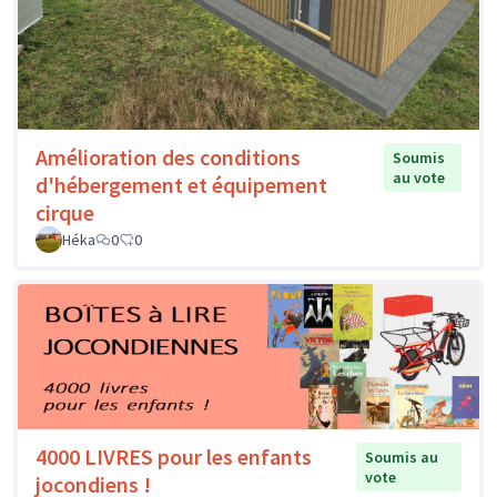
Amélioration des conditions
Soumis
au vote
d'hébergement et équipement
cirque
Héka
0
0
4000 LIVRES pour les enfants
Soumis au
vote
jocondiens !