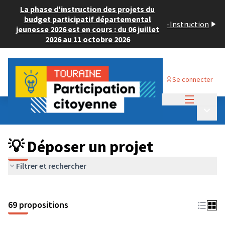
La phase d'instruction des projets du
budget participatif départemental
-
Instruction
jeunesse 2026 est en cours : du 06 juillet
2026 au 11 octobre 2026
Se connecter
Menu princi
Budget Participatif ADULTE 2024
/
Menu p
💡 Déposer un projet
💡 Déposer un projet
Filtrer et rechercher
69 propositions