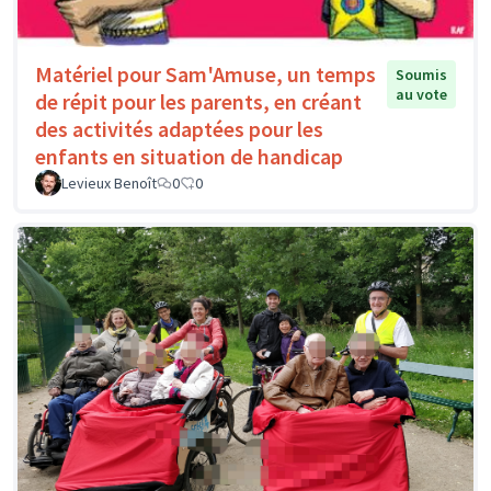
Matériel pour Sam'Amuse, un temps
Soumis
au vote
de répit pour les parents, en créant
des activités adaptées pour les
enfants en situation de handicap
Levieux Benoît
0
0