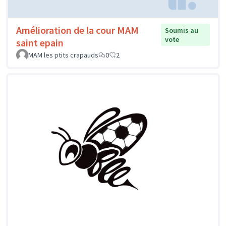
Amélioration de la cour MAM
Soumis au
vote
saint epain
MAM les ptits crapauds
0
2