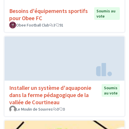
Besoins d'équipements sportifs
Soumis au
vote
pour Obee FC
Obee Football Club
3
91
Installer un système d'aquaponie
Soumis
au vote
dans la ferme pédagogique de la
vallée de Courtineau
Le Moulin de Souvres
0
0