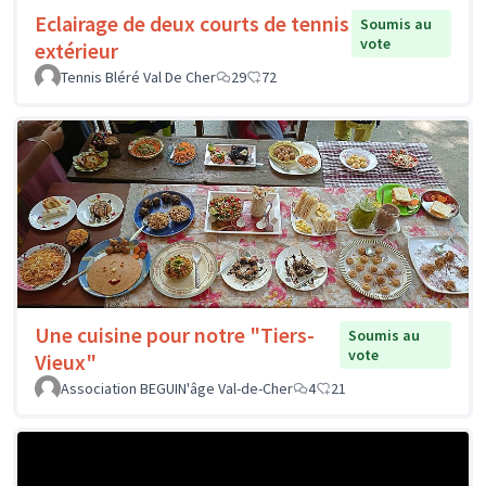
Eclairage de deux courts de tennis
Soumis au
vote
extérieur
Tennis Bléré Val De Cher
29
72
Une cuisine pour notre "Tiers-
Soumis au
vote
Vieux"
Association BEGUIN'âge Val-de-Cher
4
21