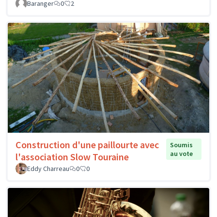
Baranger
0
2
Construction d'une paillourte avec
Soumis
au vote
l'association Slow Touraine
Eddy Charreau
0
0