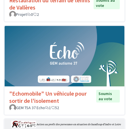
Restauration du terrain de tennis
Soumis au
vote
de Vallères
Projet
0
2
"Echomobile" Un véhicule pour
Soumis
au vote
sortir de l'isolement
GEM TSA 37 Echo
1
52