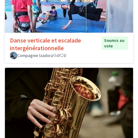
Danse verticale et escalade
Soumis au
vote
intergénérationnelle
Compagnie Izadora
0
0