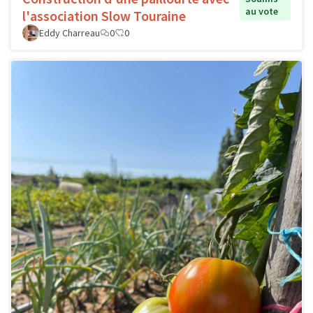
au vote
l'association Slow Touraine
Eddy Charreau
0
0