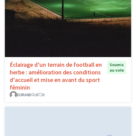
Éclairage d'un terrain de football en
Soumis
au vote
herbe : amélioration des conditions
d'accueil et mise en avant du sport
féminin
DURAND
0
0