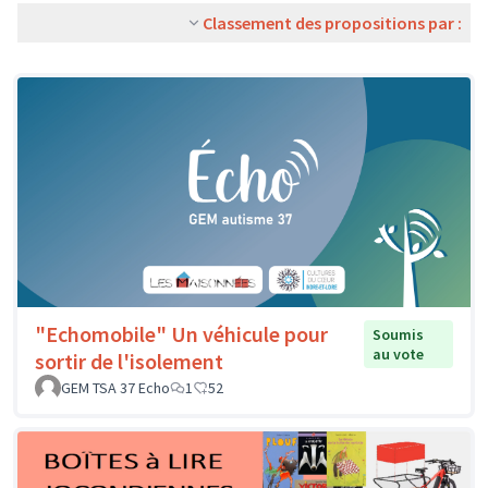
Classement des propositions par :
"Echomobile" Un véhicule pour
Soumis
au vote
sortir de l'isolement
GEM TSA 37 Echo
1
52