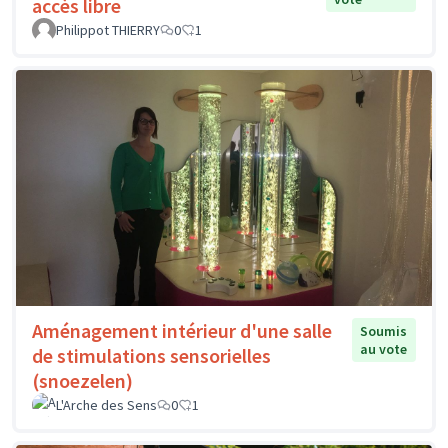
accès libre
Philippot THIERRY
0
1
Aménagement intérieur d'une salle
Soumis
au vote
de stimulations sensorielles
(snoezelen)
L'Arche des Sens
0
1