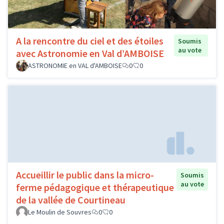
A la rencontre du ciel et des étoiles
Soumis
au vote
avec Astronomie en Val d’AMBOISE
ASTRONOMIE en VAL d'AMBOISE
0
0
Accueillir le public dans la micro-
Soumis
au vote
ferme pédagogique et thérapeutique
de la vallée de Courtineau
Le Moulin de Souvres
0
0