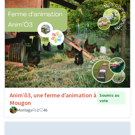
Anim’ô3, une ferme d’animation à
Soumis au
vote
Mougon
Montagu
2
46