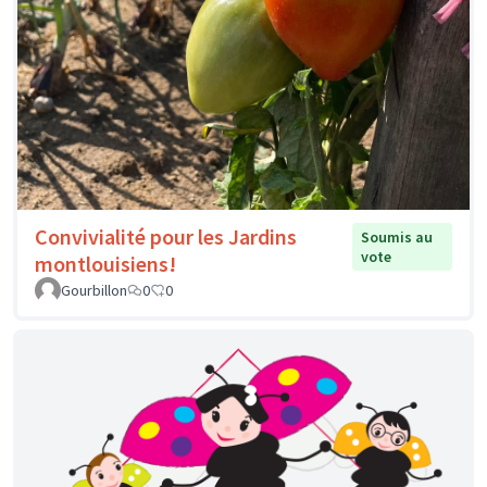
Convivialité pour les Jardins
Soumis au
vote
montlouisiens!
Gourbillon
0
0