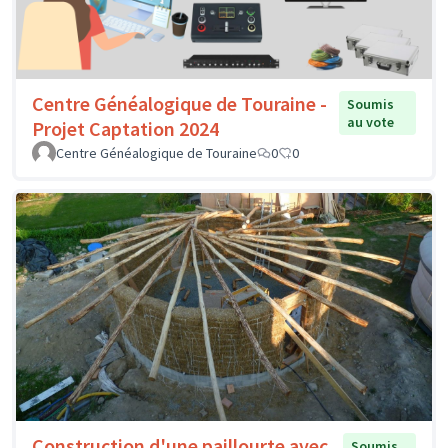
Centre Généalogique de Touraine -
Soumis
au vote
Projet Captation 2024
Centre Généalogique de Touraine
0
0
Construction d'une paillourte avec
Soumis