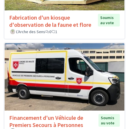
Fabrication d'un kiosque
Soumis
au vote
d'observation de la faune et flore
L'Arche des Sens
0
1
Financement d'un Véhicule de
Soumis
au vote
Premiers Secours à Personnes