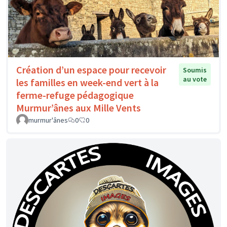
Création d’un espace pour recevoir
Soumis
au vote
les familles en week-end vert à la
ferme-refuge pédagogique
Murmur’ânes aux Mille Vents
murmur'ânes
0
0