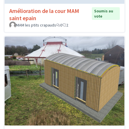
Amélioration de la cour MAM
Soumis au
vote
saint epain
MAM les ptits crapauds
0
2