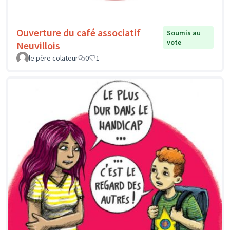
Ouverture du café associatif
Soumis au
vote
Neuvillois
le père colateur
0
1