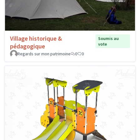
Village historique &
Soumis au
vote
pédagogique
Regards sur mon patrimoine
0
0