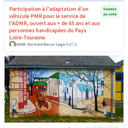
Participation à l'adaptation d'un
Soumis
au vote
véhicule PMR pour le service de
l'ADMR, ouvert aux + de 65 ans et aux
personnes handicapées du Pays
Loire-Touraine.
ADMR- Bertrand Besse Saige
2
1