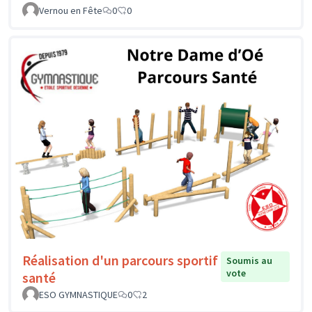
Vernou en Fête
0
0
Réalisation d'un parcours sportif
Soumis au
vote
santé
ESO GYMNASTIQUE
0
2