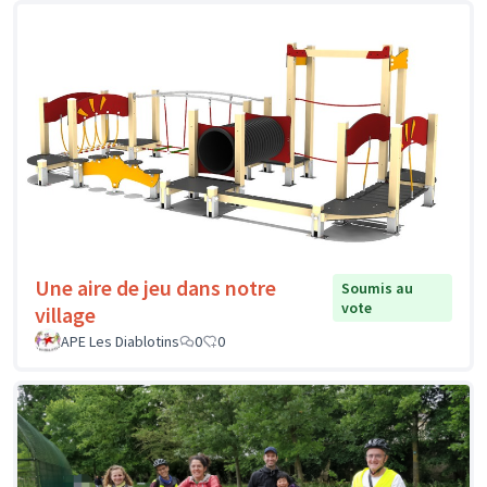
Une aire de jeu dans notre
Soumis au
vote
village
APE Les Diablotins
0
0