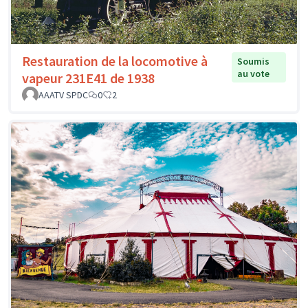
Restauration de la locomotive à
Soumis
au vote
vapeur 231E41 de 1938
AAATV SPDC
0
2