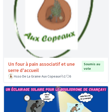
Un four à pain associatif et une
Soumis au
vote
serre d'accueil
Asso De La Graine Aux Copeaux
1
6