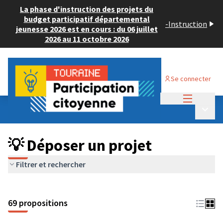
La phase d'instruction des projets du
budget participatif départemental
-
Instruction
jeunesse 2026 est en cours : du 06 juillet
2026 au 11 octobre 2026
Se connecter
Menu princi
Budget Participatif ADULTE 2024
/
Menu p
💡 Déposer un projet
💡 Déposer un projet
Filtrer et rechercher
69 propositions