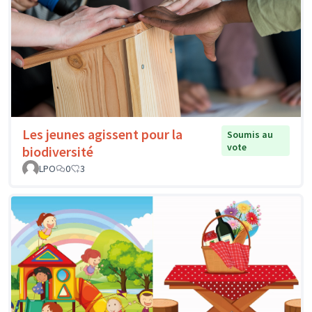
Les jeunes agissent pour la
Soumis au
vote
biodiversité
LPO
0
3