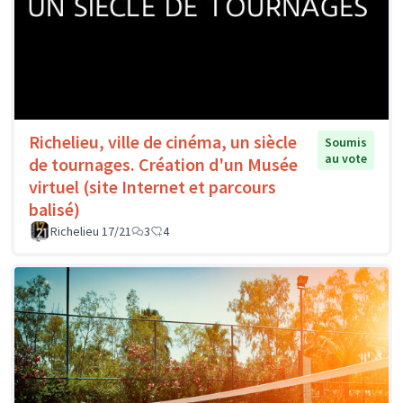
Richelieu, ville de cinéma, un siècle
Soumis
au vote
de tournages. Création d'un Musée
virtuel (site Internet et parcours
balisé)
Richelieu 17/21
3
4