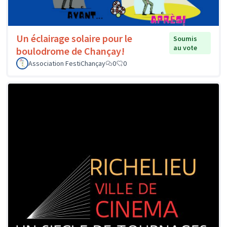
Un éclairage solaire pour le
Soumis
au vote
boulodrome de Chançay!
Association FestiChançay
0
0