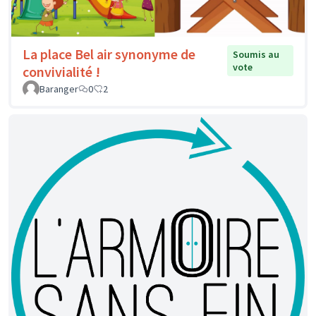
La place Bel air synonyme de
Soumis au
vote
convivialité !
Baranger
0
2