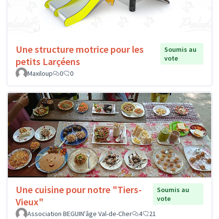
Une structure motrice pour les
Soumis au
vote
petits Larçéens
Maxiloup
0
0
Une cuisine pour notre "Tiers-
Soumis au
vote
Vieux"
Association BEGUIN'âge Val-de-Cher
4
21