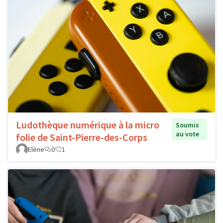
Ludothèque numérique à la micro
Soumis
au vote
folie de Saint-Pierre-des-Corps
Elène
0
1