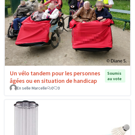
Un vélo tandem pour les personnes
Soumis
au vote
âgées ou en situation de handicap
En selle Marcelle
0
0