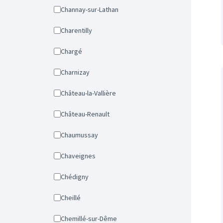
Channay-sur-Lathan
Charentilly
Chargé
Charnizay
Château-la-Vallière
Château-Renault
Chaumussay
Chaveignes
Chédigny
Cheillé
Chemillé-sur-Dême