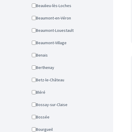
Beaulieu-lès-Loches
Beaumont-en-Véron
Beaumont-Louestault
Beaumont-Village
Benais
Berthenay
Betz-le-Château
Bléré
Bossay-sur-Claise
Bossée
Bourgueil