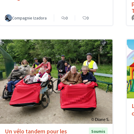
Compagnie Izadora
0
0
c
Un vélo tandem pour les
Soumis