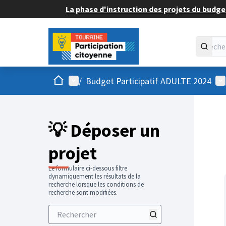
La phase d'instruction des projets du budget
Accueil
Menu principal
Me
/
Budget Participatif ADULTE 2024
💡 Déposer un
projet
Le formulaire ci-dessous filtre
dynamiquement les résultats de la
recherche lorsque les conditions de
recherche sont modifiées.