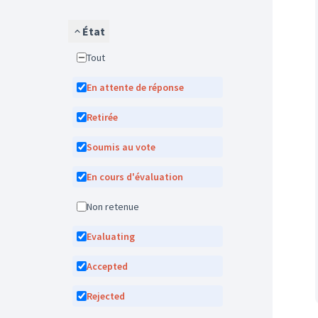
État
Tout
En attente de réponse
Retirée
Soumis au vote
En cours d'évaluation
Non retenue
Evaluating
Accepted
Rejected