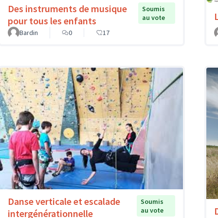
Des instruments de musique
Soumis
au vote
pour tous les enfants
Bardin
0
17
Danse verticale et escalade
Soumis
au vote
intergénérationnelle