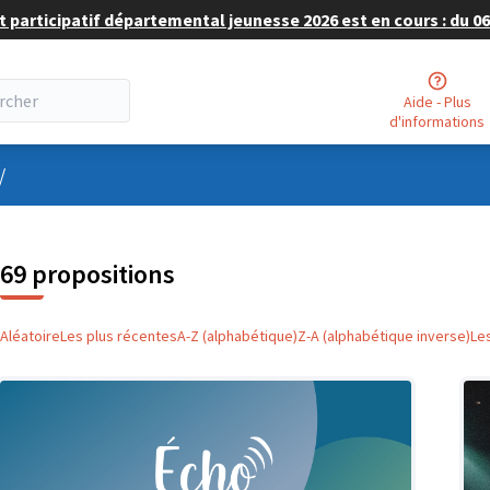
 participatif départemental jeunesse 2026 est en cours : du 06 
Aide - Plus
d'informations
nu utilisateur
/
69 propositions
Aléatoire
Les plus récentes
A-Z (alphabétique)
Z-A (alphabétique inverse)
Le