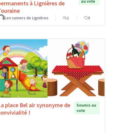
au vote
permanents à Lignières de
Touraine
Les runners de Lignières
1
0
La place Bel air synonyme de
Soumis au
vote
onvivialité !