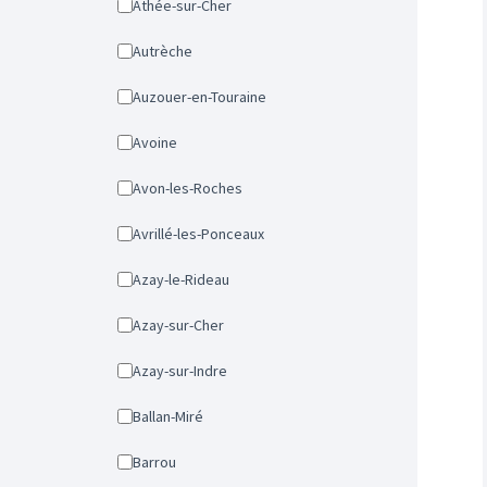
Athée-sur-Cher
Autrèche
Auzouer-en-Touraine
Avoine
Avon-les-Roches
Avrillé-les-Ponceaux
Azay-le-Rideau
Azay-sur-Cher
Azay-sur-Indre
Ballan-Miré
Barrou