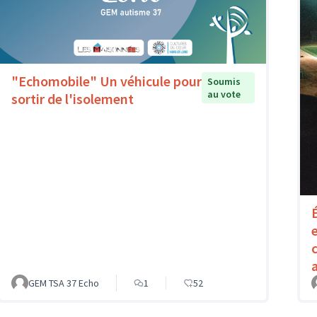
"Echomobile" Un véhicule pour
Soumis
au vote
sortir de l'isolement
GEM TSA 37 Echo
1
52