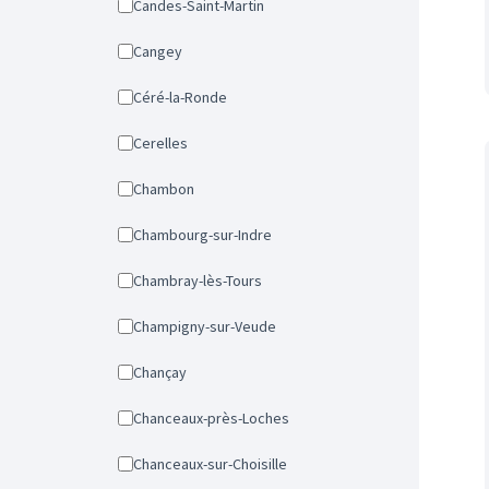
Candes-Saint-Martin
Cangey
Céré-la-Ronde
Cerelles
Chambon
Chambourg-sur-Indre
Chambray-lès-Tours
Champigny-sur-Veude
Chançay
Chanceaux-près-Loches
Chanceaux-sur-Choisille