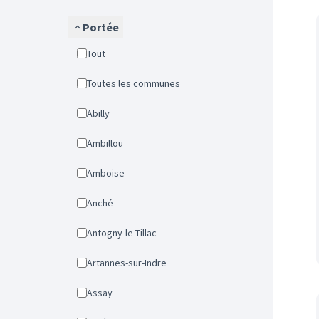
Portée
Tout
Toutes les communes
Abilly
Ambillou
Amboise
Anché
Antogny-le-Tillac
Artannes-sur-Indre
Assay