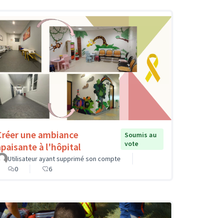
Créer une ambiance
Soumis au
vote
apaisante à l'hôpital
Utilisateur ayant supprimé son compte
0
6