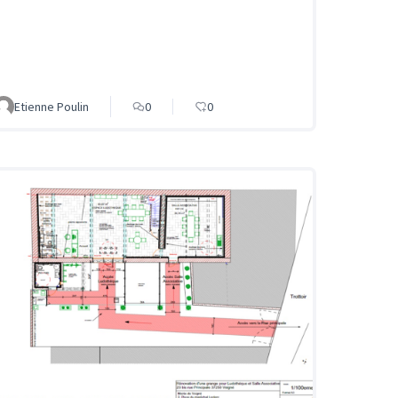
Etienne Poulin
0
0