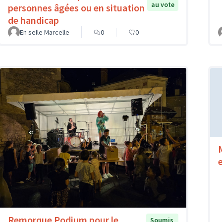
au vote
personnes âgées ou en situation
de handicap
En selle Marcelle
0
0
Remorque Podium pour le
Soumis