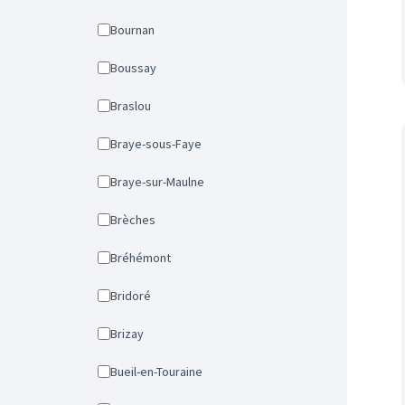
Bournan
Boussay
Braslou
Braye-sous-Faye
Braye-sur-Maulne
Brèches
Bréhémont
Bridoré
Brizay
Bueil-en-Touraine