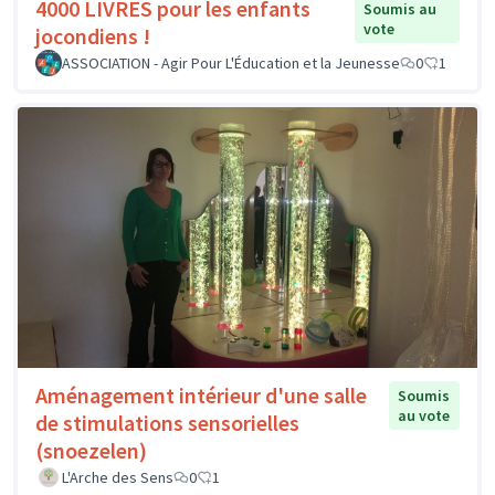
4000 LIVRES pour les enfants
Soumis au
vote
jocondiens !
ASSOCIATION - Agir Pour L'Éducation et la Jeunesse
0
1
Aménagement intérieur d'une salle
Soumis
au vote
de stimulations sensorielles
(snoezelen)
L'Arche des Sens
0
1