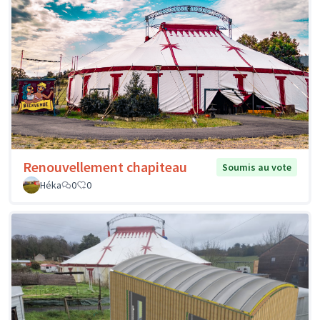
Renouvellement chapiteau
Soumis au vote
Héka
0
0