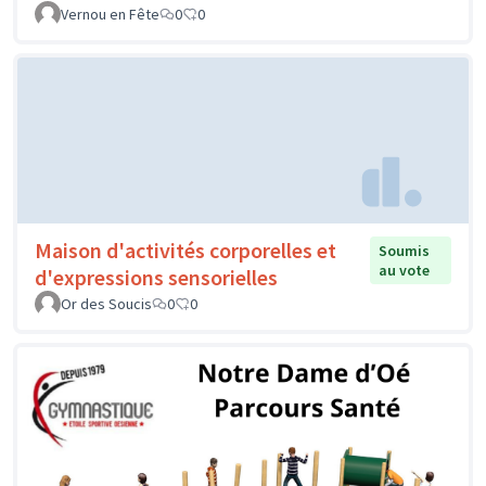
Vernou en Fête
0
0
Maison d'activités corporelles et
Soumis
au vote
d'expressions sensorielles
Or des Soucis
0
0