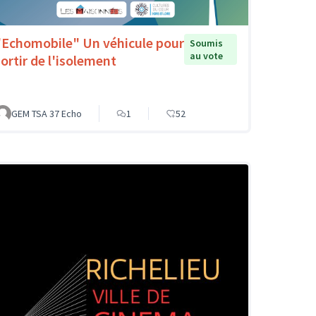
"Echomobile" Un véhicule pour
Soumis
au vote
sortir de l'isolement
GEM TSA 37 Echo
1
52