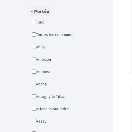
Portée
Tout
Toutes les communes
Abilly
Ambillou
Amboise
Anché
Antogny-le-Tillac
Artannes-sur-Indre
Assay