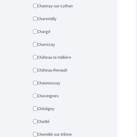
Channay-sur-Lathan
Charentilly
Chargé
Charnizay
Château-la-Vallière
Château-Renault
Chaumussay
Chaveignes
Chédigny
Cheillé
Chemillé-sur-Dême