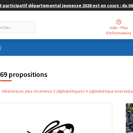
 participatif départemental jeunesse 2026 est en cours : du 06 
Aide - Plus
d'informations
nu utilisateur
/
69 propositions
Aléatoire
Les plus récentes
A-Z (alphabétique)
Z-A (alphabétique inverse)
L