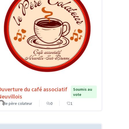
Ouverture du café associatif
Soumis au
vote
Neuvillois
le père colateur
0
1