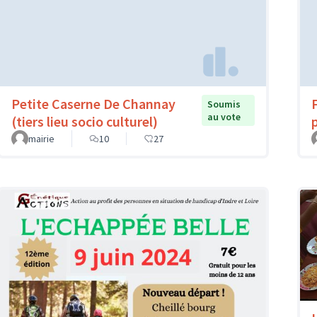
Petite Caserne De Channay
Soumis
au vote
(tiers lieu socio culturel)
mairie
10
27