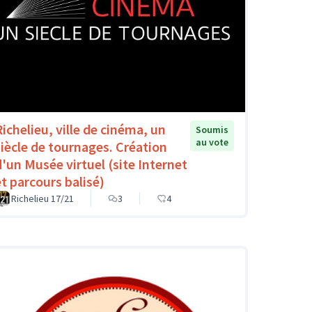
Richelieu, ville de cinéma, un
Soumis
au vote
siècle de tournages. Création
d'un Musée virtuel (site Internet
et parcours balisé)
Richelieu 17/21
3
4