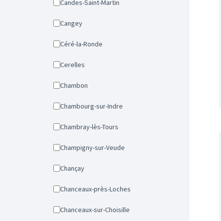
Candes-Saint-Martin
Cangey
Céré-la-Ronde
Cerelles
Chambon
Chambourg-sur-Indre
Chambray-lès-Tours
Champigny-sur-Veude
Chançay
Chanceaux-près-Loches
Chanceaux-sur-Choisille