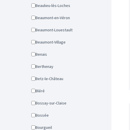
Beaulieu-lès-Loches
Beaumont-en-Véron
Beaumont-Louestault
Beaumont-Village
Benais
Berthenay
Betz-le-Château
Bléré
Bossay-sur-Claise
Bossée
Bourgueil