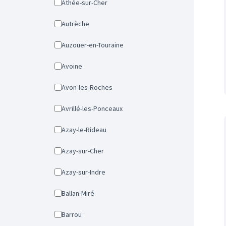
Athée-sur-Cher
Autrèche
Auzouer-en-Touraine
Avoine
Avon-les-Roches
Avrillé-les-Ponceaux
Azay-le-Rideau
Azay-sur-Cher
Azay-sur-Indre
Ballan-Miré
Barrou