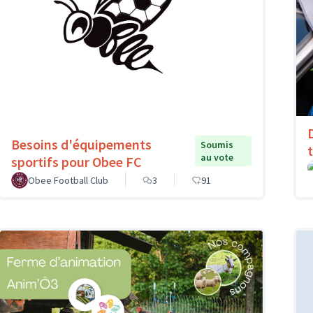
Besoins d'équipements
Soumis
au vote
sportifs pour Obee FC
Obee Football Club
3
91