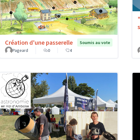
Création d'une passerelle
Soumis au vote
Pageard
0
4