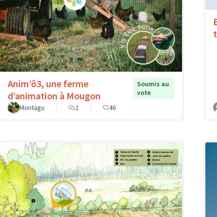
Anim’ô3, une ferme
Soumis au
vote
d’animation à Mougon
Montagu
2
46