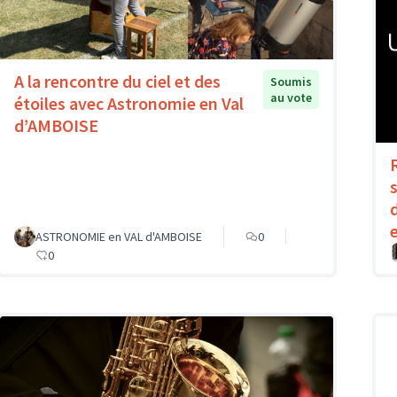
A la rencontre du ciel et des
Soumis
au vote
étoiles avec Astronomie en Val
d’AMBOISE
ASTRONOMIE en VAL d'AMBOISE
0
0