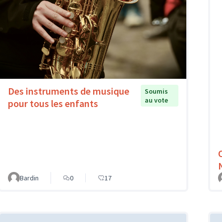
Des instruments de musique
Soumis
au vote
pour tous les enfants
Bardin
0
17