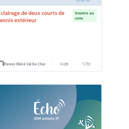
Eclairage de deux courts de
Soumis au
vote
tennis extérieur
Tennis Bléré Val De Cher
29
72