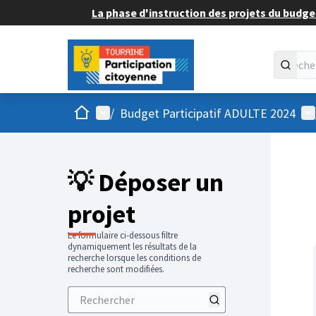
La phase d'instruction des projets du budget
Accueil
Menu principal
Me
/
Budget Participatif ADULTE 2024
💡 Déposer un
projet
Le formulaire ci-dessous filtre
dynamiquement les résultats de la
recherche lorsque les conditions de
recherche sont modifiées.