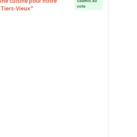
Une cuisine pour notre
Soumis au
vote
"Tiers-Vieux"