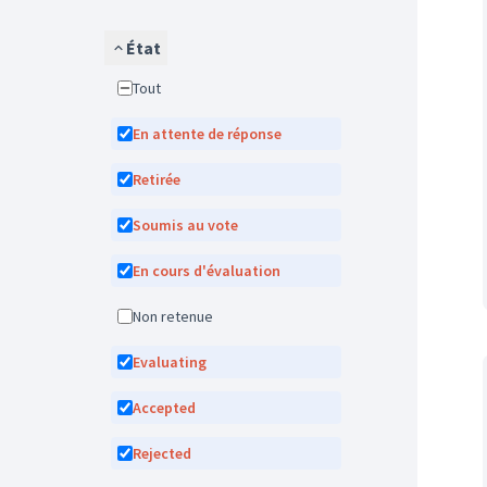
État
Tout
En attente de réponse
Retirée
Soumis au vote
En cours d'évaluation
Non retenue
Evaluating
Accepted
Rejected