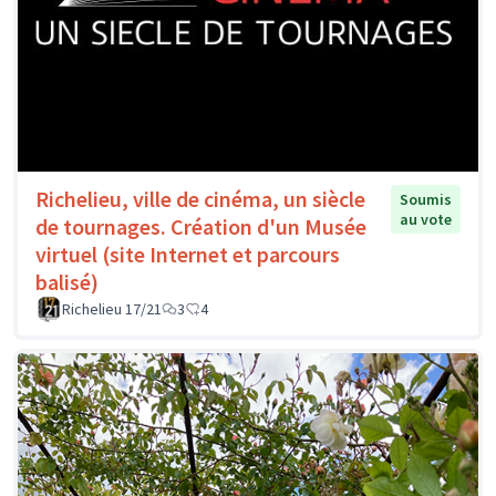
Richelieu, ville de cinéma, un siècle
Soumis
au vote
de tournages. Création d'un Musée
virtuel (site Internet et parcours
balisé)
Richelieu 17/21
3
4