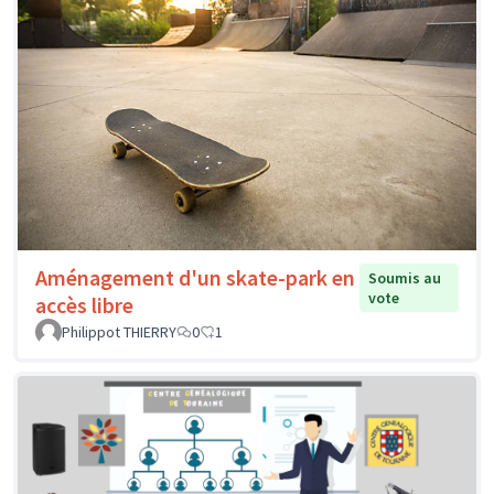
Aménagement d'un skate-park en
Soumis au
vote
accès libre
Philippot THIERRY
0
1