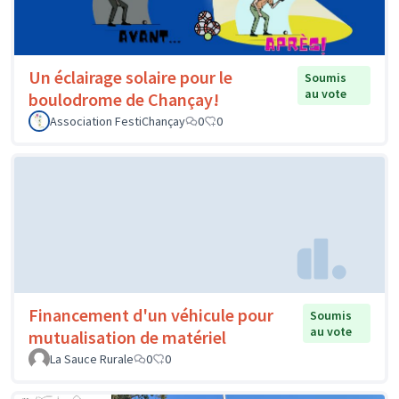
Un éclairage solaire pour le
Soumis
au vote
boulodrome de Chançay!
Association FestiChançay
0
0
Financement d'un véhicule pour
Soumis
au vote
mutualisation de matériel
La Sauce Rurale
0
0