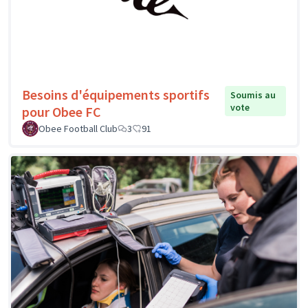
Besoins d'équipements sportifs
Soumis au
vote
pour Obee FC
Obee Football Club
3
91