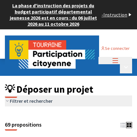
La phase d'instruction des projets du
budget participatif départemental
-
Instruction
jeunesse 2026 est en cours : du 06 juillet
2026 au 11 octobre 2026
Se connecter
Menu princi
Budget Participatif ADULTE 2024
/
Menu p
💡 Déposer un projet
💡 Déposer un projet
Filtrer et rechercher
69 propositions