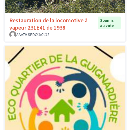
Restauration de la locomotive à
Soumis
au vote
vapeur 231E41 de 1938
AAATV SPDC
0
2