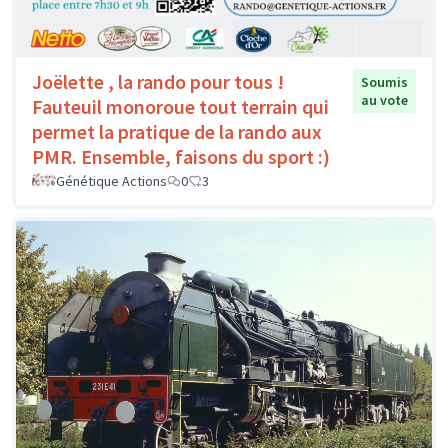
Joëlette , la rando pour tous !
Soumis
au vote
Fauteuil monoroue tout terrain qui
permet la pratique de la rando aux
PMR. Ensemble, faisons du sport :)
Génétique Actions
0
3