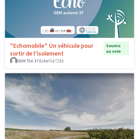
"Echomobile" Un véhicule pour
Soumis
au vote
sortir de l'isolement
GEM TSA 37 Echo
1
52