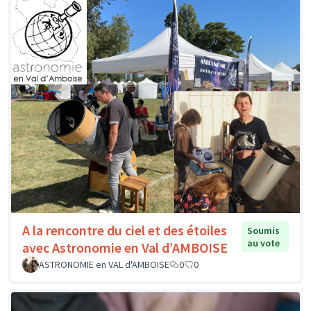
A la rencontre du ciel et des étoiles
Soumis
au vote
avec Astronomie en Val d’AMBOISE
ASTRONOMIE en VAL d'AMBOISE
0
0