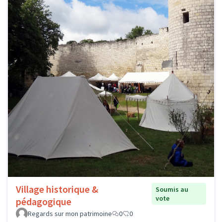
Village historique &
Soumis au
vote
pédagogique
Regards sur mon patrimoine
0
0