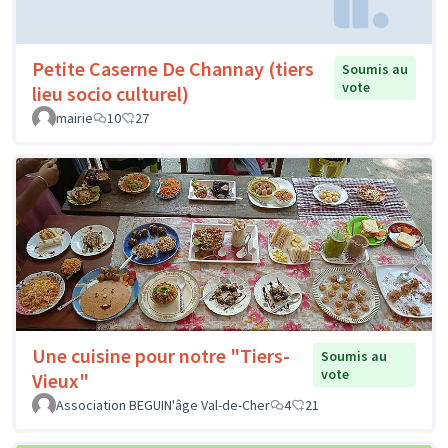
Petite Caserne De Channay (tiers
Soumis au
vote
lieu socio culturel)
mairie
10
27
Une cuisine pour notre "Tiers-
Soumis au
vote
Vieux"
Association BEGUIN'âge Val-de-Cher
4
21