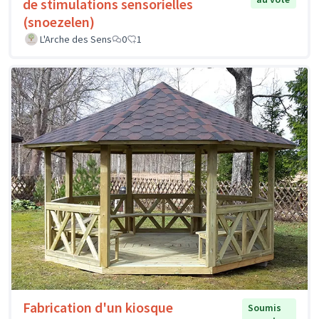
de stimulations sensorielles
(snoezelen)
L'Arche des Sens
0
1
Fabrication d'un kiosque
Soumis