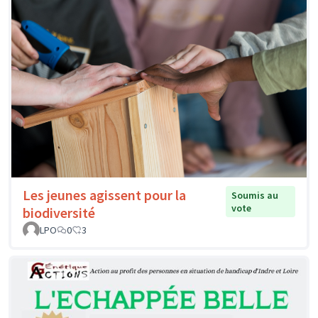
Les jeunes agissent pour la
Soumis au
vote
biodiversité
LPO
0
3