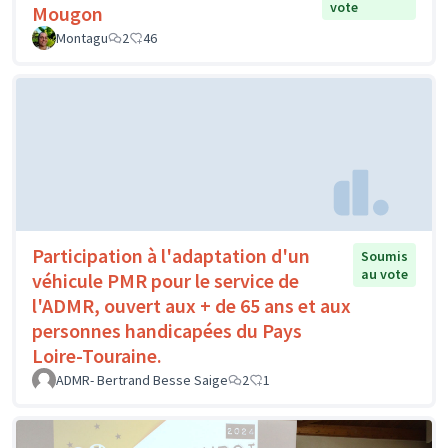
vote
Mougon
Montagu
2
46
Participation à l'adaptation d'un
Soumis
au vote
véhicule PMR pour le service de
l'ADMR, ouvert aux + de 65 ans et aux
personnes handicapées du Pays
Loire-Touraine.
ADMR- Bertrand Besse Saige
2
1