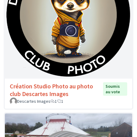
Création Studio Photo au photo
Soumis
au vote
club Descartes Images
Descartes Images
1
1