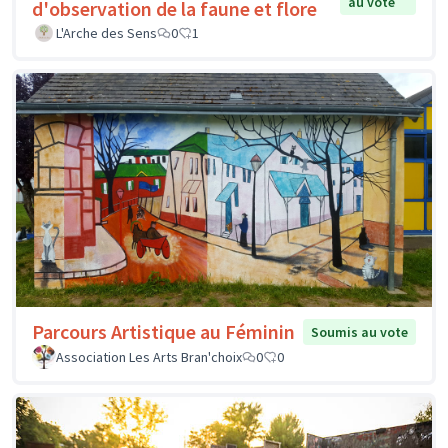
au vote
d'observation de la faune et flore
L'Arche des Sens
0
1
Parcours Artistique au Féminin
Soumis au vote
Association Les Arts Bran'choix
0
0