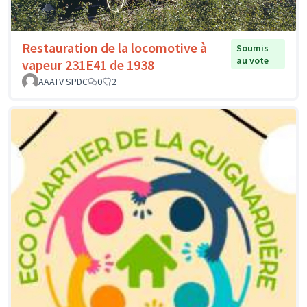
Restauration de la locomotive à
Soumis
au vote
vapeur 231E41 de 1938
AAATV SPDC
0
2