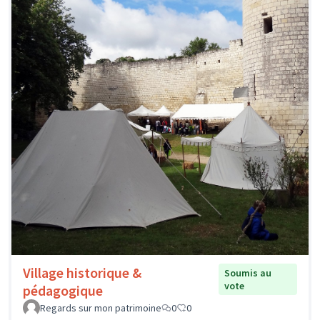
Village historique &
Soumis au
vote
pédagogique
Regards sur mon patrimoine
0
0