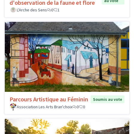
au vote
d'observation de la faune et flore
L'Arche des Sens
0
1
Parcours Artistique au Féminin
Soumis au vote
Association Les Arts Bran'choix
0
0