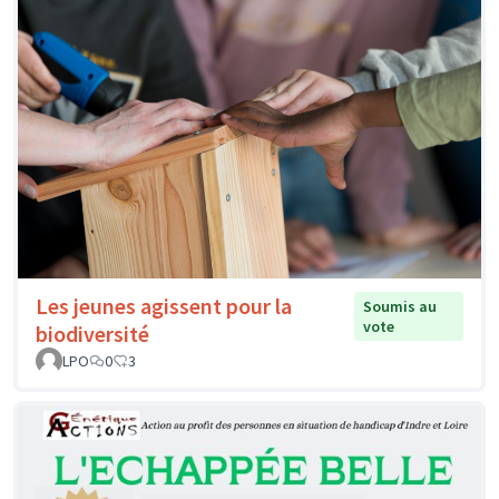
Les jeunes agissent pour la
Soumis au
vote
biodiversité
LPO
0
3