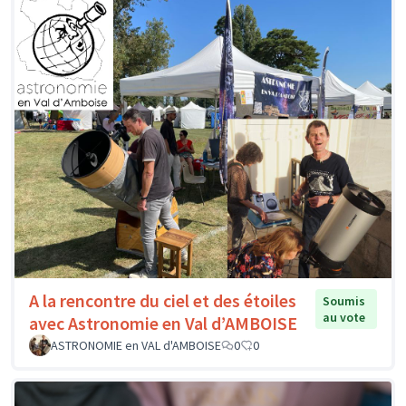
A la rencontre du ciel et des étoiles
Soumis
au vote
avec Astronomie en Val d’AMBOISE
ASTRONOMIE en VAL d'AMBOISE
0
0