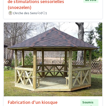
de stimulations sensorielles
(snoezelen)
L'Arche des Sens
0
1
Fabrication d'un kiosque
Soumis