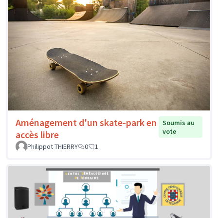
Aménagement d'un skate-park en
Soumis au
vote
accès libre
Philippot THIERRY
0
1