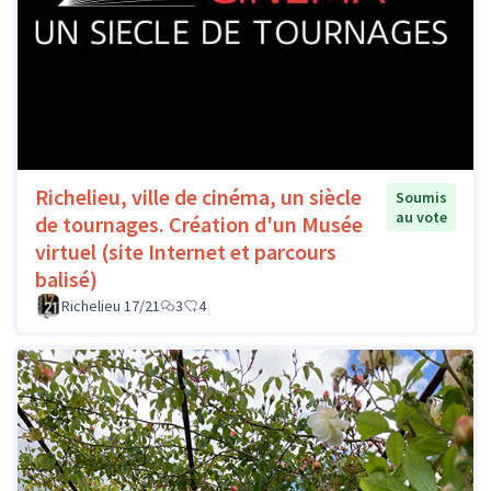
Richelieu, ville de cinéma, un siècle
Soumis
au vote
de tournages. Création d'un Musée
virtuel (site Internet et parcours
balisé)
Richelieu 17/21
3
4