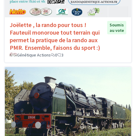
Joëlette , la rando pour tous !
Soumis
au vote
Fauteuil monoroue tout terrain qui
permet la pratique de la rando aux
PMR. Ensemble, faisons du sport :)
Génétique Actions
0
3