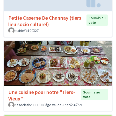
Petite Caserne De Channay (tiers
Soumis au
vote
lieu socio culturel)
mairie
10
27
Une cuisine pour notre "Tiers-
Soumis au
vote
Vieux"
Association BEGUIN'âge Val-de-Cher
4
21