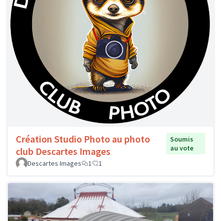
Création Studio Photo au photo
Soumis
au vote
club Descartes Images
Descartes Images
1
1