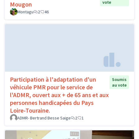
vote
Mougon
Montagu
2
46
Participation à l'adaptation d'un
Soumis
au vote
véhicule PMR pour le service de
l'ADMR, ouvert aux + de 65 ans et aux
personnes handicapées du Pays
Loire-Touraine.
ADMR- Bertrand Besse Saige
2
1