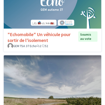
"Echomobile" Un véhicule pour
Soumis
au vote
sortir de l'isolement
GEM TSA 37 Echo
1
52