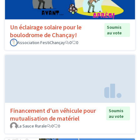
Un éclairage solaire pour le
Soumis
au vote
boulodrome de Chançay!
Association FestiChançay
0
0
Financement d'un véhicule pour
Soumis
au vote
mutualisation de matériel
La Sauce Rurale
0
0