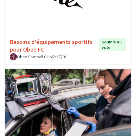
Besoins d'équipements sportifs
Soumis au
vote
pour Obee FC
Obee Football Club
3
91