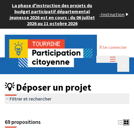
La phase d'instruction des projets du
budget participatif départemental
-
Instruction
jeunesse 2026 est en cours : du 06 juillet
2026 au 11 octobre 2026
Se connecter
Menu princi
Budget Participatif ADULTE 2024
/
Menu p
💡 Déposer un projet
💡 Déposer un projet
Filtrer et rechercher
69 propositions