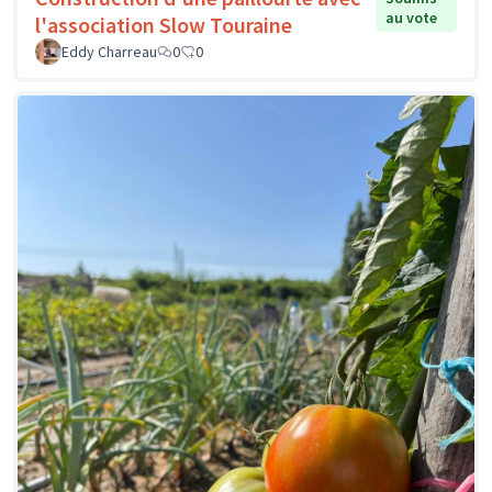
au vote
l'association Slow Touraine
Eddy Charreau
0
0