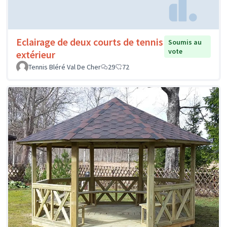
Eclairage de deux courts de tennis
Soumis au
vote
extérieur
Tennis Bléré Val De Cher
29
72