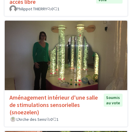
accès libre
Philippot THIERRY
0
1
Aménagement intérieur d'une salle
Soumis
au vote
de stimulations sensorielles
(snoezelen)
L'Arche des Sens
0
1