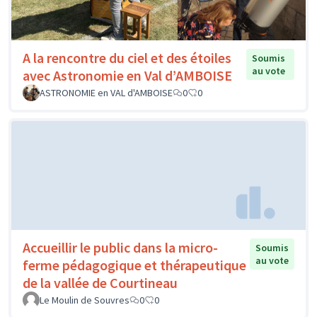
A la rencontre du ciel et des étoiles
Soumis
au vote
avec Astronomie en Val d’AMBOISE
ASTRONOMIE en VAL d'AMBOISE
0
0
Accueillir le public dans la micro-
Soumis
au vote
ferme pédagogique et thérapeutique
de la vallée de Courtineau
Le Moulin de Souvres
0
0