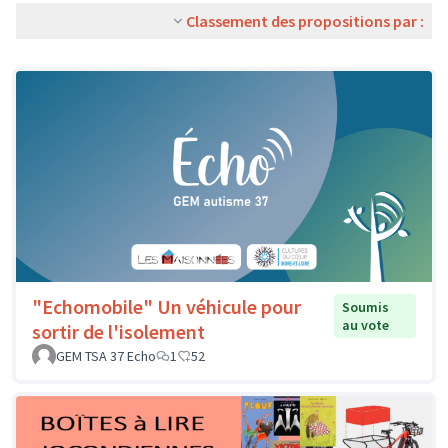
Classement des propositions par :
"Echomobile" Un véhicule pour
Soumis
au vote
sortir de l'isolement
GEM TSA 37 Echo
1
52