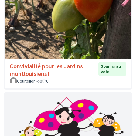
Convivialité pour les Jardins
Soumis au
vote
montlouisiens!
Gourbillon
0
0