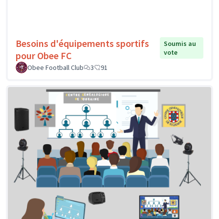
Besoins d'équipements sportifs
Soumis au
vote
pour Obee FC
Obee Football Club
3
91