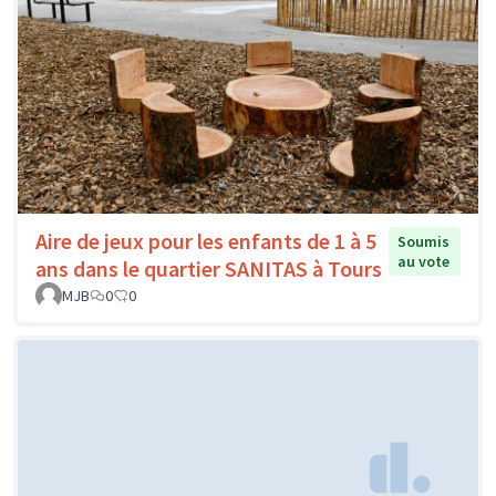
Aire de jeux pour les enfants de 1 à 5
Soumis
au vote
ans dans le quartier SANITAS à Tours
MJB
0
0