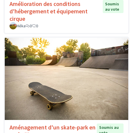
Amélioration des conditions
Soumis
au vote
d'hébergement et équipement
cirque
Héka
0
0
Aménagement d'un skate-park en
Soumis au
vote