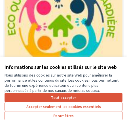
Informations sur les cookies utilisés sur le site web
Nous utilisons des cookies sur notre site Web pour améliorer la
performance et les contenus du site. Les cookies nous permettent
Financement équipement, activités
Soumis
de fournir une expérience utilisateur et un contenu plus
au vote
et animations locales dédié aux
personnalisés à partir de nos canaux de médias sociaux.
jeunes de l'éco-quartier et leurs
Tout accepter
parents.
Accepter seulement les cookies essentiels
association ECO-QUARTIER LA GUIGNARDIERE
0
0
Paramètres