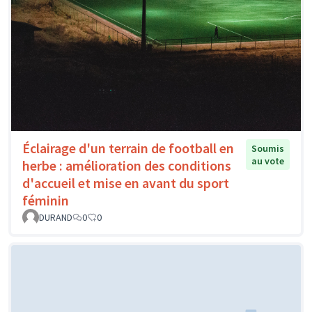
Éclairage d'un terrain de football en
Soumis
au vote
herbe : amélioration des conditions
d'accueil et mise en avant du sport
féminin
DURAND
0
0