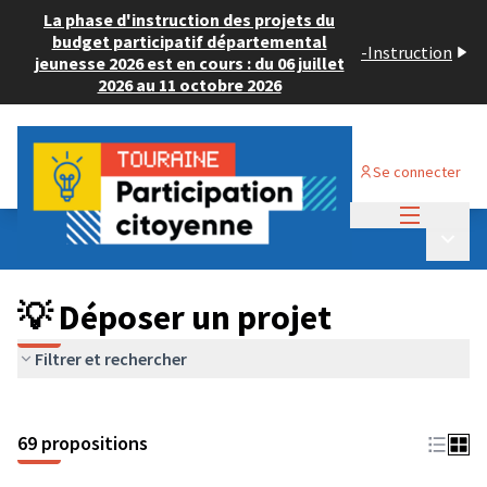
La phase d'instruction des projets du
budget participatif départemental
-
Instruction
jeunesse 2026 est en cours : du 06 juillet
2026 au 11 octobre 2026
Se connecter
Menu princi
Budget Participatif ADULTE 2024
/
Menu p
💡 Déposer un projet
💡 Déposer un projet
Filtrer et rechercher
69 propositions