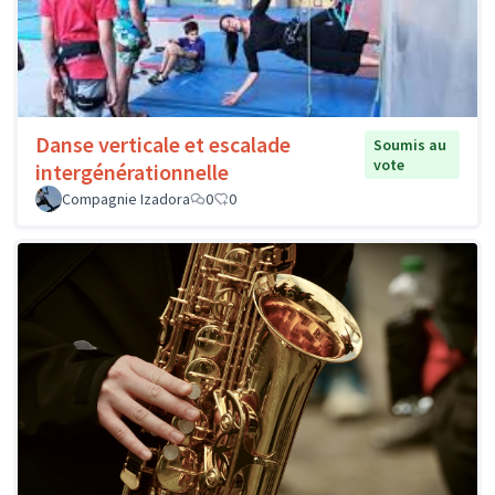
Danse verticale et escalade
Soumis au
vote
intergénérationnelle
Compagnie Izadora
0
0