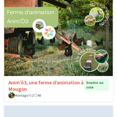
Anim’ô3, une ferme d’animation à
Soumis au
vote
Mougon
Montagu
2
46