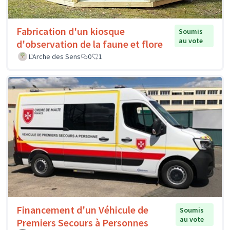
Fabrication d'un kiosque
Soumis
au vote
d'observation de la faune et flore
L'Arche des Sens
0
1
Financement d'un Véhicule de
Soumis
au vote
Premiers Secours à Personnes