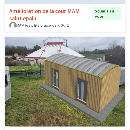
Amélioration de la cour MAM
Soumis au
vote
saint epain
MAM les ptits crapauds
0
2