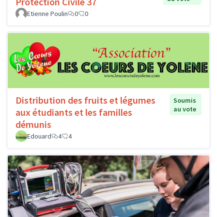
Protection Civile 37
Etienne Poulin
0
0
Distribution des fruits et légumes
Soumis
au vote
aux étudiants et les familles
démunis
Edouard
4
4