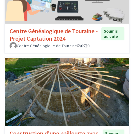
Centre Généalogique de Touraine -
Soumis
au vote
Projet Captation 2024
Centre Généalogique de Touraine
0
0
Construction d'une paillourte avec
Soumis