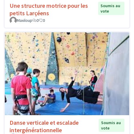
Une structure motrice pour les
Soumis au
vote
petits Larçéens
Maxiloup
0
0
Danse verticale et escalade
Soumis au
vote
intergénérationnelle