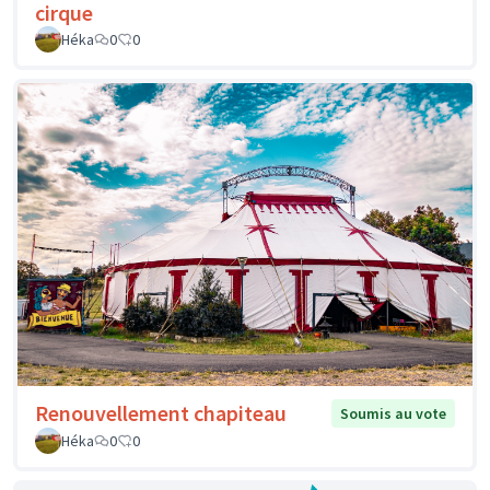
cirque
Héka
0
0
Renouvellement chapiteau
Soumis au vote
Héka
0
0