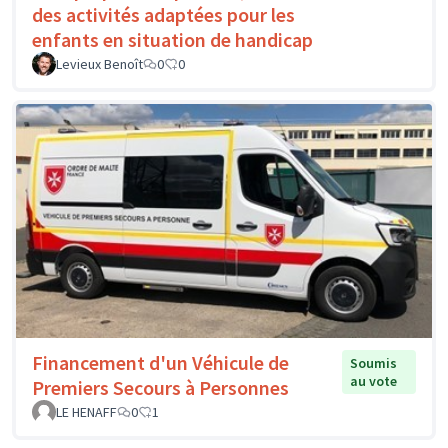
des activités adaptées pour les
enfants en situation de handicap
Levieux Benoît
0
0
Financement d'un Véhicule de
Soumis
au vote
Premiers Secours à Personnes
LE HENAFF
0
1