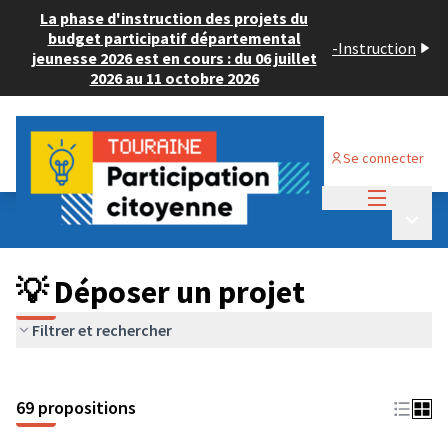
La phase d'instruction des projets du
budget participatif départemental
-
Instruction
jeunesse 2026 est en cours : du 06 juillet
2026 au 11 octobre 2026
Se connecter
Menu princi
Budget Participatif ADULTE 2024
/
Menu p
💡 Déposer un projet
💡 Déposer un projet
Filtrer et rechercher
69 propositions