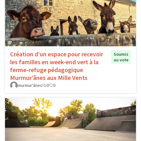
Création d’un espace pour recevoir
Soumis
au vote
les familles en week-end vert à la
ferme-refuge pédagogique
Murmur’ânes aux Mille Vents
murmur'ânes
0
0