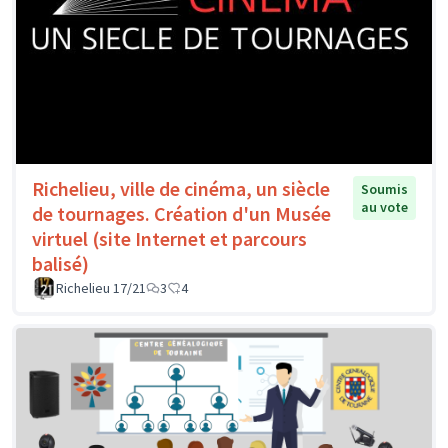
Richelieu, ville de cinéma, un siècle
Soumis
au vote
de tournages. Création d'un Musée
virtuel (site Internet et parcours
balisé)
Richelieu 17/21
3
4