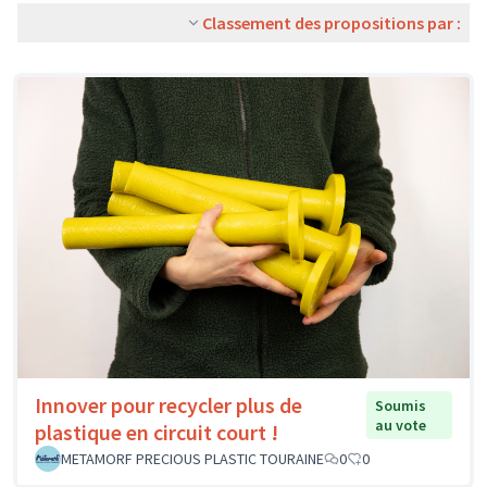
Classement des propositions par :
Innover pour recycler plus de
Soumis
au vote
plastique en circuit court !
METAMORF PRECIOUS PLASTIC TOURAINE
0
0