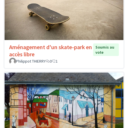
Aménagement d'un skate-park en
Soumis au
vote
accès libre
Philippot THIERRY
0
1