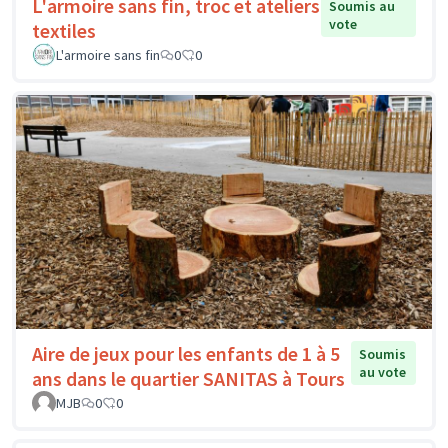
L'armoire sans fin, troc et ateliers
Soumis au
vote
textiles
L'armoire sans fin
0
0
Aire de jeux pour les enfants de 1 à 5
Soumis
au vote
ans dans le quartier SANITAS à Tours
MJB
0
0