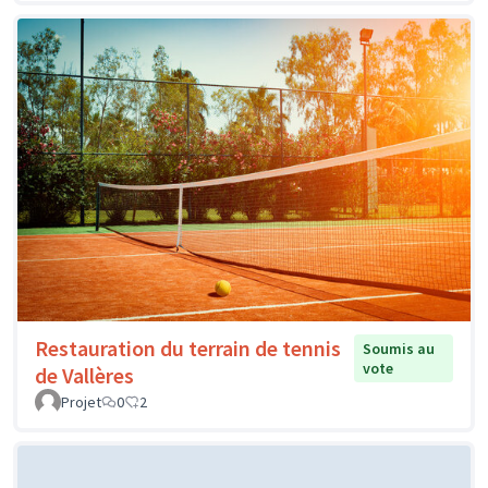
Restauration du terrain de tennis
Soumis au
vote
de Vallères
Projet
0
2