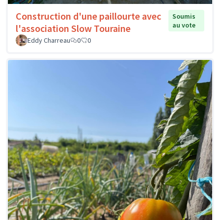
Construction d'une paillourte avec
Soumis
au vote
l'association Slow Touraine
Eddy Charreau
0
0