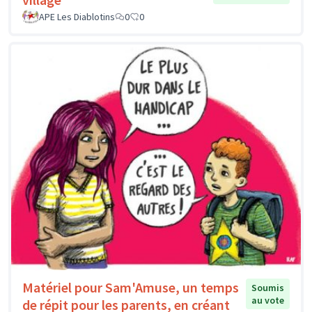
APE Les Diablotins
0
0
Matériel pour Sam'Amuse, un temps
Soumis
au vote
de répit pour les parents, en créant