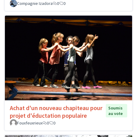
Compagnie Izadora
0
0
Achat d'un nouveau chapiteau pour
Soumis
au vote
projet d'éductation populaire
Fouxfeuxrieux
0
0