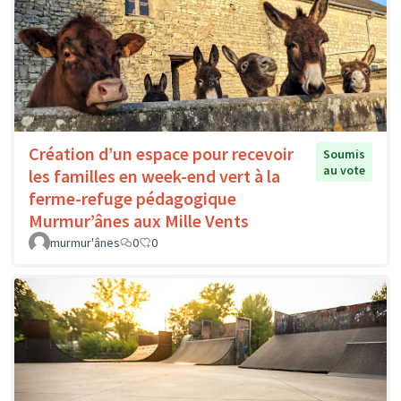
Création d’un espace pour recevoir
Soumis
au vote
les familles en week-end vert à la
ferme-refuge pédagogique
Murmur’ânes aux Mille Vents
murmur'ânes
0
0