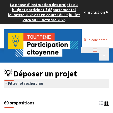
La phase d'instruction des projets du
budget participatif départemental
-
Instruction
jeunesse 2026 est en cours : du 06 juillet
2026 au 11 octobre 2026
Se connecter
Menu princi
Budget Participatif ADULTE 2024
/
Menu p
💡 Déposer un projet
💡 Déposer un projet
Filtrer et rechercher
69 propositions