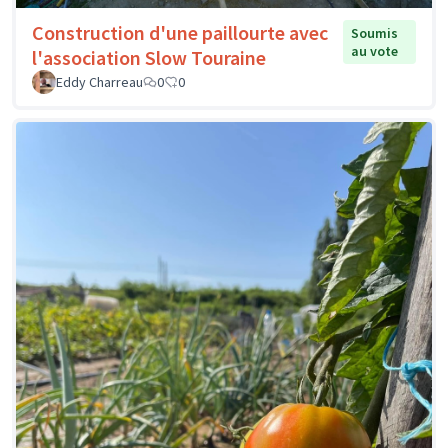
Construction d'une paillourte avec
Soumis
au vote
l'association Slow Touraine
Eddy Charreau
0
0