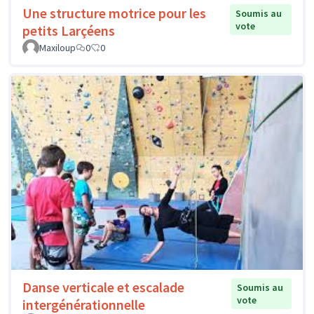
Une structure motrice pour les
Soumis au
vote
petits Larçéens
Maxiloup
0
0
Danse verticale et escalade
Soumis au
vote
intergénérationnelle