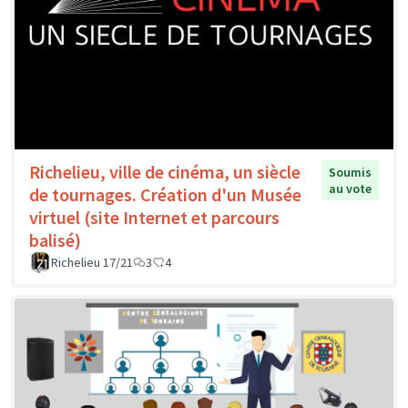
Richelieu, ville de cinéma, un siècle
Soumis
au vote
de tournages. Création d'un Musée
virtuel (site Internet et parcours
balisé)
Richelieu 17/21
3
4