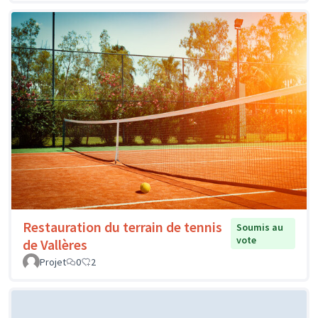
Restauration du terrain de tennis
Soumis au
vote
de Vallères
Projet
0
2