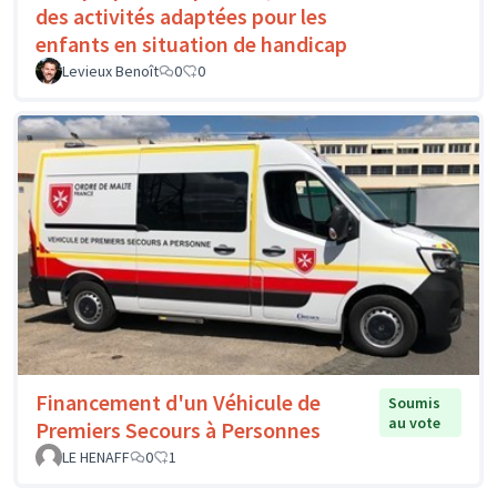
des activités adaptées pour les
enfants en situation de handicap
Levieux Benoît
0
0
Financement d'un Véhicule de
Soumis
au vote
Premiers Secours à Personnes
LE HENAFF
0
1