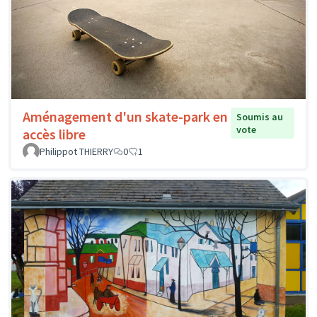
Aménagement d'un skate-park en
Soumis au
vote
accès libre
Philippot THIERRY
0
1