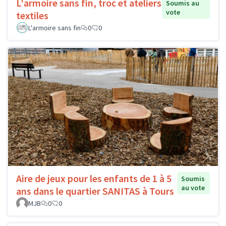
L'armoire sans fin, troc et ateliers
Soumis au
vote
textiles
L'armoire sans fin
0
0
Aire de jeux pour les enfants de 1 à 5
Soumis
au vote
ans dans le quartier SANITAS à Tours
MJB
0
0