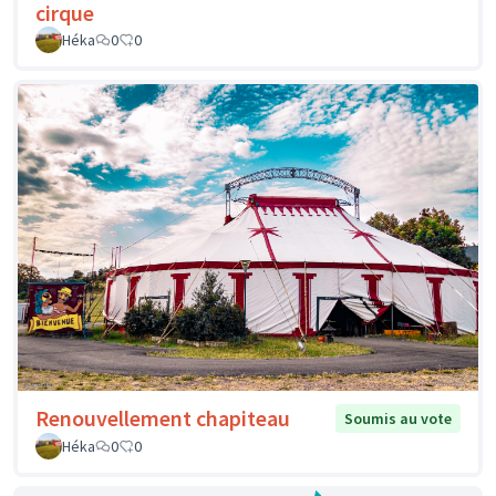
cirque
Héka
0
0
Renouvellement chapiteau
Soumis au vote
Héka
0
0