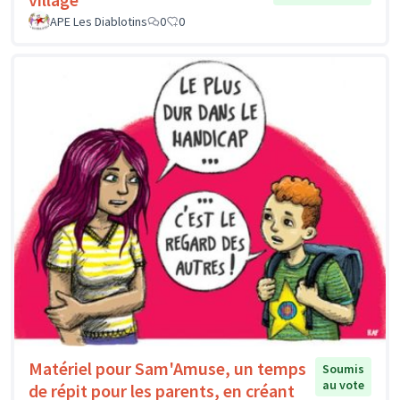
APE Les Diablotins
0
0
Matériel pour Sam'Amuse, un temps
Soumis
au vote
de répit pour les parents, en créant