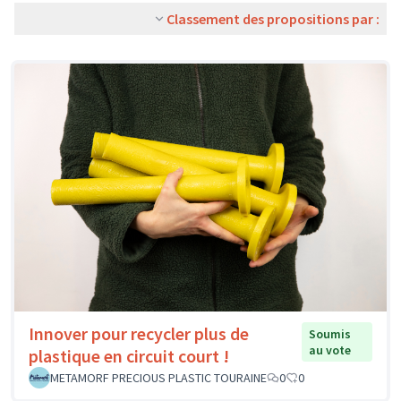
Classement des propositions par :
Innover pour recycler plus de
Soumis
au vote
plastique en circuit court !
METAMORF PRECIOUS PLASTIC TOURAINE
0
0