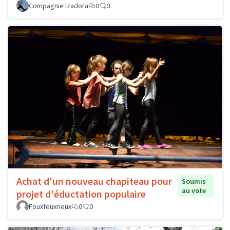
Compagnie Izadora
0
0
Achat d'un nouveau chapiteau pour
Soumis
au vote
projet d'éductation populaire
Fouxfeuxrieux
0
0