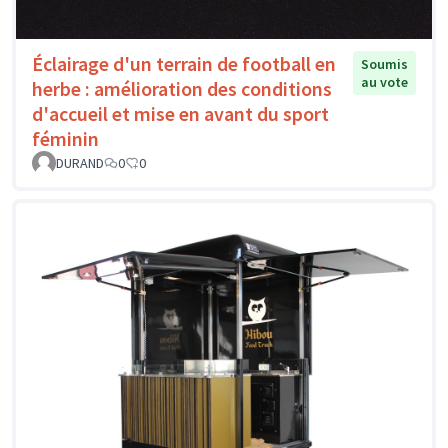
Éclairage d'un terrain de football en
Soumis
au vote
herbe : amélioration des conditions
d'accueil et mise en avant du sport
féminin
DURAND
0
0