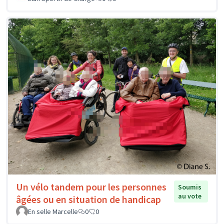
Un vélo tandem pour les personnes
Soumis
au vote
âgées ou en situation de handicap
En selle Marcelle
0
0