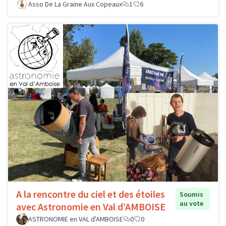
Asso De La Graine Aux Copeaux
1
6
A la rencontre du ciel et des étoiles
Soumis
au vote
avec Astronomie en Val d’AMBOISE
ASTRONOMIE en VAL d'AMBOISE
0
0