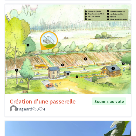
Création d'une passerelle
Soumis au vote
Pageard
0
4