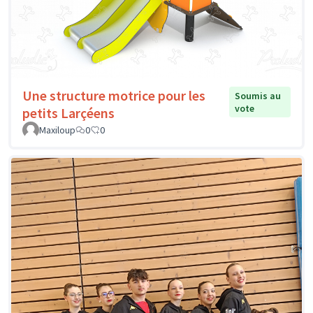
Une structure motrice pour les
Soumis au
vote
petits Larçéens
Maxiloup
0
0