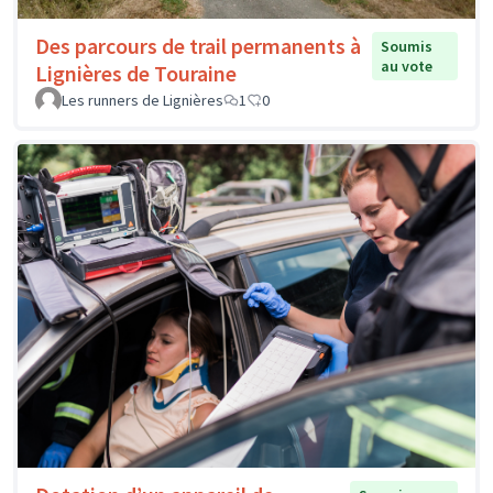
Des parcours de trail permanents à
Soumis
au vote
Lignières de Touraine
Les runners de Lignières
1
0