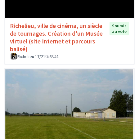
Richelieu, ville de cinéma, un siècle
Soumis
au vote
de tournages. Création d'un Musée
virtuel (site Internet et parcours
balisé)
Richelieu 17/21
3
4