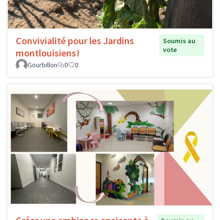
Convivialité pour les Jardins
Soumis au
vote
montlouisiens!
Gourbillon
0
0