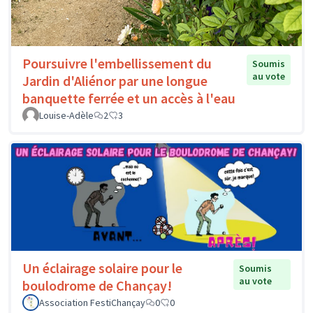
Poursuivre l'embellissement du
Soumis
au vote
Jardin d'Aliénor par une longue
banquette ferrée et un accès à l'eau
Louise-Adèle
2
3
Un éclairage solaire pour le
Soumis
au vote
boulodrome de Chançay!
Association FestiChançay
0
0