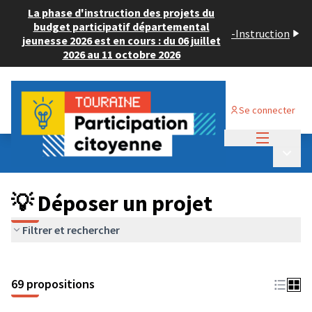
La phase d'instruction des projets du
budget participatif départemental
-
Instruction
jeunesse 2026 est en cours : du 06 juillet
2026 au 11 octobre 2026
Se connecter
Menu princi
Budget Participatif ADULTE 2024
/
Menu p
💡 Déposer un projet
💡 Déposer un projet
Filtrer et rechercher
69 propositions