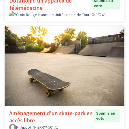
Dotation d’un appareil de
Soumis au
vote
télémédecine
Croix-Rouge française Unité Locale de Tours
3
43
Aménagement d'un skate-park en
Soumis au
vote
accès libre
Philippot THIERRY
0
1