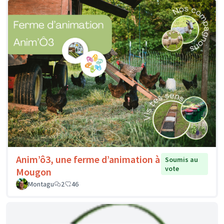
Anim’ô3, une ferme d’animation à
Soumis au
vote
Mougon
Montagu
2
46