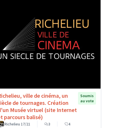
Richelieu, ville de cinéma, un
Soumis
au vote
siècle de tournages. Création
d'un Musée virtuel (site Internet
et parcours balisé)
Richelieu 17/21
3
4