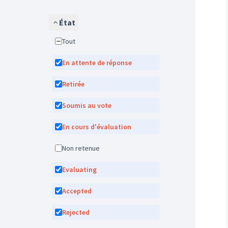
État
Tout
En attente de réponse
Retirée
Soumis au vote
En cours d'évaluation
Non retenue
Evaluating
Accepted
Rejected