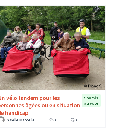
Un vélo tandem pour les
Soumis
au vote
personnes âgées ou en situation
de handicap
En selle Marcelle
0
0