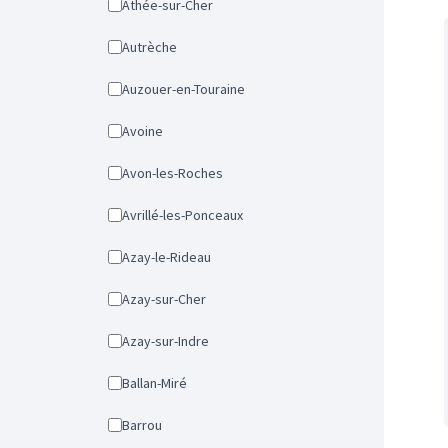
Athée-sur-Cher
Autrèche
Auzouer-en-Touraine
Avoine
Avon-les-Roches
Avrillé-les-Ponceaux
Azay-le-Rideau
Azay-sur-Cher
Azay-sur-Indre
Ballan-Miré
Barrou