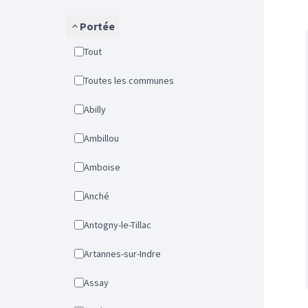
Portée
Tout
Toutes les communes
Abilly
Ambillou
Amboise
Anché
Antogny-le-Tillac
Artannes-sur-Indre
Assay