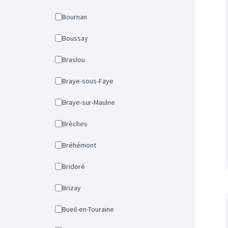
Bournan
Boussay
Braslou
Braye-sous-Faye
Braye-sur-Maulne
Brèches
Bréhémont
Bridoré
Brizay
Bueil-en-Touraine