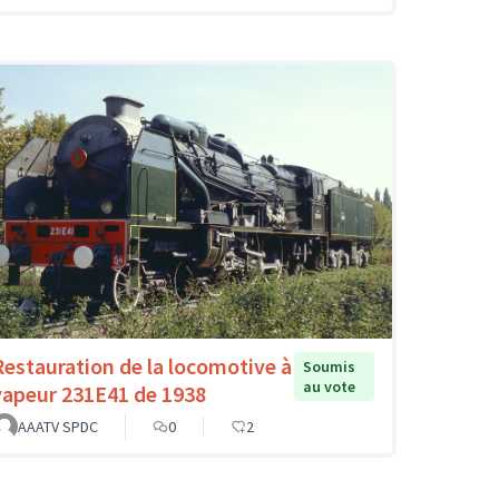
Restauration de la locomotive à
Soumis
au vote
vapeur 231E41 de 1938
AAATV SPDC
0
2