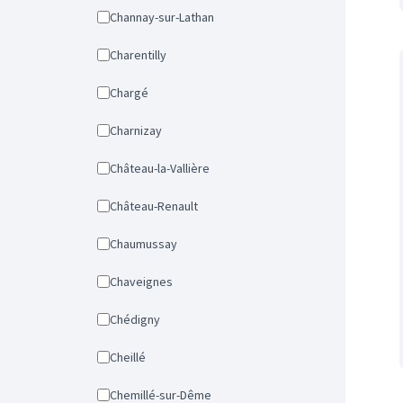
Channay-sur-Lathan
Charentilly
Chargé
Charnizay
Château-la-Vallière
Château-Renault
Chaumussay
Chaveignes
Chédigny
Cheillé
Chemillé-sur-Dême