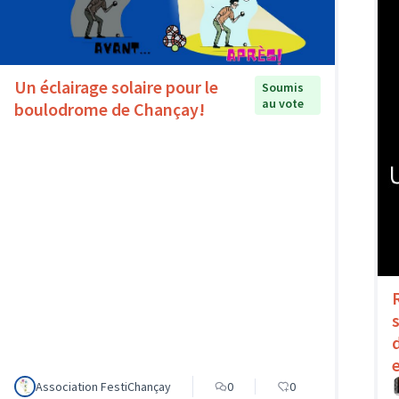
Un éclairage solaire pour le
Soumis
au vote
boulodrome de Chançay!
Association FestiChançay
0
0