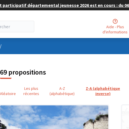
 participatif départemental jeunesse 2026 est en cours : du 06 
Aide - Plus
d'informations
nu utilisateur
/
69 propositions
Les plus
A-Z
Z-A (alphabétique
Aléatoire
récentes
(alphabétique)
inverse)