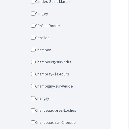
Candes-Saint-Martin
Cangey
Céré-la-Ronde
Cerelles
Chambon
Chambourg-sur-Indre
Chambray-lès-Tours
Champigny-sur-Veude
Chançay
Chanceaux-près-Loches
Chanceaux-sur-Choisille