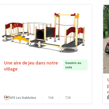
Une aire de jeu dans notre
Soumis au
vote
village
APE Les Diablotins
0
0