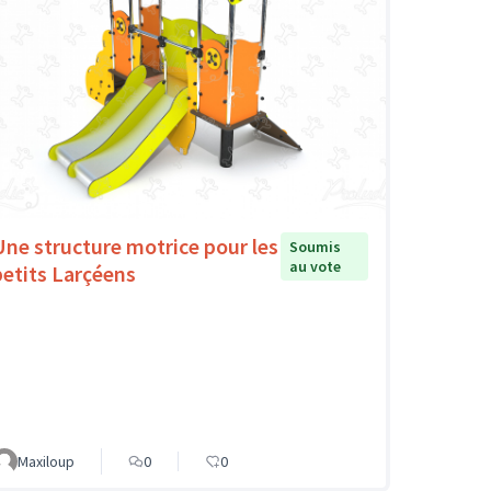
Une structure motrice pour les
Soumis
au vote
petits Larçéens
Maxiloup
0
0