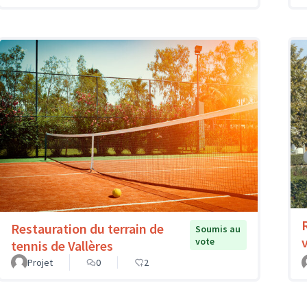
Restauration du terrain de
Soumis au
vote
tennis de Vallères
Projet
0
2