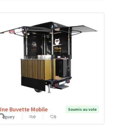
Une Buvette Mobile
Soumis au vote
guary
0
0