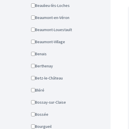
Beaulieu-lès-Loches
Beaumont-en-Véron
Beaumont-Louestault
Beaumont-Village
Benais
Berthenay
Betz-le-Château
Bléré
Bossay-sur-Claise
Bossée
Bourgueil