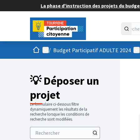
La phase d'instruction des projets du budget
Accueil
Menu principal
Me
/
Budget Participatif ADULTE 2024
💡 Déposer un
projet
Le formulaire ci-dessous filtre
dynamiquement les résultats de la
recherche lorsque les conditions de
recherche sont modifiées.