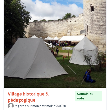
Village historique &
Soumis au
vote
pédagogique
Regards sur mon patrimoine
0
0