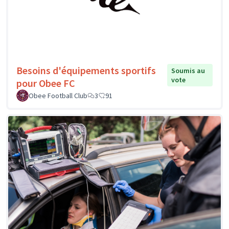
Besoins d'équipements sportifs
Soumis au
vote
pour Obee FC
Obee Football Club
3
91