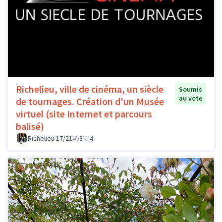
Richelieu, ville de cinéma, un siècle
Soumis
au vote
de tournages. Création d'un Musée
virtuel (site Internet et parcours
balisé)
Richelieu 17/21
3
4