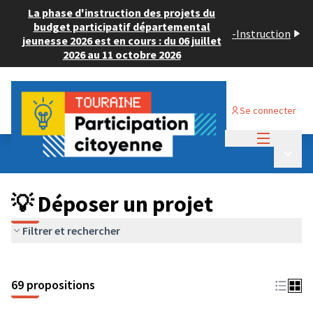
La phase d'instruction des projets du
budget participatif départemental
-
Instruction
jeunesse 2026 est en cours : du 06 juillet
2026 au 11 octobre 2026
Se connecter
Menu princi
Budget Participatif ADULTE 2024
/
Menu p
💡 Déposer un projet
💡 Déposer un projet
Filtrer et rechercher
69 propositions