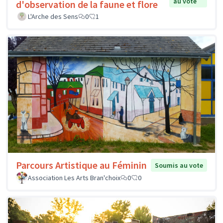
au vote
d'observation de la faune et flore
L'Arche des Sens
0
1
Parcours Artistique au Féminin
Soumis au vote
Association Les Arts Bran'choix
0
0