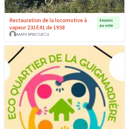
Restauration de la locomotive à
Soumis
au vote
vapeur 231E41 de 1938
AAATV SPDC
0
2