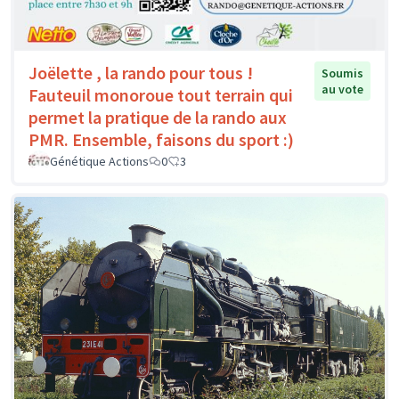
Joëlette , la rando pour tous !
Soumis
au vote
Fauteuil monoroue tout terrain qui
permet la pratique de la rando aux
PMR. Ensemble, faisons du sport :)
Génétique Actions
0
3