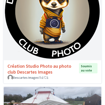
Création Studio Photo au photo
Soumis
au vote
club Descartes Images
Descartes Images
1
1