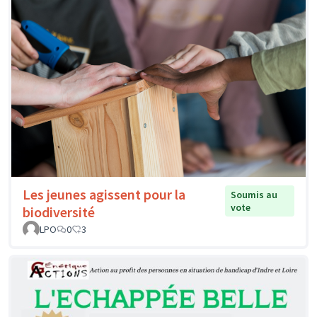
Les jeunes agissent pour la
Soumis au
vote
biodiversité
LPO
0
3