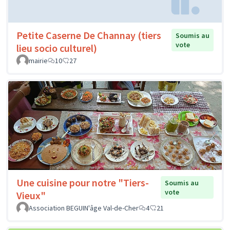
Petite Caserne De Channay (tiers
Soumis au
vote
lieu socio culturel)
mairie
10
27
Une cuisine pour notre "Tiers-
Soumis au
vote
Vieux"
Association BEGUIN'âge Val-de-Cher
4
21