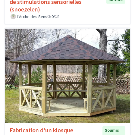
de stimulations sensorielles
(snoezelen)
L'Arche des Sens
0
1
Fabrication d'un kiosque
Soumis