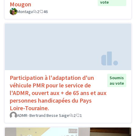
vote
Mougon
Montagu
2
46
Participation à l'adaptation d'un
Soumis
au vote
véhicule PMR pour le service de
l'ADMR, ouvert aux + de 65 ans et aux
personnes handicapées du Pays
Loire-Touraine.
ADMR- Bertrand Besse Saige
2
1