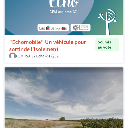
"Echomobile" Un véhicule pour
Soumis
au vote
sortir de l'isolement
GEM TSA 37 Echo
1
52