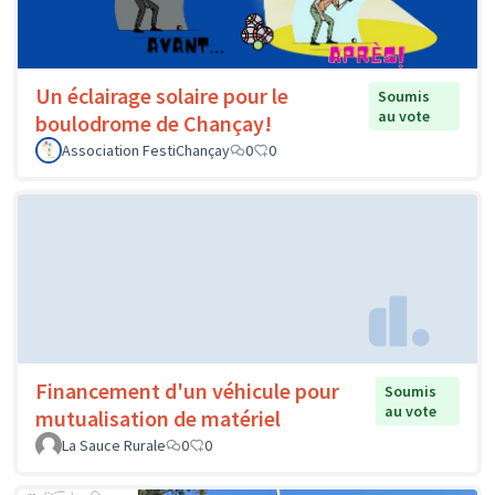
Un éclairage solaire pour le
Soumis
au vote
boulodrome de Chançay!
Association FestiChançay
0
0
Financement d'un véhicule pour
Soumis
au vote
mutualisation de matériel
La Sauce Rurale
0
0