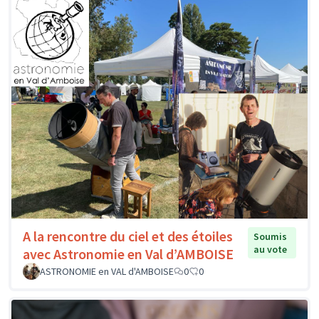
A la rencontre du ciel et des étoiles
Soumis
au vote
avec Astronomie en Val d’AMBOISE
ASTRONOMIE en VAL d'AMBOISE
0
0