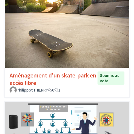
Aménagement d'un skate-park en
Soumis au
vote
accès libre
Philippot THIERRY
0
1