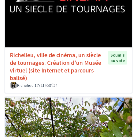
Richelieu, ville de cinéma, un siècle
Soumis
au vote
de tournages. Création d'un Musée
virtuel (site Internet et parcours
balisé)
Richelieu 17/21
3
4