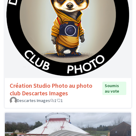
Création Studio Photo au photo
Soumis
au vote
club Descartes Images
Descartes Images
1
1