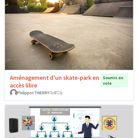
Aménagement d'un skate-park en
Soumis au
vote
accès libre
Philippot THIERRY
0
1