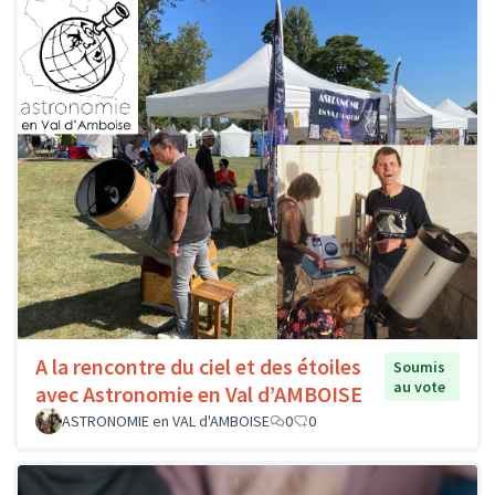
A la rencontre du ciel et des étoiles
Soumis
au vote
avec Astronomie en Val d’AMBOISE
ASTRONOMIE en VAL d'AMBOISE
0
0