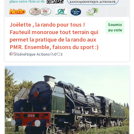
Joëlette , la rando pour tous !
Soumis
au vote
Fauteuil monoroue tout terrain qui
permet la pratique de la rando aux
PMR. Ensemble, faisons du sport :)
Génétique Actions
0
3