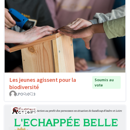
Les jeunes agissent pour la
Soumis au
vote
biodiversité
LPO
0
3