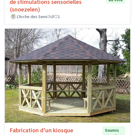
de stimulations sensorielles
(snoezelen)
L'Arche des Sens
0
1
Fabrication d'un kiosque
Soumis