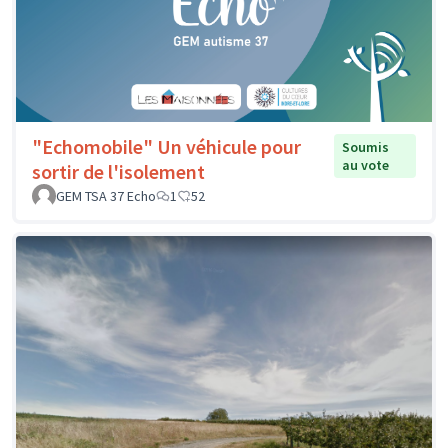
"Echomobile" Un véhicule pour
Soumis
au vote
sortir de l'isolement
GEM TSA 37 Echo
1
52