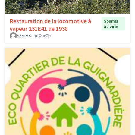
Restauration de la locomotive à
Soumis
au vote
vapeur 231E41 de 1938
AAATV SPDC
0
2