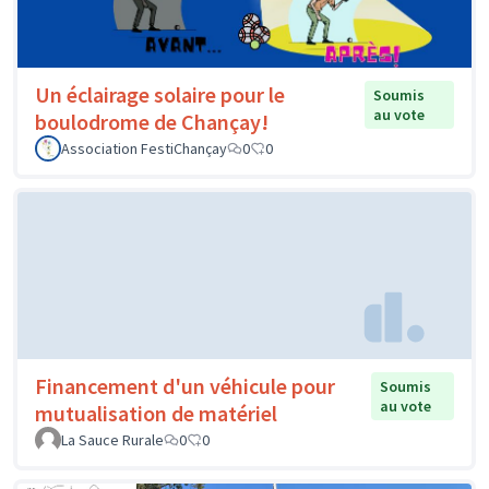
Un éclairage solaire pour le
Soumis
au vote
boulodrome de Chançay!
Association FestiChançay
0
0
Financement d'un véhicule pour
Soumis
au vote
mutualisation de matériel
La Sauce Rurale
0
0