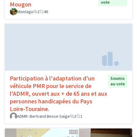
vote
Mougon
Montagu
2
46
Participation à l'adaptation d'un
Soumis
au vote
véhicule PMR pour le service de
l'ADMR, ouvert aux + de 65 ans et aux
personnes handicapées du Pays
Loire-Touraine.
ADMR- Bertrand Besse Saige
2
1