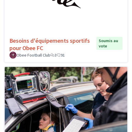
Besoins d'équipements sportifs
Soumis au
vote
pour Obee FC
Obee Football Club
3
91