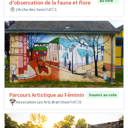
au vote
d'observation de la faune et flore
L'Arche des Sens
0
1
Parcours Artistique au Féminin
Soumis au vote
Association Les Arts Bran'choix
0
0