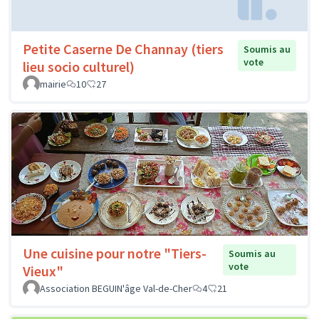
Petite Caserne De Channay (tiers
Soumis au
vote
lieu socio culturel)
mairie
10
27
Une cuisine pour notre "Tiers-
Soumis au
vote
Vieux"
Association BEGUIN'âge Val-de-Cher
4
21