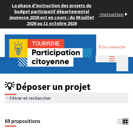
La phase d'instruction des projets du
budget participatif départemental
-
Instruction
jeunesse 2026 est en cours : du 06 juillet
2026 au 11 octobre 2026
Se connecter
Menu princi
Budget Participatif ADULTE 2024
/
Menu p
💡 Déposer un projet
💡 Déposer un projet
Filtrer et rechercher
69 propositions