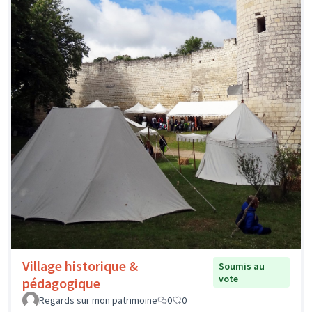
Village historique &
Soumis au
vote
pédagogique
Regards sur mon patrimoine
0
0