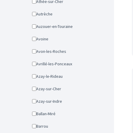
Athée-sur-Cher
Autrèche
Auzouer-en-Touraine
Avoine
Avon-les-Roches
Avrillé-les-Ponceaux
Azay-le-Rideau
Azay-sur-Cher
Azay-sur-Indre
Ballan-Miré
Barrou