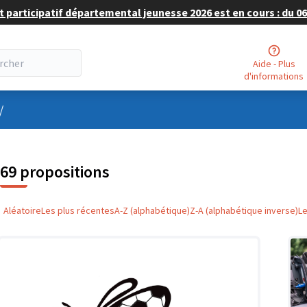
 participatif départemental jeunesse 2026 est en cours : du 06 
Aide - Plus
d'informations
nu utilisateur
/
69 propositions
Aléatoire
Les plus récentes
A-Z (alphabétique)
Z-A (alphabétique inverse)
L