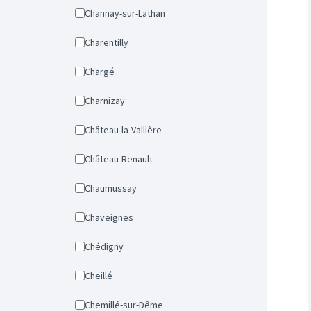
Channay-sur-Lathan
Charentilly
Chargé
Charnizay
Château-la-Vallière
Château-Renault
Chaumussay
Chaveignes
Chédigny
Cheillé
Chemillé-sur-Dême