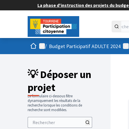
La phase d'instruction des projets du budget
Accueil
Menu principal
Me
/
Budget Participatif ADULTE 2024
💡 Déposer un
projet
Le formulaire ci-dessous filtre
dynamiquement les résultats de la
recherche lorsque les conditions de
recherche sont modifiées.