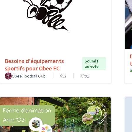
Besoins d'équipements
Soumis
au vote
sportifs pour Obee FC
Obee Football Club
3
91