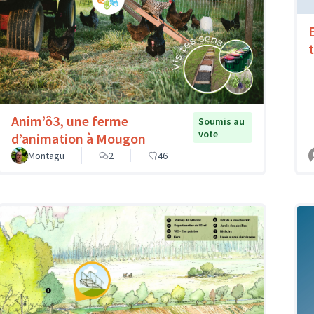
Anim’ô3, une ferme
Soumis au
vote
d’animation à Mougon
Montagu
2
46