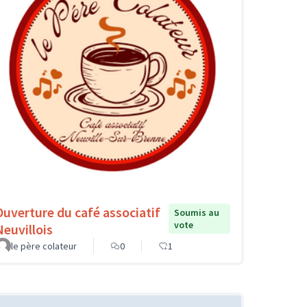
Ouverture du café associatif
Soumis au
vote
Neuvillois
le père colateur
0
1