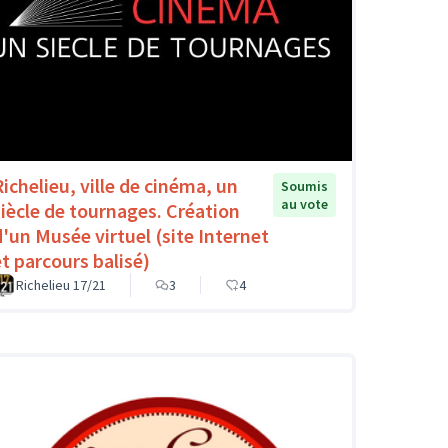
Richelieu, ville de cinéma, un
Soumis
au vote
siècle de tournages. Création
d'un Musée virtuel (site Internet
et parcours balisé)
Richelieu 17/21
3
4