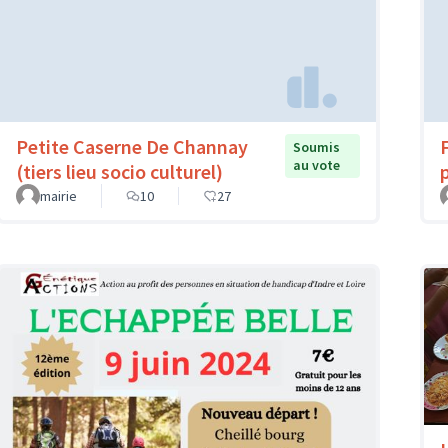
Petite Caserne De Channay
Soumis
au vote
(tiers lieu socio culturel)
mairie
10
27