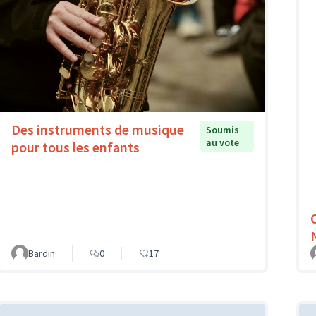
Des instruments de musique
Soumis
au vote
pour tous les enfants
Bardin
0
17