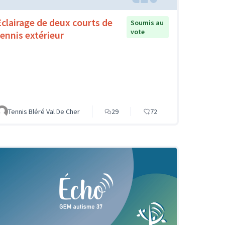
Eclairage de deux courts de
Soumis au
vote
tennis extérieur
Tennis Bléré Val De Cher
29
72