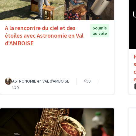
A la rencontre du ciel et des
Soumis
au vote
étoiles avec Astronomie en Val
d’AMBOISE
ASTRONOMIE en VAL d'AMBOISE
0
0