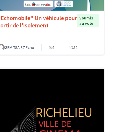
"Echomobile" Un véhicule pour
Soumis
au vote
sortir de l'isolement
GEM TSA 37 Echo
1
52