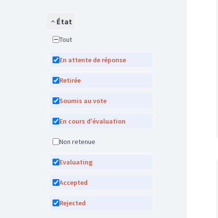
État
Tout
En attente de réponse
Retirée
Soumis au vote
En cours d'évaluation
Non retenue
Evaluating
Accepted
Rejected