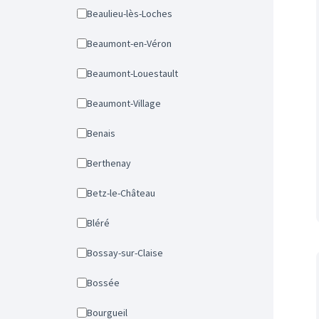
Beaulieu-lès-Loches
Beaumont-en-Véron
Beaumont-Louestault
Beaumont-Village
Benais
Berthenay
Betz-le-Château
Bléré
Bossay-sur-Claise
Bossée
Bourgueil