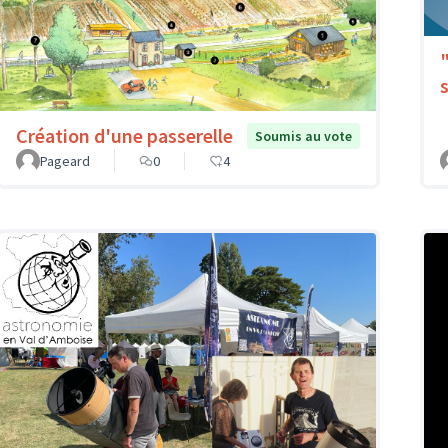
Création d'une passerelle
Soumis au vote
Pageard
0
4