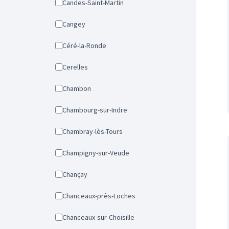
Candes-Saint-Martin
Cangey
Céré-la-Ronde
Cerelles
Chambon
Chambourg-sur-Indre
Chambray-lès-Tours
Champigny-sur-Veude
Chançay
Chanceaux-près-Loches
Chanceaux-sur-Choisille