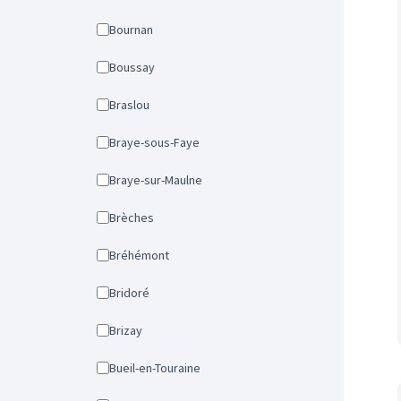
Bournan
Boussay
Braslou
Braye-sous-Faye
Braye-sur-Maulne
Brèches
Bréhémont
Bridoré
Brizay
Bueil-en-Touraine