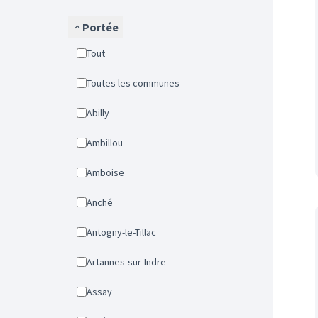
Portée
Tout
Toutes les communes
Abilly
Ambillou
Amboise
Anché
Antogny-le-Tillac
Artannes-sur-Indre
Assay