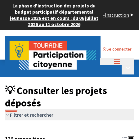
La phase d'instruction des projets du
budget participatif départemental
-
Instruction
jeunesse 2026 est en cours : du 06 juillet
2026 au 11 octobre 2026
Se connecter
Menu princi
Budget Participatif JEUNESSE 2024
/
Menu p
💡 Consulter les projets déposés
💡 Consulter les projets
déposés
Filtrer et rechercher
136 propositions