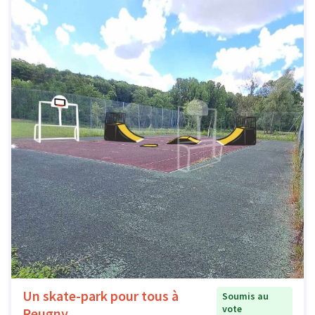
Un skate-park pour tous à
Soumis au
vote
Reugny