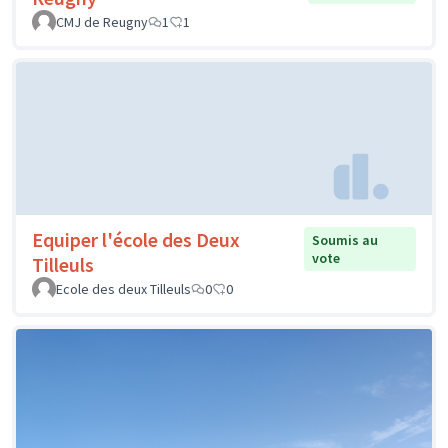
CMJ de Reugny
1
1
Equiper l'école des Deux
Soumis au
vote
Tilleuls
Ecole des deux Tilleuls
0
0