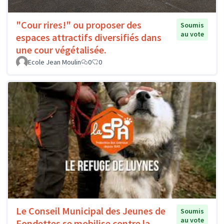
"Cour rires!" ou proposer des
Soumis
au vote
espaces attractifs diversifiés dans
une cour végétalisée.
Ecole Jean Moulin
0
0
Le Conseil Municipal des Jeunes de
Soumis
au vote
Fondettes se mobilise contre la