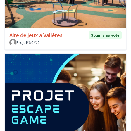
Aire de jeux a Vallères
Soumis au vote
Projet
0
2