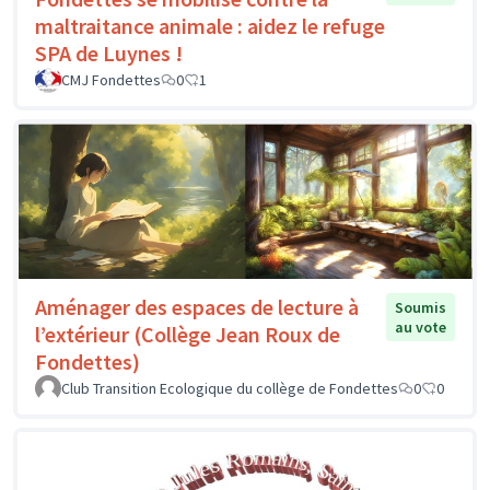
maltraitance animale : aidez le refuge
SPA de Luynes !
CMJ Fondettes
0
1
Aménager des espaces de lecture à
Soumis
au vote
l’extérieur (Collège Jean Roux de
Fondettes)
Club Transition Ecologique du collège de Fondettes
0
0