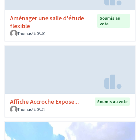
Aménager une salle d'étude
Soumis au
vote
flexible
Thomas
0
0
Affiche Accroche Expose...
Soumis au vote
Thomas
0
1