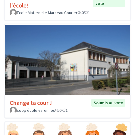
vote
l'école!
Ecole Maternelle Marceau Courier
0
1
Change ta cour !
Soumis au vote
coop école varennes
0
1