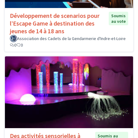
Développement de scenarios pour
Soumis
au vote
l’Escape Game à destination des
jeunes de 14 à 18 ans
Association des Cadets de la Gendarmerie d'Indre-et-Loire
0
0
Des activités sensorielles à
Soumis au