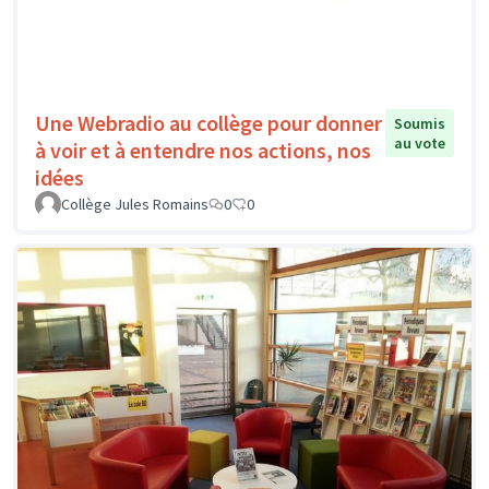
Une Webradio au collège pour donner
Soumis
au vote
à voir et à entendre nos actions, nos
idées
Collège Jules Romains
0
0