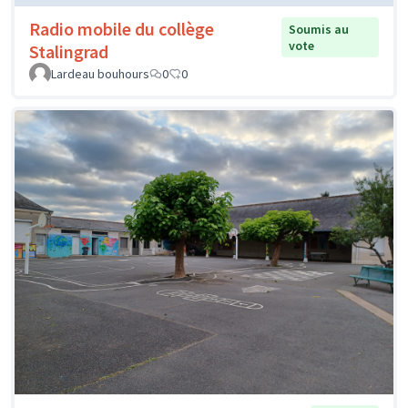
Radio mobile du collège
Soumis au
vote
Stalingrad
Lardeau bouhours
0
0