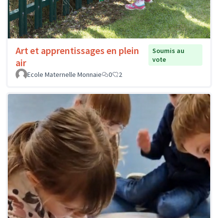
Art et apprentissages en plein
Soumis au
vote
air
Ecole Maternelle Monnaie
0
2