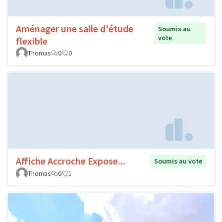
Aménager une salle d'étude
Soumis au
vote
flexible
Thomas
0
0
Affiche Accroche Expose...
Soumis au vote
Thomas
0
1