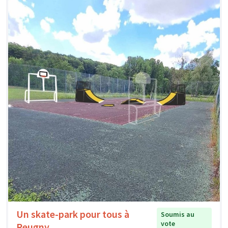
Un skate-park pour tous à
Soumis au
vote
Reugny