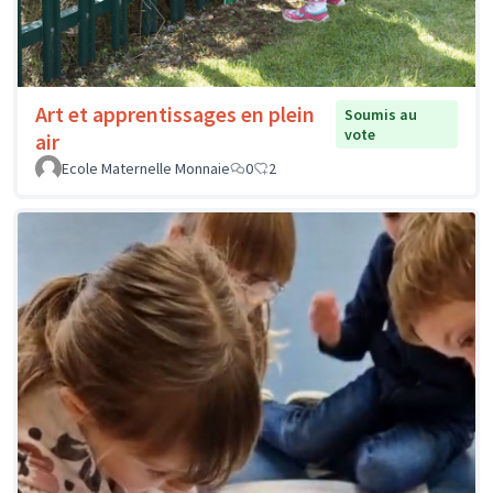
Art et apprentissages en plein
Soumis au
vote
air
Ecole Maternelle Monnaie
0
2