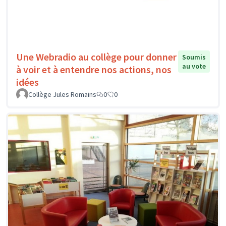
Une Webradio au collège pour donner
Soumis
au vote
à voir et à entendre nos actions, nos
idées
Collège Jules Romains
0
0