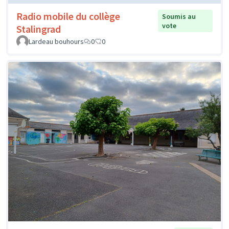
Radio mobile du collège
Soumis au
vote
Stalingrad
Lardeau bouhours
0
0