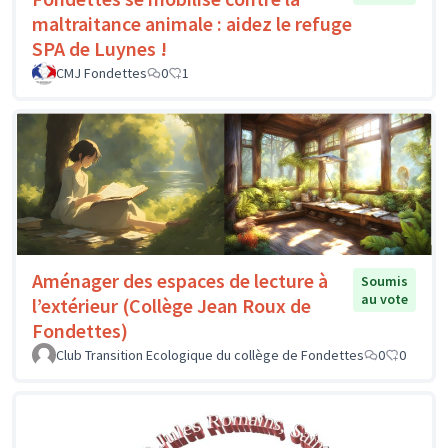
maltraitance animale : aidez le refuge
SPA de Luynes !
CMJ Fondettes
0
1
Aménager des espaces de lecture à
Soumis
au vote
l’extérieur (Collège Jean Roux de
Fondettes)
Club Transition Ecologique du collège de Fondettes
0
0