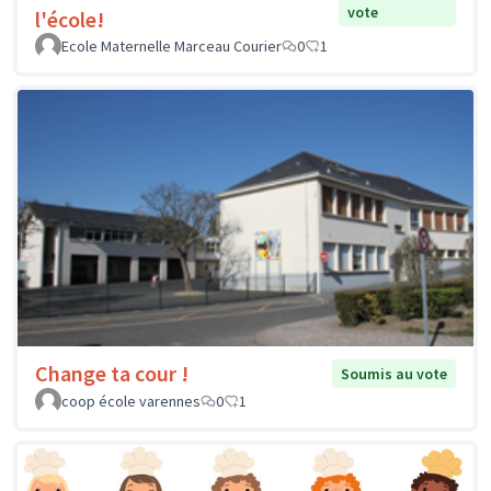
vote
l'école!
Ecole Maternelle Marceau Courier
0
1
Change ta cour !
Soumis au vote
coop école varennes
0
1