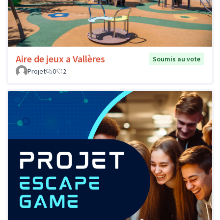
Aire de jeux a Vallères
Soumis au vote
Projet
0
2