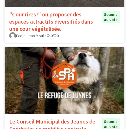
"Cour rires!" ou proposer des
Soumis
au vote
espaces attractifs diversifiés dans
une cour végétalisée.
Ecole Jean Moulin
0
0
Le Conseil Municipal des Jeunes de
Soumis
au vote
Fondettes se mobilise contre la