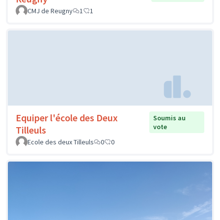
CMJ de Reugny
1
1
Equiper l'école des Deux
Soumis au
vote
Tilleuls
Ecole des deux Tilleuls
0
0