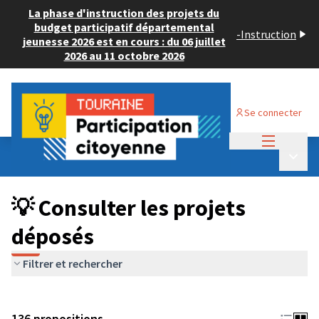
La phase d'instruction des projets du
budget participatif départemental
-
Instruction
jeunesse 2026 est en cours : du 06 juillet
2026 au 11 octobre 2026
Se connecter
Menu princi
Budget Participatif JEUNESSE 2024
/
Menu p
💡 Consulter les projets déposés
💡 Consulter les projets
déposés
Filtrer et rechercher
136 propositions