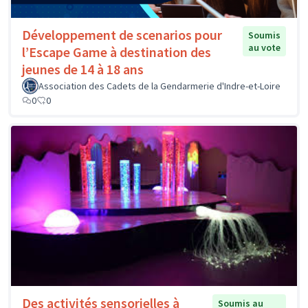
Développement de scenarios pour
Soumis
au vote
l’Escape Game à destination des
jeunes de 14 à 18 ans
Association des Cadets de la Gendarmerie d'Indre-et-Loire
0
0
Des activités sensorielles à
Soumis au