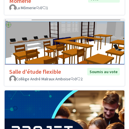
Mômerie
La Mômerie
0
1
Salle d'étude flexible
Soumis au vote
Collège André Malraux Amboise
0
2