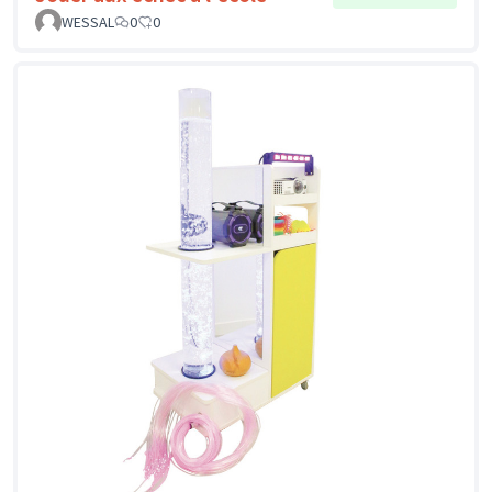
WESSAL
0
0