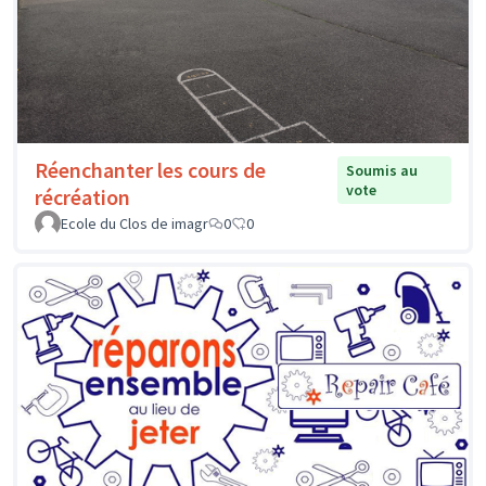
Réenchanter les cours de
Soumis au
vote
récréation
Ecole du Clos de imagr
0
0