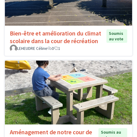
Bien-être et amélioration du climat
Soumis
au vote
scolaire dans la cour de récréation
LEHEUDRE Céline
0
1
Aménagement de notre cour de
Soumis au