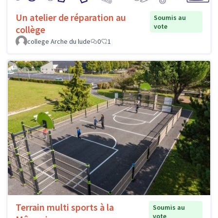
Un atelier de réparation au
Soumis au
vote
collège
college Arche du lude
0
1
Terrain multi sports à la
Soumis au
vote