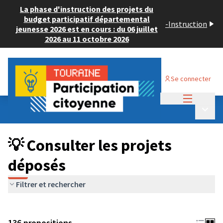
La phase d'instruction des projets du
budget participatif départemental
-
Instruction
jeunesse 2026 est en cours : du 06 juillet
2026 au 11 octobre 2026
Se connecter
Menu princi
Budget Participatif JEUNESSE 2024
/
Menu p
💡 Consulter les projets déposés
💡 Consulter les projets
déposés
Filtrer et rechercher
136 propositions