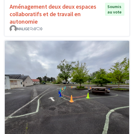
Aménagement deux deux espaces
Soumis
au vote
collaboratifs et de travail en
autonomie
MALIGE
0
0