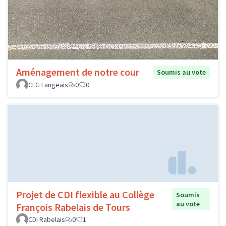
Aménagement de notre cour
Soumis au vote
CLG Langeais
0
0
Projet de CDI flexible au Collège
Soumis
au vote
François Rabelais de Tours
CDI Rabelais
0
1