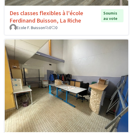
Des classes flexibles à l'école
Soumis
au vote
Ferdinand Buisson, La Riche
Ecole F. Buisson
0
0