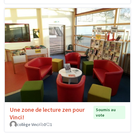
Une zone de lecture zen pour
Soumis au
vote
Vinci!
collège Vinci
0
1