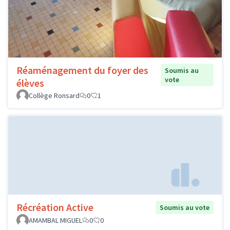
Réaménagement du foyer des
Soumis au
vote
élèves
Collège Ronsard
0
1
Récréation Active
Soumis au vote
AMAMBAL MIGUEL
0
0