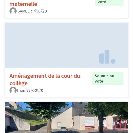
vote
maternelle
ISAMBERT
0
0
Aménagement de la cour du
Soumis au
vote
collège
Thomas
0
0