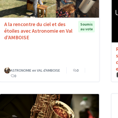
A la rencontre du ciel et des
Soumis
au vote
étoiles avec Astronomie en Val
d’AMBOISE
ASTRONOMIE en VAL d'AMBOISE
0
0