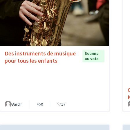
Des instruments de musique
Soumis
au vote
pour tous les enfants
Bardin
0
17