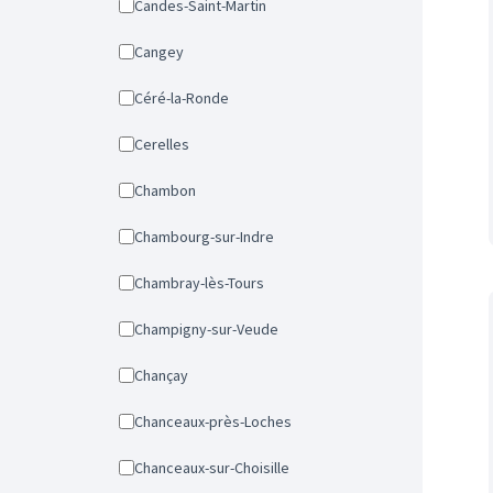
Candes-Saint-Martin
Cangey
Céré-la-Ronde
Cerelles
Chambon
Chambourg-sur-Indre
Chambray-lès-Tours
Champigny-sur-Veude
Chançay
Chanceaux-près-Loches
Chanceaux-sur-Choisille