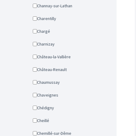
Channay-sur-Lathan
Charentilly
Chargé
Charnizay
Château-la-Vallière
Château-Renault
Chaumussay
Chaveignes
Chédigny
Cheillé
Chemillé-sur-Dême