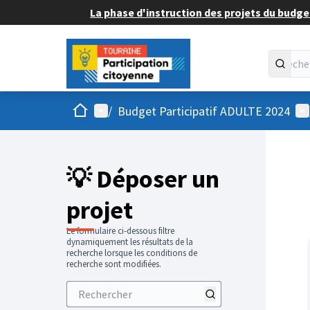
La phase d'instruction des projets du budget
Accueil
Menu principal
Me
/
Budget Participatif ADULTE 2024
💡 Déposer un
projet
Le formulaire ci-dessous filtre
dynamiquement les résultats de la
recherche lorsque les conditions de
recherche sont modifiées.