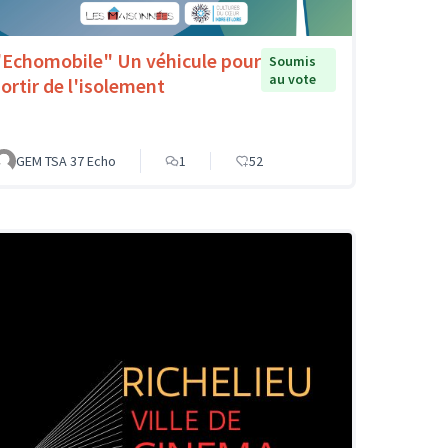
"Echomobile" Un véhicule pour
Soumis
au vote
sortir de l'isolement
GEM TSA 37 Echo
1
52