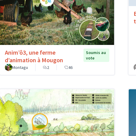
Anim’ô3, une ferme
Soumis au
vote
d’animation à Mougon
Montagu
2
46