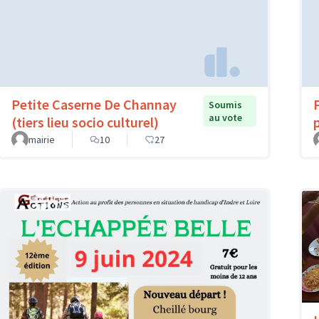
Petite Caserne De Channay
Soumis
au vote
(tiers lieu socio culturel)
mairie
10
27