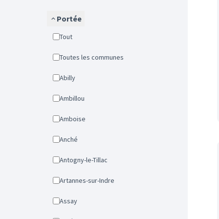
Portée
Tout
Toutes les communes
Abilly
Ambillou
Amboise
Anché
Antogny-le-Tillac
Artannes-sur-Indre
Assay