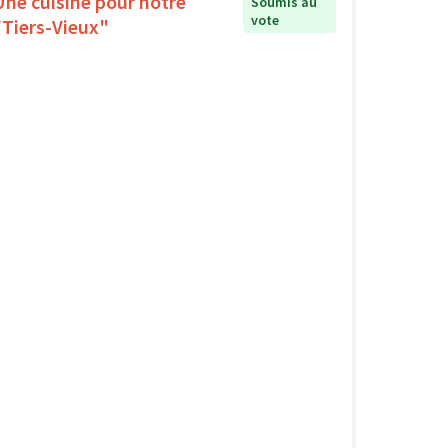
Une cuisine pour notre
Soumis au
vote
"Tiers-Vieux"