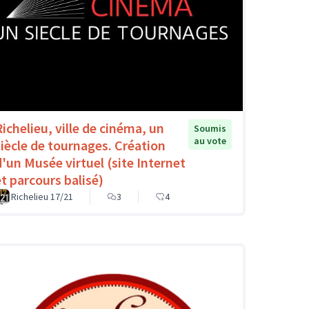
Richelieu, ville de cinéma, un
Soumis
au vote
siècle de tournages. Création
d'un Musée virtuel (site Internet
et parcours balisé)
Richelieu 17/21
3
4