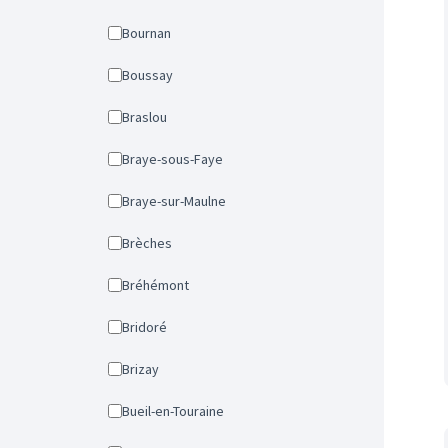
Bournan
Boussay
Braslou
Braye-sous-Faye
Braye-sur-Maulne
Brèches
Bréhémont
Bridoré
Brizay
Bueil-en-Touraine