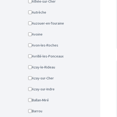
Athée-sur-Cher
Autrèche
Auzouer-en-Touraine
Avoine
Avon-les-Roches
Avrillé-les-Ponceaux
Azay-le-Rideau
Azay-sur-Cher
Azay-sur-Indre
Ballan-Miré
Barrou