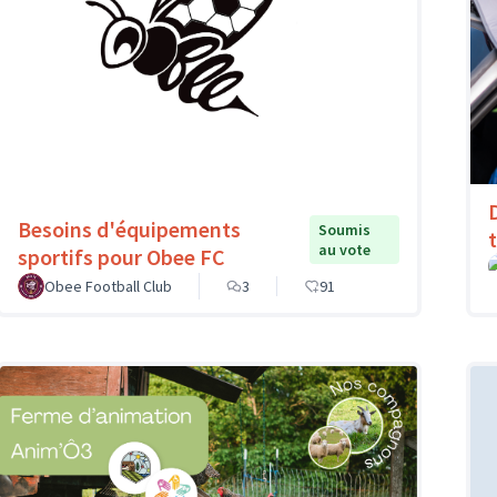
Besoins d'équipements
Soumis
au vote
sportifs pour Obee FC
Obee Football Club
3
91