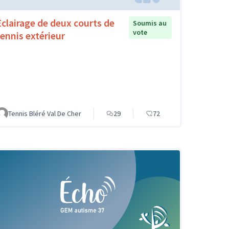
Eclairage de deux courts de
Soumis au
vote
tennis extérieur
Tennis Bléré Val De Cher
29
72