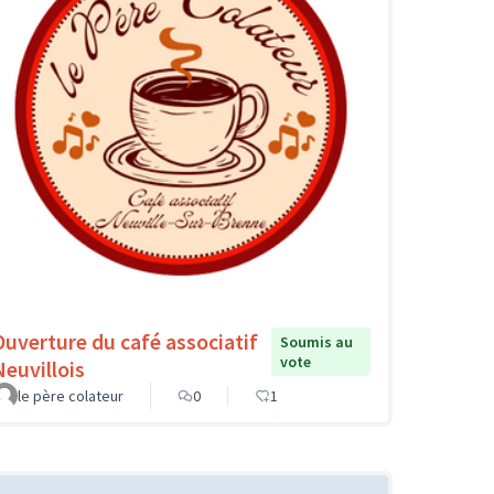
Ouverture du café associatif
Soumis au
vote
Neuvillois
le père colateur
0
1