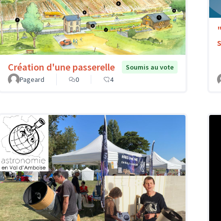
Création d'une passerelle
Soumis au vote
Pageard
0
4