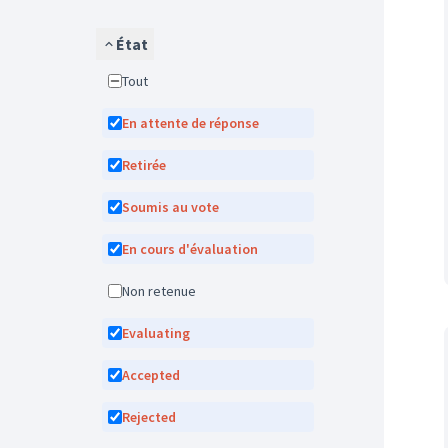
État
Tout
En attente de réponse
Retirée
Soumis au vote
En cours d'évaluation
Non retenue
Evaluating
Accepted
Rejected