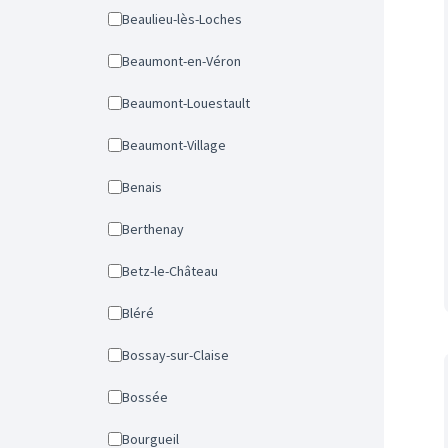
Beaulieu-lès-Loches
Beaumont-en-Véron
Beaumont-Louestault
Beaumont-Village
Benais
Berthenay
Betz-le-Château
Bléré
Bossay-sur-Claise
Bossée
Bourgueil