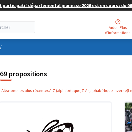
 participatif départemental jeunesse 2026 est en cours : du 06 
Aide - Plus
d'informations
nu utilisateur
/
69 propositions
Aléatoire
Les plus récentes
A-Z (alphabétique)
Z-A (alphabétique inverse)
L