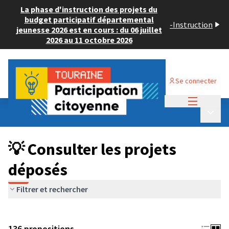
La phase d'instruction des projets du
budget participatif départemental
-
Instruction
jeunesse 2026 est en cours : du 06 juillet
2026 au 11 octobre 2026
Se connecter
Menu princi
Budget Participatif JEUNESSE 2024
/
Menu p
💡 Consulter les projets déposés
💡 Consulter les projets
déposés
Filtrer et rechercher
136 propositions