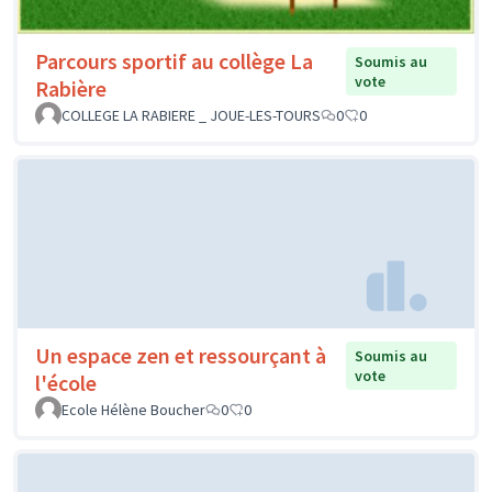
Parcours sportif au collège La
Soumis au
vote
Rabière
COLLEGE LA RABIERE _ JOUE-LES-TOURS
0
0
Un espace zen et ressourçant à
Soumis au
vote
l'école
Ecole Hélène Boucher
0
0