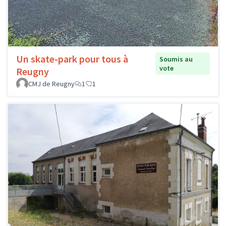
Un skate-park pour tous à
Soumis au
vote
Reugny
CMJ de Reugny
1
1