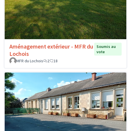
Aménagement extérieur - MFR du
Soumis au
vote
Lochois
MFR du Lochois
2
18