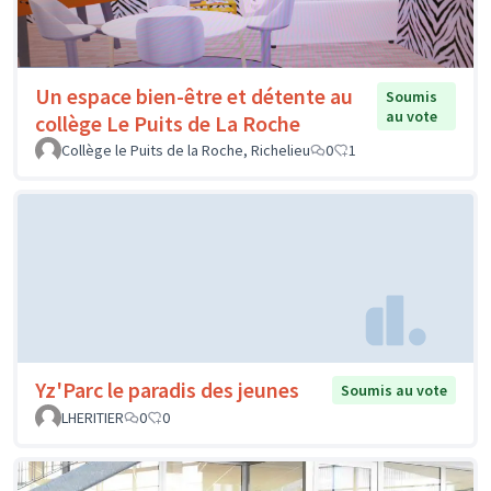
Un espace bien-être et détente au
Soumis
au vote
collège Le Puits de La Roche
Collège le Puits de la Roche, Richelieu
0
1
Yz'Parc le paradis des jeunes
Soumis au vote
LHERITIER
0
0