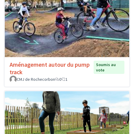
Aménagement autour du pump
Soumis au
vote
track
CMJ de Rochecorbon
0
1