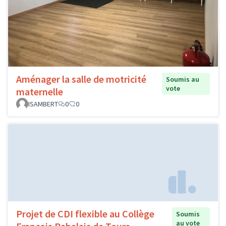
Aménager la salle de motricité
Soumis au
vote
maternelle
ISAMBERT
0
0
Projet de CDI flexible au Collège
Soumis
au vote