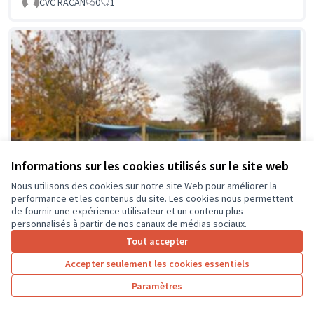
CVC RACAN
0
1
Informations sur les cookies utilisés sur le site web
Nous utilisons des cookies sur notre site Web pour améliorer la
performance et les contenus du site. Les cookies nous permettent
de fournir une expérience utilisateur et un contenu plus
personnalisés à partir de nos canaux de médias sociaux.
Tout accepter
Accepter seulement les cookies essentiels
La classe en dehors des murs
Soumis au vote
Paramètres
Collège Montrésor
0
0