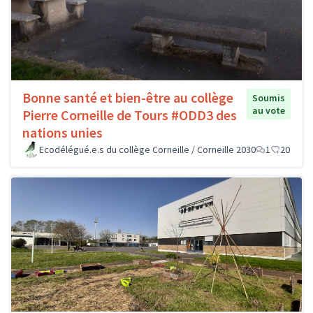
Bonne santé et bien-être au collège
Soumis
au vote
Pierre Corneille de Tours #ODD3 des
nations unies
Ecodélégué.e.s du collège Corneille / Corneille 2030
1
20