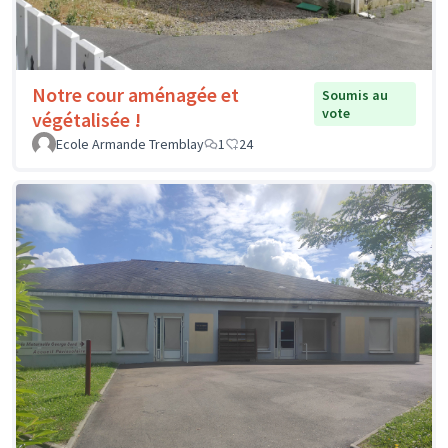
Notre cour aménagée et
Soumis au
vote
végétalisée !
Ecole Armande Tremblay
1
24