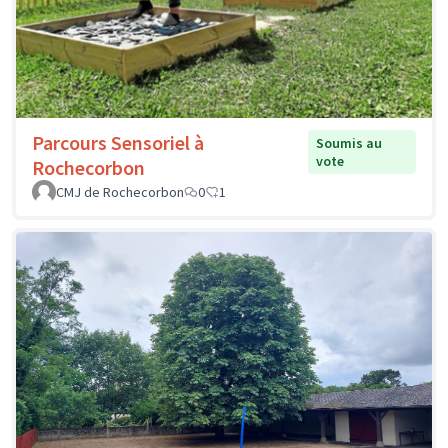
Parcours Sensoriel à
Soumis au
vote
Rochecorbon
CMJ de Rochecorbon
0
1