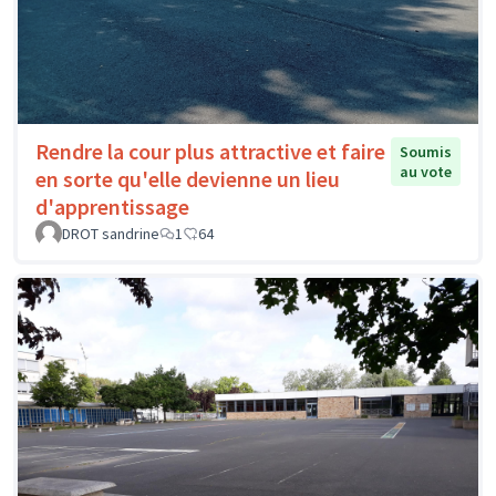
Rendre la cour plus attractive et faire
Soumis
au vote
en sorte qu'elle devienne un lieu
d'apprentissage
DROT sandrine
1
64