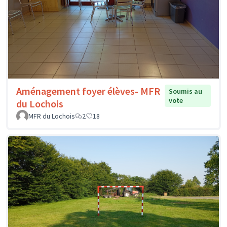
Aménagement foyer élèves- MFR
Soumis au
vote
du Lochois
MFR du Lochois
2
18