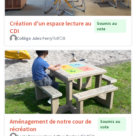
Création d'un espace lecture au
Soumis au
vote
CDI
Collège Jules Ferry
0
0
Aménagement de notre cour de
Soumis au
vote
récréation