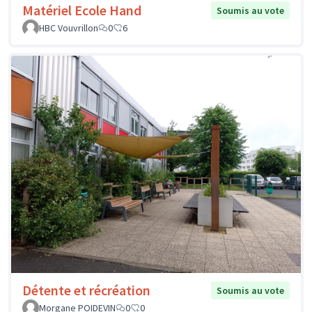
Matériel Ecole Hand
Soumis au vote
HBC Vouvrillon
0
6
Détente et récréation
Soumis au vote
Morgane POIDEVIN
0
0