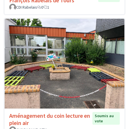
François Rabelais de Tours
CDI Rabelais
0
1
Aménagement du coin lecture en
Soumis au
vote
plein air