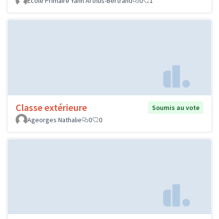
Ecole Primaire Yann Arthus-Bertrand
0
1
Classe extérieure
Soumis au vote
Ageorges Nathalie
0
0