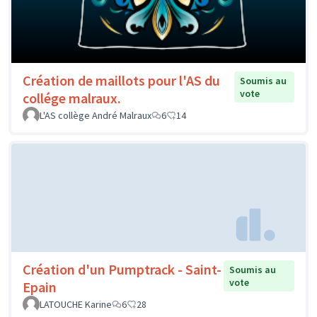
Création de maillots pour l'AS du
Soumis au
vote
collége malraux.
L'AS collège André Malraux
6
14
Création d'un Pumptrack - Saint-
Soumis au
vote
Epain
LATOUCHE Karine
6
28