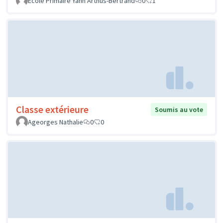
Ecole Primaire Yann Arthus-Bertrand
0
1
Classe extérieure
Soumis au vote
Ageorges Nathalie
0
0