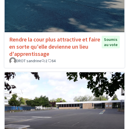
Rendre la cour plus attractive et faire
Soumis
au vote
en sorte qu'elle devienne un lieu
d'apprentissage
DROT sandrine
1
64