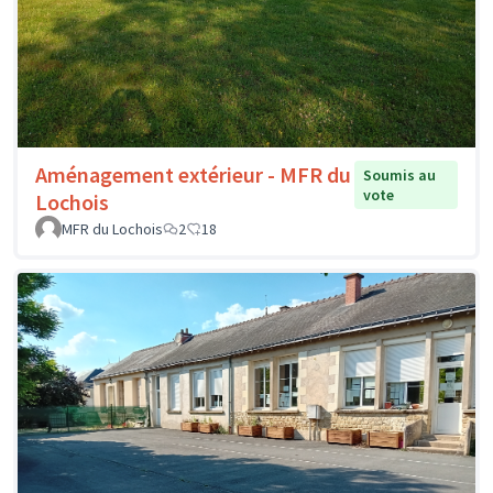
Aménagement extérieur - MFR du
Soumis au
vote
Lochois
MFR du Lochois
2
18