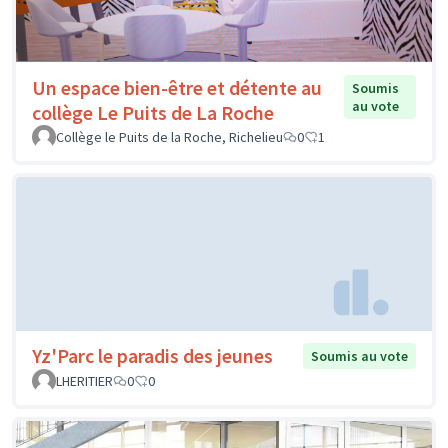
Un espace bien-être et détente au
Soumis
au vote
collège Le Puits de La Roche
Collège le Puits de la Roche, Richelieu
0
1
Yz'Parc le paradis des jeunes
Soumis au vote
LHERITIER
0
0