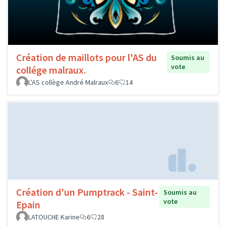
Création de maillots pour l'AS du
Soumis au
vote
collége malraux.
L'AS collège André Malraux
6
14
Création d'un Pumptrack - Saint-
Soumis au
vote
Epain
LATOUCHE Karine
6
28