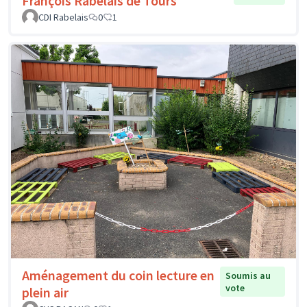
François Rabelais de Tours
CDI Rabelais
0
1
Aménagement du coin lecture en
Soumis au
vote
plein air