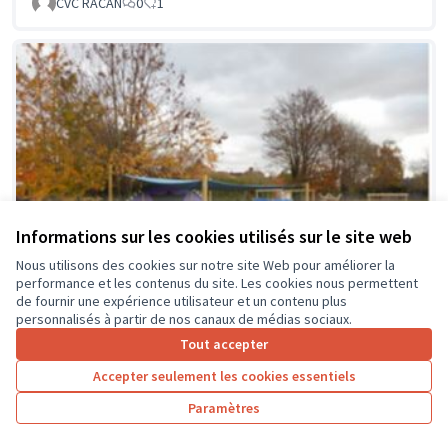
CVC RACAN
0
1
Informations sur les cookies utilisés sur le site web
Nous utilisons des cookies sur notre site Web pour améliorer la
performance et les contenus du site. Les cookies nous permettent
de fournir une expérience utilisateur et un contenu plus
personnalisés à partir de nos canaux de médias sociaux.
Tout accepter
Accepter seulement les cookies essentiels
La classe en dehors des murs
Soumis au vote
Paramètres
Collège Montrésor
0
0