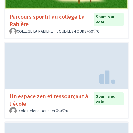
Parcours sportif au collège La
Soumis au
vote
Rabière
COLLEGE LA RABIERE _ JOUE-LES-TOURS
0
0
Un espace zen et ressourçant à
Soumis au
vote
l'école
Ecole Hélène Boucher
0
0