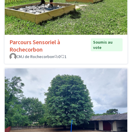
Parcours Sensoriel à
Soumis au
vote
Rochecorbon
CMJ de Rochecorbon
0
1