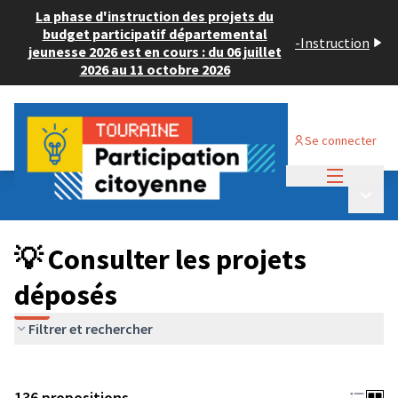
La phase d'instruction des projets du
budget participatif départemental
-
Instruction
jeunesse 2026 est en cours : du 06 juillet
2026 au 11 octobre 2026
Se connecter
Menu princi
Budget Participatif JEUNESSE 2024
/
Menu p
💡 Consulter les projets déposés
💡 Consulter les projets
déposés
Filtrer et rechercher
136 propositions