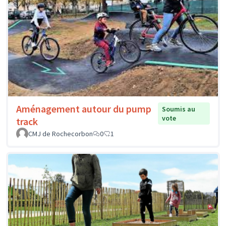
Aménagement autour du pump
Soumis au
vote
track
CMJ de Rochecorbon
0
1