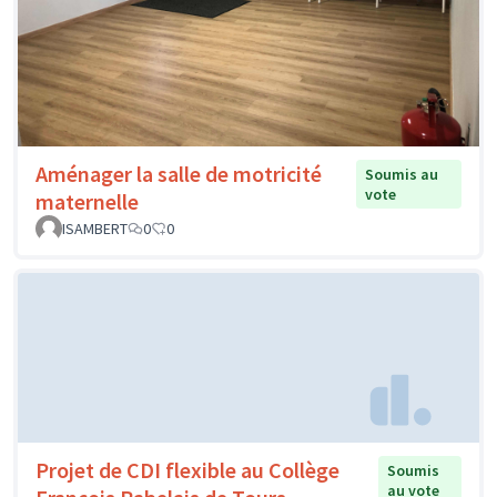
Aménager la salle de motricité
Soumis au
vote
maternelle
ISAMBERT
0
0
Projet de CDI flexible au Collège
Soumis
au vote