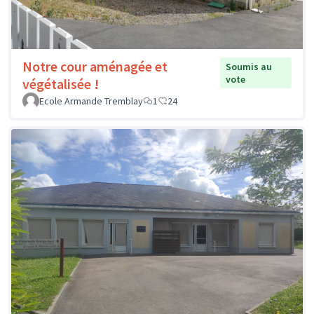
Notre cour aménagée et
Soumis au
vote
végétalisée !
Ecole Armande Tremblay
1
24