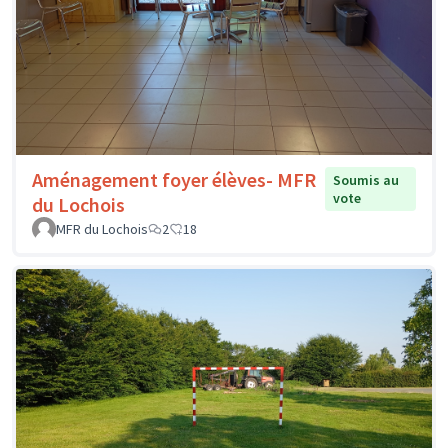
Aménagement foyer élèves- MFR
Soumis au
vote
du Lochois
MFR du Lochois
2
18