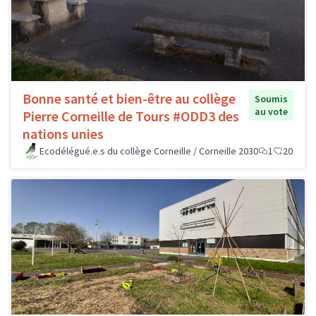
Bonne santé et bien-être au collège
Soumis
au vote
Pierre Corneille de Tours #ODD3 des
nations unies
Ecodélégué.e.s du collège Corneille / Corneille 2030
1
20