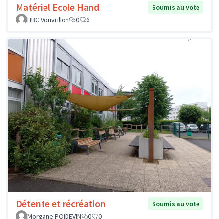
Matériel Ecole Hand
Soumis au vote
HBC Vouvrillon
0
6
Détente et récréation
Soumis au vote
Morgane POIDEVIN
0
0