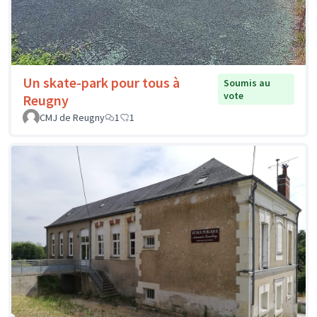
Un skate-park pour tous à
Soumis au
vote
Reugny
CMJ de Reugny
1
1