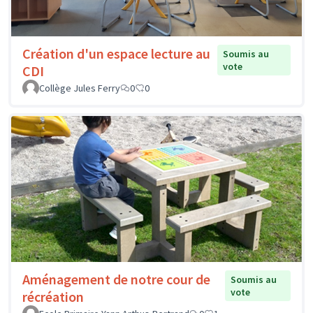
Création d'un espace lecture au
Soumis au
vote
CDI
Collège Jules Ferry
0
0
Aménagement de notre cour de
Soumis au
vote
récréation