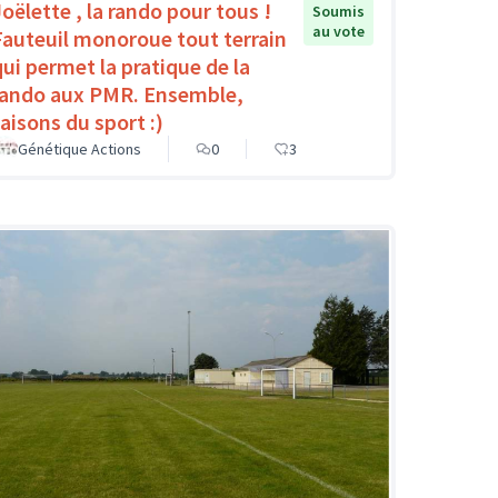
Joëlette , la rando pour tous !
Soumis
au vote
Fauteuil monoroue tout terrain
qui permet la pratique de la
rando aux PMR. Ensemble,
faisons du sport :)
Génétique Actions
0
3