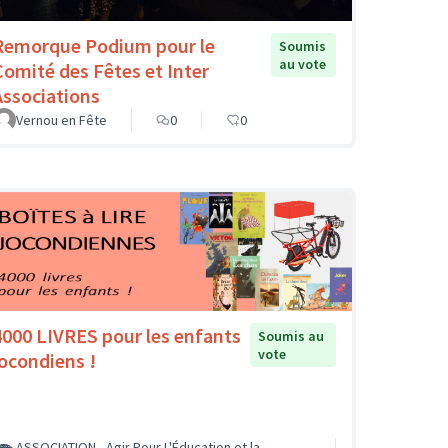
Remorque Podium pour le
Soumis
au vote
Comité des Fêtes et Inter
Associations
Vernou en Fête
0
0
4000 LIVRES pour les enfants
Soumis au
vote
jocondiens !
ASSOCIATION - Agir Pour L'Éducation et la