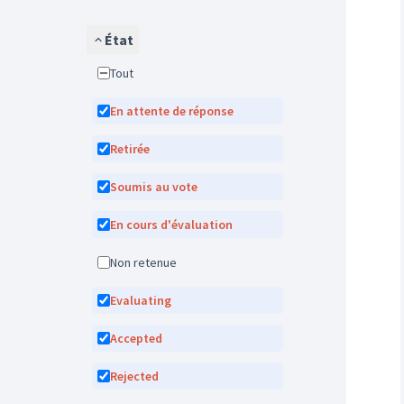
État
Tout
En attente de réponse
Retirée
Soumis au vote
En cours d'évaluation
Non retenue
Evaluating
Accepted
Rejected