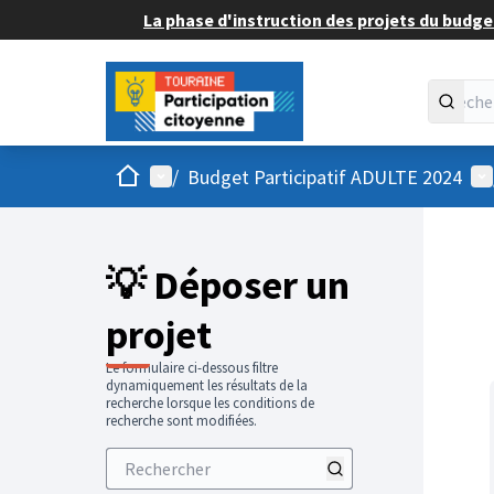
La phase d'instruction des projets du budget
Accueil
Menu principal
Me
/
Budget Participatif ADULTE 2024
💡 Déposer un
projet
Le formulaire ci-dessous filtre
dynamiquement les résultats de la
recherche lorsque les conditions de
recherche sont modifiées.