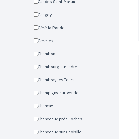
Candes-Saint-Martin
Cangey
Céré-la-Ronde
Cerelles
Chambon
Chambourg-sur-Indre
Chambray-lès-Tours
Champigny-sur-Veude
Chançay
Chanceaux-près-Loches
Chanceaux-sur-Choisille