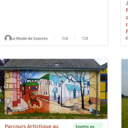
Le Moulin de Souvres
0
0
Parcours Artistique au
Soumis au