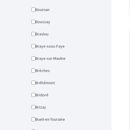
Bournan
Boussay
Braslou
Braye-sous-Faye
Braye-sur-Maulne
Brèches
Bréhémont
Bridoré
Brizay
Bueil-en-Touraine