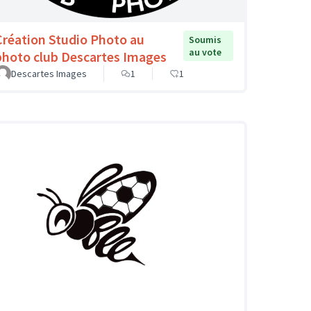
Création Studio Photo au
Soumis
au vote
photo club Descartes Images
Descartes Images
1
1