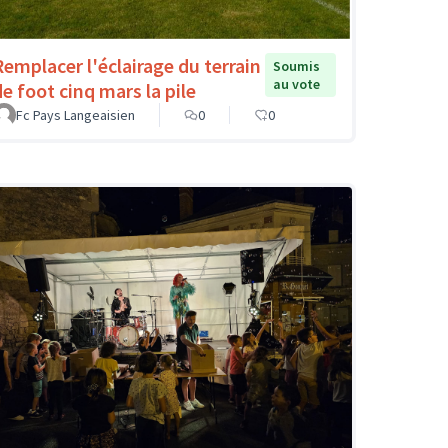
Remplacer l'éclairage du terrain
Soumis
au vote
de foot cinq mars la pile
Fc Pays Langeaisien
0
0