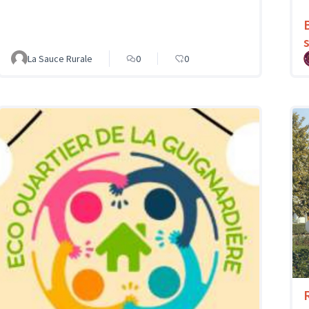
La Sauce Rurale
0
0