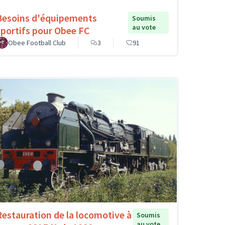
Besoins d'équipements
Soumis
au vote
sportifs pour Obee FC
Obee Football Club
3
91
Restauration de la locomotive à
Soumis
au vote