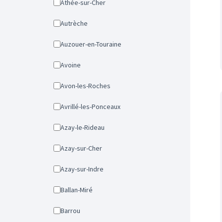
Athée-sur-Cher
Autrèche
Auzouer-en-Touraine
Avoine
Avon-les-Roches
Avrillé-les-Ponceaux
Azay-le-Rideau
Azay-sur-Cher
Azay-sur-Indre
Ballan-Miré
Barrou