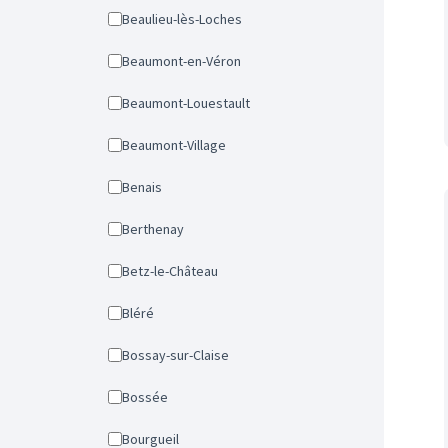
Beaulieu-lès-Loches
Beaumont-en-Véron
Beaumont-Louestault
Beaumont-Village
Benais
Berthenay
Betz-le-Château
Bléré
Bossay-sur-Claise
Bossée
Bourgueil