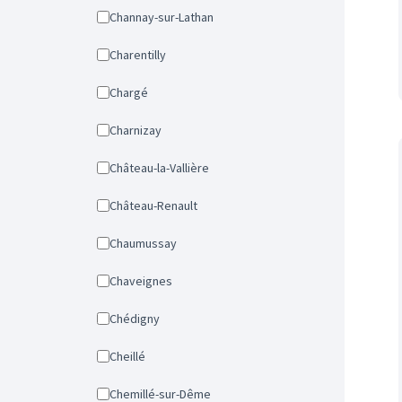
Channay-sur-Lathan
Charentilly
Chargé
Charnizay
Château-la-Vallière
Château-Renault
Chaumussay
Chaveignes
Chédigny
Cheillé
Chemillé-sur-Dême