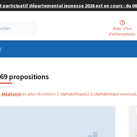
 participatif départemental jeunesse 2026 est en cours : du 06 
Aide - Plus
d'informations
nu utilisateur
/
69 propositions
Aléatoire
Les plus récentes
A-Z (alphabétique)
Z-A (alphabétique inverse)