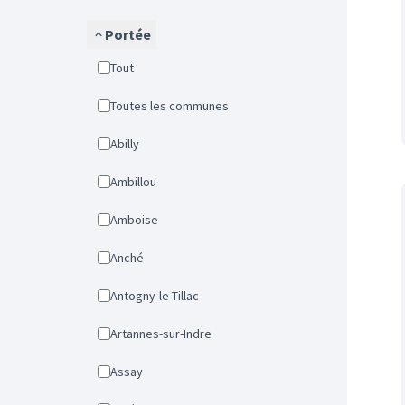
Portée
Tout
Toutes les communes
Abilly
Ambillou
Amboise
Anché
Antogny-le-Tillac
Artannes-sur-Indre
Assay