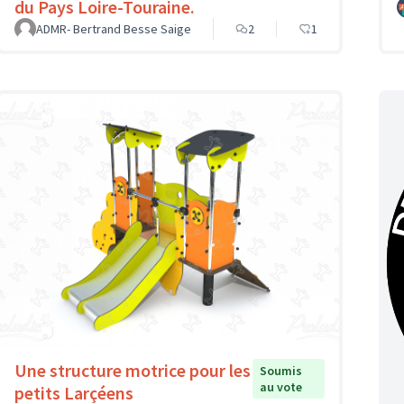
du Pays Loire-Touraine.
ADMR- Bertrand Besse Saige
2
1
Une structure motrice pour les
Soumis
au vote
petits Larçéens