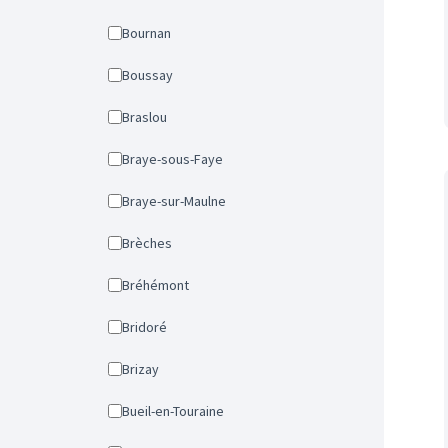
Bournan
Boussay
Braslou
Braye-sous-Faye
Braye-sur-Maulne
Brèches
Bréhémont
Bridoré
Brizay
Bueil-en-Touraine