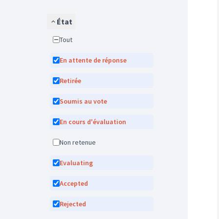
État
Tout
En attente de réponse
Retirée
Soumis au vote
En cours d'évaluation
Non retenue
Evaluating
Accepted
Rejected