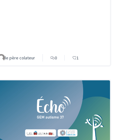
le père colateur
0
1