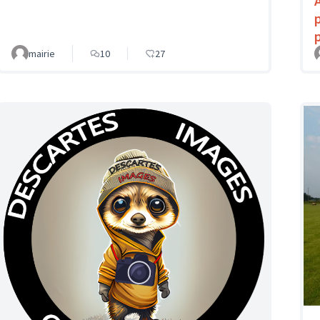
mairie
10
27