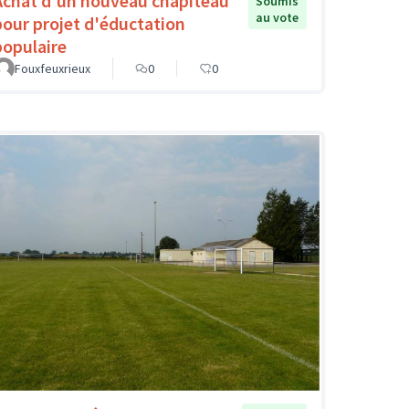
Achat d'un nouveau chapiteau
Soumis
au vote
pour projet d'éductation
populaire
Fouxfeuxrieux
0
0