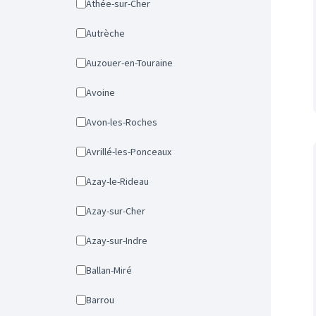
Athée-sur-Cher
Autrèche
Auzouer-en-Touraine
Avoine
Avon-les-Roches
Avrillé-les-Ponceaux
Azay-le-Rideau
Azay-sur-Cher
Azay-sur-Indre
Ballan-Miré
Barrou