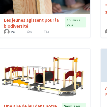
Les jeunes agissent pour la
Soumis au
vote
biodiversité
LPO
0
3
Une aire de jeu dans notre
Soumis au