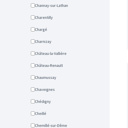
Channay-sur-Lathan
Charentilly
Chargé
Charnizay
Château-la-Vallière
Château-Renault
Chaumussay
Chaveignes
Chédigny
Cheillé
Chemillé-sur-Dême