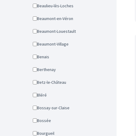
Beaulieu-lès-Loches
Beaumont-en-Véron
Beaumont-Louestault
Beaumont-Village
Benais
Berthenay
Betz-le-Château
Bléré
Bossay-sur-Claise
Bossée
Bourgueil