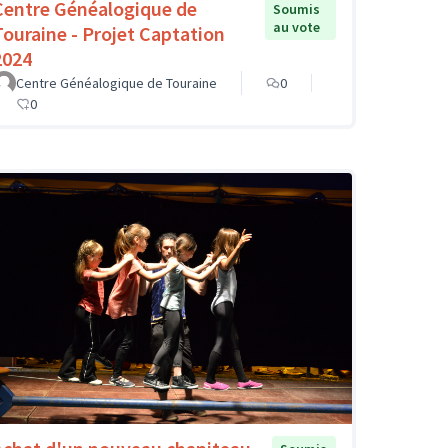
Centre Généalogique de
Soumis
au vote
Touraine - Projet Captation
2024
Centre Généalogique de Touraine
0
0