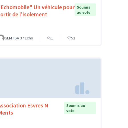
"Echomobile" Un véhicule pour
Soumis
au vote
sortir de l'isolement
GEM TSA 37 Echo
1
52
Association Esvres N
Soumis au
vote
Ments