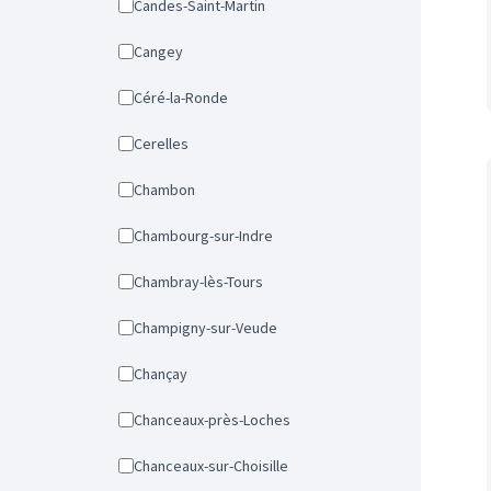
Candes-Saint-Martin
Cangey
Céré-la-Ronde
Cerelles
Chambon
Chambourg-sur-Indre
Chambray-lès-Tours
Champigny-sur-Veude
Chançay
Chanceaux-près-Loches
Chanceaux-sur-Choisille