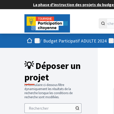
La phase d'instruction des projets du budget
Accueil
Menu principal
Me
/
Budget Participatif ADULTE 2024
💡 Déposer un
projet
Le formulaire ci-dessous filtre
dynamiquement les résultats de la
recherche lorsque les conditions de
recherche sont modifiées.