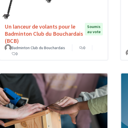
Un lanceur de volants pour le
Soumis
au vote
Badminton Club du Bouchardais
(BCB)
Badminton Club du Bouchardais
0
0