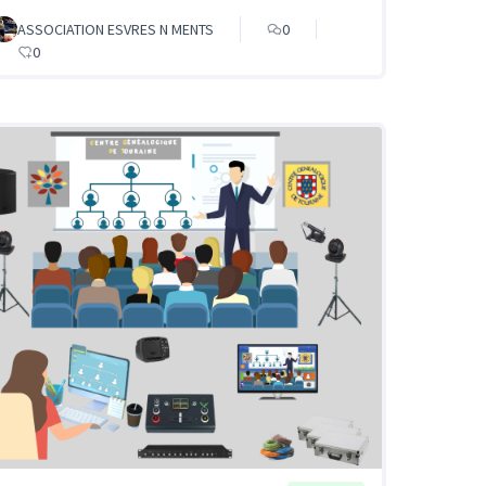
ASSOCIATION ESVRES N MENTS
0
0