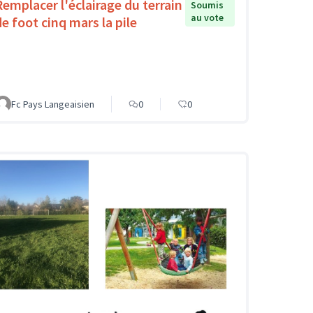
Remplacer l'éclairage du terrain
Soumis
au vote
de foot cinq mars la pile
Fc Pays Langeaisien
0
0