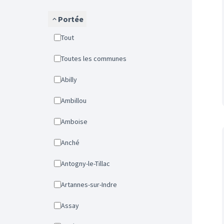
Portée
Tout
Toutes les communes
Abilly
Ambillou
Amboise
Anché
Antogny-le-Tillac
Artannes-sur-Indre
Assay