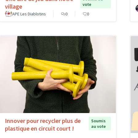
vote
village
APE Les Diablotins
0
0
Innover pour recycler plus de
Soumis
au vote
plastique en circuit court !