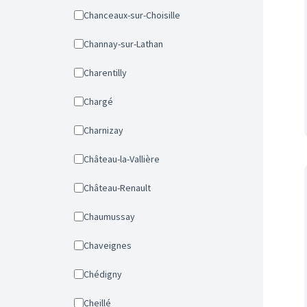
Chanceaux-sur-Choisille
Channay-sur-Lathan
Charentilly
Chargé
Charnizay
Château-la-Vallière
Château-Renault
Chaumussay
Chaveignes
Chédigny
Cheillé