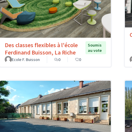
Des classes flexibles à l'école
Soumis
au vote
Ferdinand Buisson, La Riche
Ecole F. Buisson
0
0