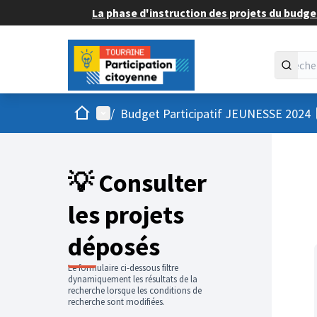
La phase d'instruction des projets du budget
Accueil
Menu principal
/
Budget Participatif JEUNESSE 2024
💡 Consulter
les projets
déposés
Le formulaire ci-dessous filtre
dynamiquement les résultats de la
recherche lorsque les conditions de
recherche sont modifiées.