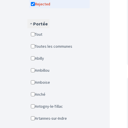
Rejected
Portée
Tout
Toutes les communes
Abilly
Ambillou
Amboise
Anché
Antogny-le-Tillac
Artannes-sur-Indre