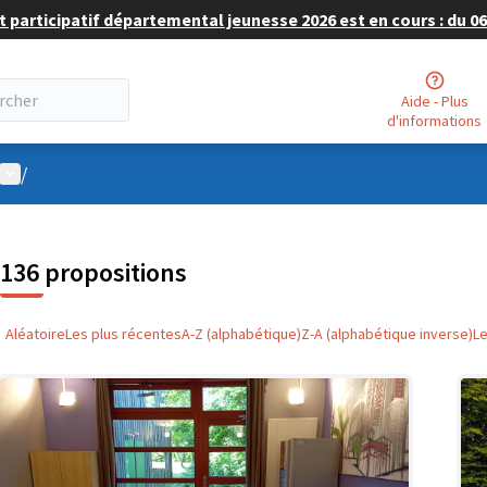
 participatif départemental jeunesse 2026 est en cours : du 06 
Aide - Plus
d'informations
Menu utilisateur
/
136 propositions
Aléatoire
Les plus récentes
A-Z (alphabétique)
Z-A (alphabétique inverse)
L