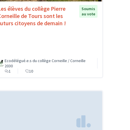
Les élèves du collège Pierre
Soumis
au vote
Corneille de Tours sont les
futurs citoyens de demain !
Ecodélégué.e.s du collège Corneille / Corneille
2030
1
10