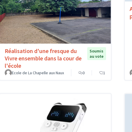
Réalisation d'une fresque du
Soumis
au vote
Vivre ensemble dans la cour de
l'école
Ecole de La Chapelle aux Naux
0
1