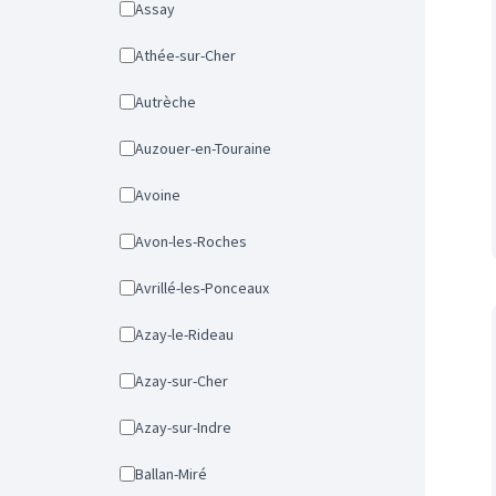
Assay
Athée-sur-Cher
Autrèche
Auzouer-en-Touraine
Avoine
Avon-les-Roches
Avrillé-les-Ponceaux
Azay-le-Rideau
Azay-sur-Cher
Azay-sur-Indre
Ballan-Miré