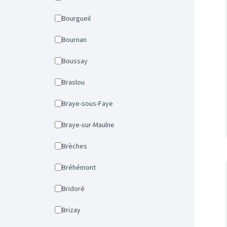
Bourgueil
Bournan
Boussay
Braslou
Braye-sous-Faye
Braye-sur-Maulne
Brèches
Bréhémont
Bridoré
Brizay