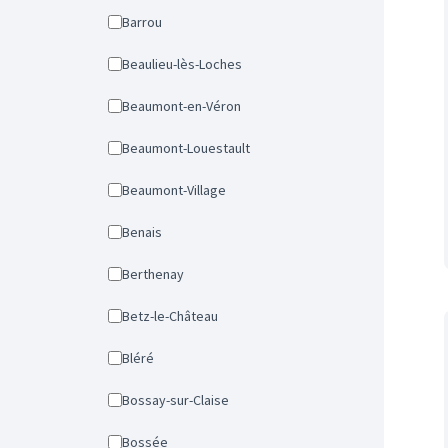
Barrou
Beaulieu-lès-Loches
Beaumont-en-Véron
Beaumont-Louestault
Beaumont-Village
Benais
Berthenay
Betz-le-Château
Bléré
Bossay-sur-Claise
Bossée