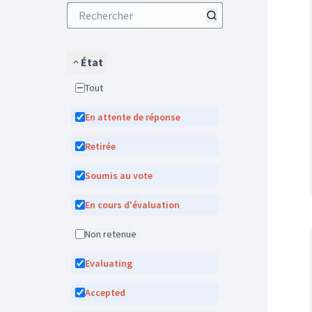
État
Tout
En attente de réponse
Retirée
Soumis au vote
En cours d'évaluation
Non retenue
Evaluating
Accepted