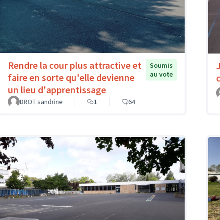
Rendre la cour plus attractive et
Soumis
au vote
faire en sorte qu'elle devienne
un lieu d'apprentissage
DROT sandrine
1
64