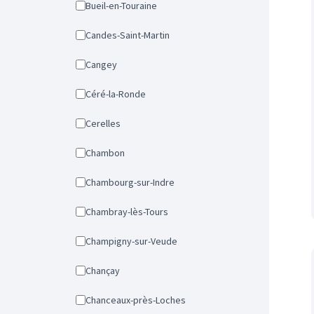
Bueil-en-Touraine
Candes-Saint-Martin
Cangey
Céré-la-Ronde
Cerelles
Chambon
Chambourg-sur-Indre
Chambray-lès-Tours
Champigny-sur-Veude
Chançay
Chanceaux-près-Loches