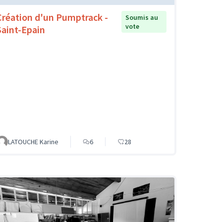
Création d'un Pumptrack -
Soumis au
vote
Saint-Epain
LATOUCHE Karine
6
28