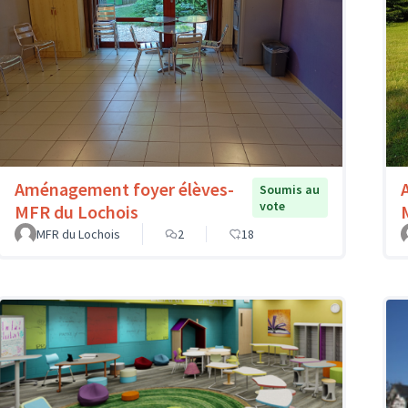
Aménagement foyer élèves-
Soumis au
vote
MFR du Lochois
MFR du Lochois
2
18