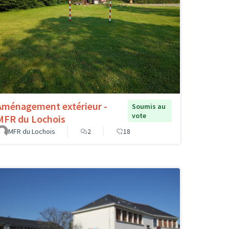
Aménagement extérieur -
Soumis au
vote
MFR du Lochois
MFR du Lochois
2
18