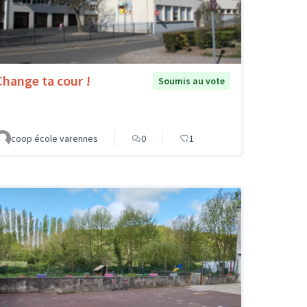
Change ta cour !
Soumis au vote
coop école varennes
0
1