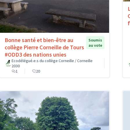
Bonne santé et bien-être au
Soumis
au vote
collège Pierre Corneille de Tours
#ODD3 des nations unies
Ecodélégué.e.s du collège Corneille / Corneille
2030
1
20