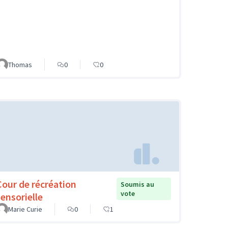
Thomas
0
0
Cour de récréation
Soumis au
vote
sensorielle
Marie Curie
0
1