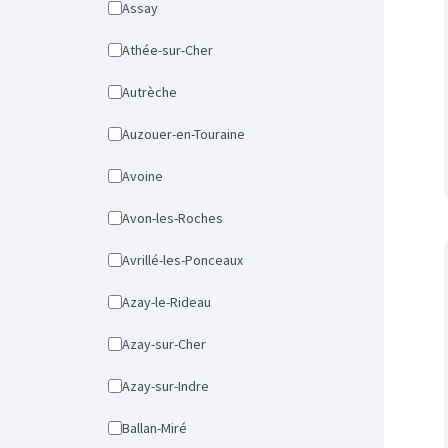
Assay
Athée-sur-Cher
Autrèche
Auzouer-en-Touraine
Avoine
Avon-les-Roches
Avrillé-les-Ponceaux
Azay-le-Rideau
Azay-sur-Cher
Azay-sur-Indre
Ballan-Miré