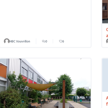
HBC Vouvrillon
0
6
f