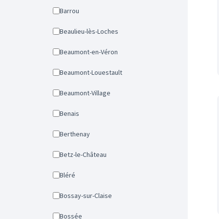
Barrou
Beaulieu-lès-Loches
Beaumont-en-Véron
Beaumont-Louestault
Beaumont-Village
Benais
Berthenay
Betz-le-Château
Bléré
Bossay-sur-Claise
Bossée