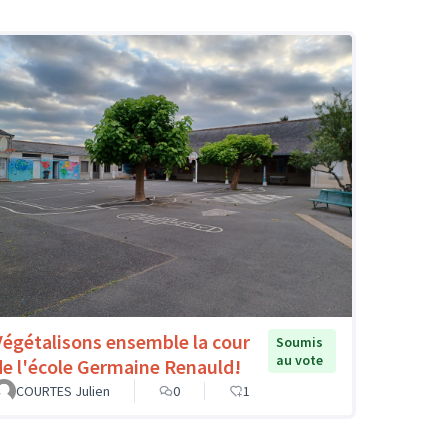
Végétalisons ensemble la cour
Soumis
au vote
de l'école Germaine Renauld!
COURTES Julien
0
1