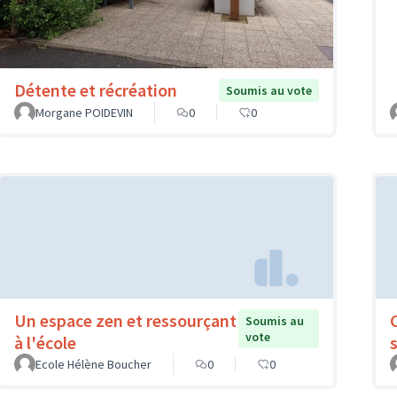
Détente et récréation
Soumis au vote
Morgane POIDEVIN
0
0
Un espace zen et ressourçant
Soumis au
vote
à l'école
Ecole Hélène Boucher
0
0