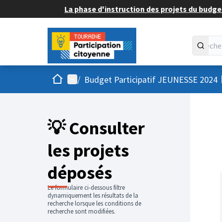
La phase d'instruction des projets du budget
Accueil
Menu principal
/
Budget Participatif JEUNESSE 2024
💡 Consulter
les projets
déposés
Le formulaire ci-dessous filtre
dynamiquement les résultats de la
recherche lorsque les conditions de
recherche sont modifiées.