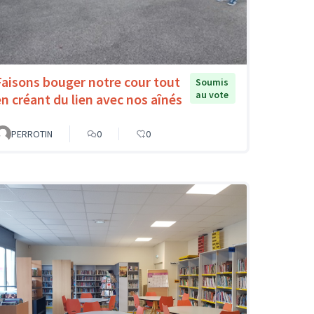
Faisons bouger notre cour tout
Soumis
au vote
en créant du lien avec nos aînés
PERROTIN
0
0