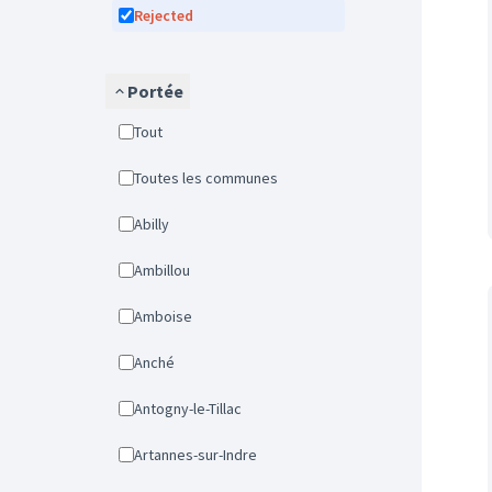
Rejected
Portée
Tout
Toutes les communes
Abilly
Ambillou
Amboise
Anché
Antogny-le-Tillac
Artannes-sur-Indre