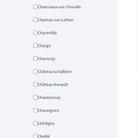
Chanceaux-sur-Choisille
Channay-sur-Lathan
Charentilly
Chargé
Charnizay
Château-la-Vallière
Château-Renault
Chaumussay
Chaveignes
Chédigny
Cheillé