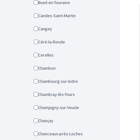
Bueil-en-Touraine
Candes-Saint-Martin
Cangey
Céré-la-Ronde
Cerelles
Chambon
Chambourg-sur-Indre
Chambray-lès-Tours
Champigny-sur-Veude
Chançay
Chanceaux-près-Loches