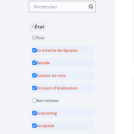
État
Tout
En attente de réponse
Retirée
Soumis au vote
En cours d'évaluation
Non retenue
Evaluating
Accepted