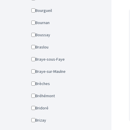
Bourgueil
Bournan
Boussay
Braslou
Braye-sous-Faye
Braye-sur-Maulne
Brèches
Bréhémont
Bridoré
Brizay