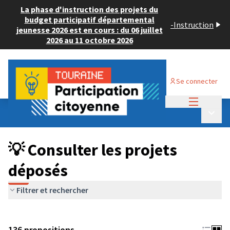
La phase d'instruction des projets du
budget participatif départemental
-
Instruction
jeunesse 2026 est en cours : du 06 juillet
2026 au 11 octobre 2026
Se connecter
Menu princi
Budget Participatif JEUNESSE 2024
/
Menu p
💡 Consulter les projets déposés
💡 Consulter les projets
déposés
Filtrer et rechercher
136 propositions