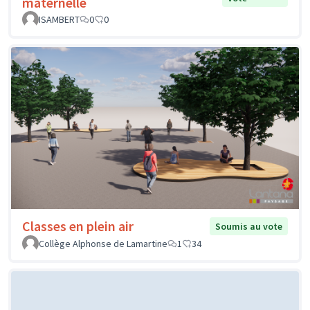
maternelle
ISAMBERT
0
0
Classes en plein air
Soumis au vote
Collège Alphonse de Lamartine
1
34