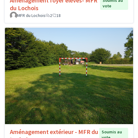
Aménagement foyer élèves- MFR
Soumis au
vote
du Lochois
MFR du Lochois
2
18
Aménagement extérieur - MFR du
Soumis au
vote