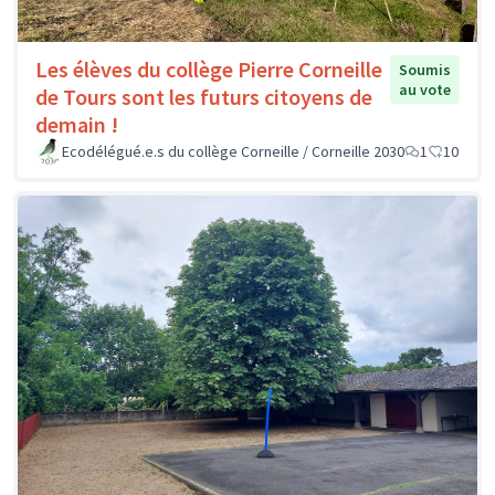
Les élèves du collège Pierre Corneille
Soumis
au vote
de Tours sont les futurs citoyens de
demain !
Ecodélégué.e.s du collège Corneille / Corneille 2030
1
10