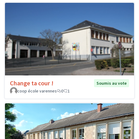
Change ta cour !
Soumis au vote
coop école varennes
0
1