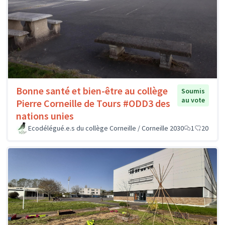
Bonne santé et bien-être au collège
Soumis
au vote
Pierre Corneille de Tours #ODD3 des
nations unies
Ecodélégué.e.s du collège Corneille / Corneille 2030
1
20