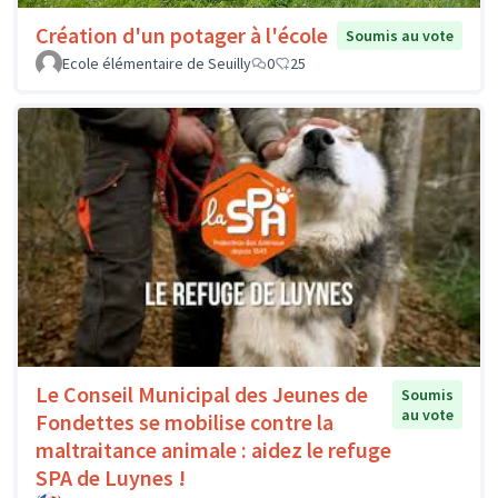
Création d'un potager à l'école
Soumis au vote
Ecole élémentaire de Seuilly
0
25
Le Conseil Municipal des Jeunes de
Soumis
au vote
Fondettes se mobilise contre la
maltraitance animale : aidez le refuge
SPA de Luynes !