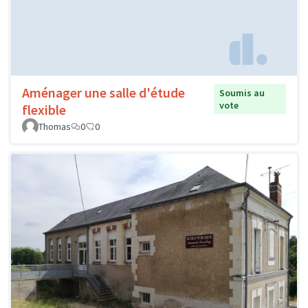
Aménager une salle d'étude
Soumis au
vote
flexible
Thomas
0
0