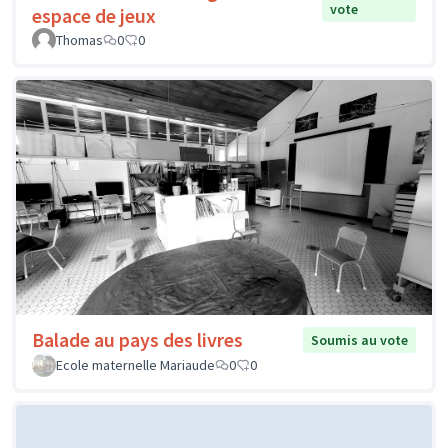
vote
espace de jeux
Thomas
0
0
Balade au pays des livres
Soumis au vote
Ecole maternelle Mariaude
0
0