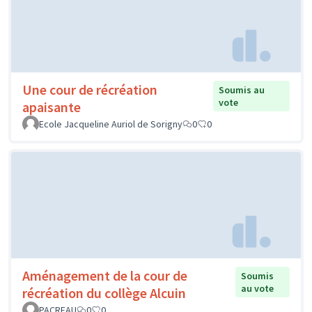
Une cour de récréation
Soumis au
vote
apaisante
Ecole Jacqueline Auriol de Sorigny
0
0
Aménagement de la cour de
Soumis
au vote
récréation du collège Alcuin
PACREAU
0
0