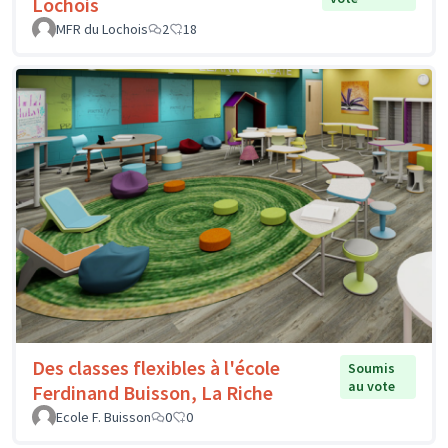
Lochois
MFR du Lochois
2
18
Des classes flexibles à l'école
Soumis
au vote
Ferdinand Buisson, La Riche
Ecole F. Buisson
0
0