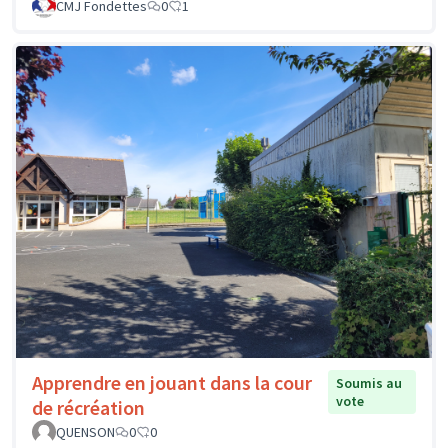
CMJ Fondettes
0
1
Apprendre en jouant dans la cour
Soumis au
vote
de récréation
QUENSON
0
0