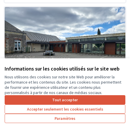
Informations sur les cookies utilisés sur le site web
Nous utilisons des cookies sur notre site Web pour améliorer la
performance et les contenus du site. Les cookies nous permettent
de fournir une expérience utilisateur et un contenu plus
personnalisés à partir de nos canaux de médias sociaux.
Tout accepter
Création d'espaces ombragés et
Soumis
Accepter seulement les cookies essentiels
au vote
zones de jeux détentes dans la cour
de l'école
Paramètres
Ecole primaire du Kiosque
0
26