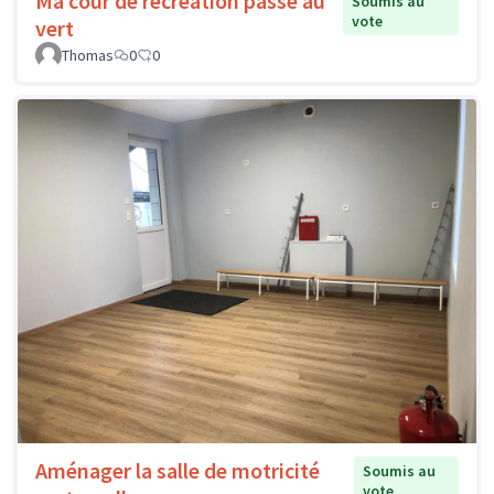
Ma cour de récréation passe au
Soumis au
vote
vert
Thomas
0
0
Aménager la salle de motricité
Soumis au
vote