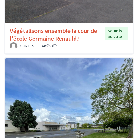
Végétalisons ensemble la cour de
Soumis
au vote
l'école Germaine Renauld!
COURTES Julien
0
1