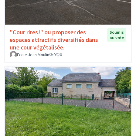
"Cour rires!" ou proposer des
Soumis
au vote
espaces attractifs diversifiés dans
une cour végétalisée.
Ecole Jean Moulin
0
0