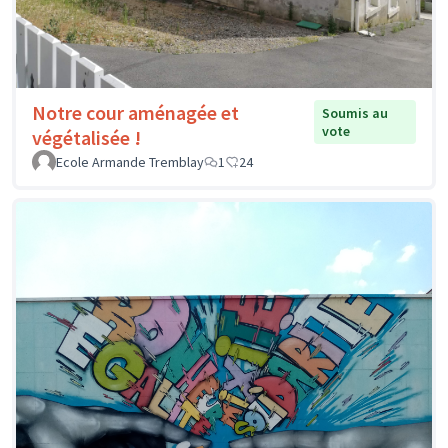
Notre cour aménagée et
Soumis au
vote
végétalisée !
Ecole Armande Tremblay
1
24