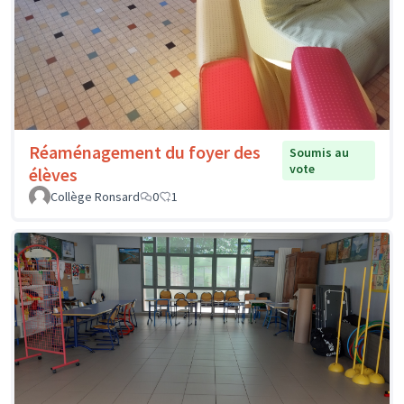
Réaménagement du foyer des
Soumis au
vote
élèves
Collège Ronsard
0
1