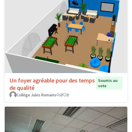
Un foyer agréable pour des temps
Soumis au
vote
de qualité
Collège Jules Romains
0
0