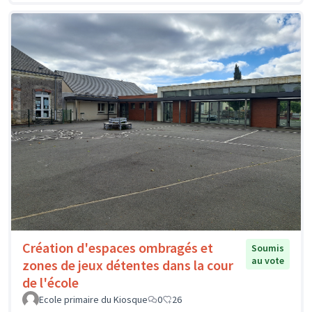
Création d'espaces ombragés et
Soumis
au vote
zones de jeux détentes dans la cour
de l'école
Ecole primaire du Kiosque
0
26