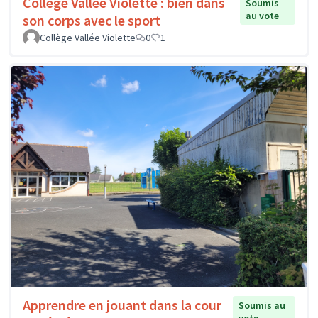
Collège Vallée Violette : bien dans
Soumis
au vote
son corps avec le sport
Collège Vallée Violette
0
1
Apprendre en jouant dans la cour
Soumis au
vote