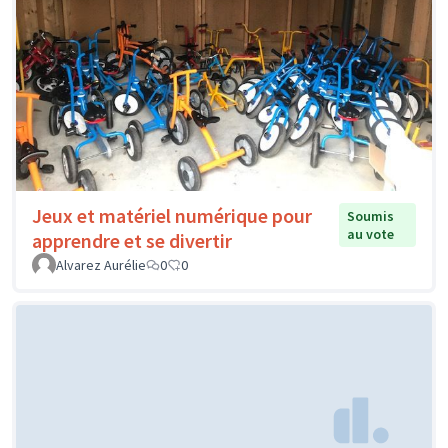
Jeux et matériel numérique pour
Soumis
au vote
apprendre et se divertir
Alvarez Aurélie
0
0