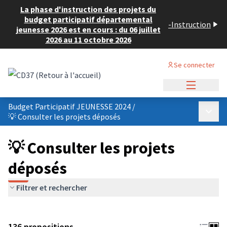
La phase d'instruction des projets du
budget participatif départemental
-
Instruction
jeunesse 2026 est en cours : du 06 juillet
2026 au 11 octobre 2026
Se connecter
Menu princi
Budget Participatif JEUNESSE 2024
/
Menu p
💡 Consulter les projets déposés
💡 Consulter les projets
déposés
Filtrer et rechercher
136 propositions