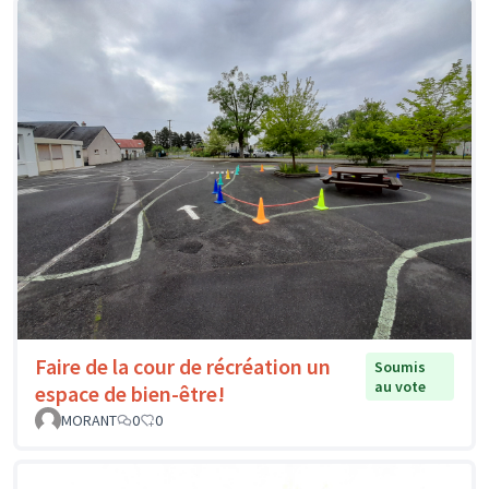
Faire de la cour de récréation un
Soumis
au vote
espace de bien-être!
MORANT
0
0