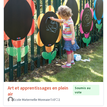
Art et apprentissages en plein
Soumis au
vote
air
Ecole Maternelle Monnaie
0
2