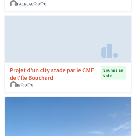
PACREAU
0
0
Projet d'un city stade par le CME
Soumis au
vote
de l'Île Bouchard
IB
0
0