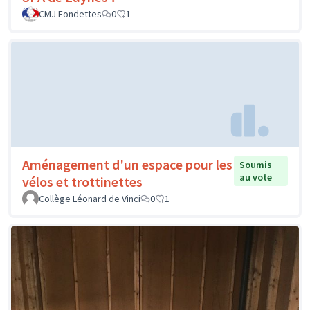
CMJ Fondettes
0
1
Aménagement d'un espace pour les
Soumis
au vote
vélos et trottinettes
Collège Léonard de Vinci
0
1