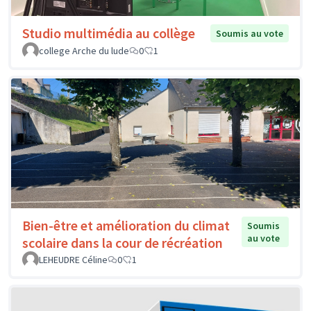
Studio multimédia au collège
Soumis au vote
college Arche du lude
0
1
Bien-être et amélioration du climat
Soumis
au vote
scolaire dans la cour de récréation
LEHEUDRE Céline
0
1