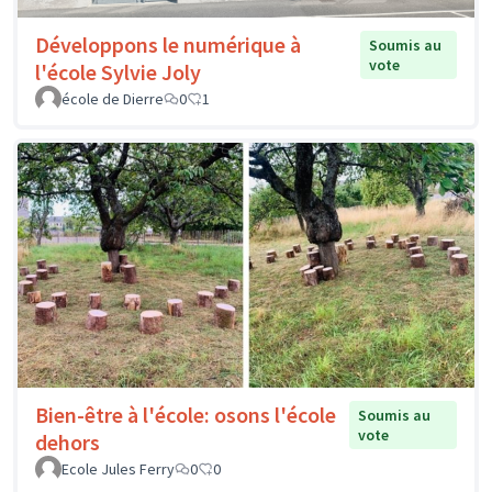
Développons le numérique à
Soumis au
vote
l'école Sylvie Joly
école de Dierre
0
1
Bien-être à l'école: osons l'école
Soumis au
vote
dehors
Ecole Jules Ferry
0
0