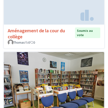
Aménagement de la cour du
Soumis au
vote
collège
Thomas
0
0