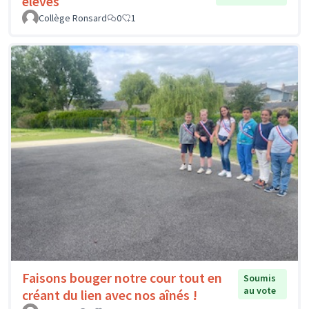
élèves
Collège Ronsard
0
1
Faisons bouger notre cour tout en
Soumis
au vote
créant du lien avec nos aînés !