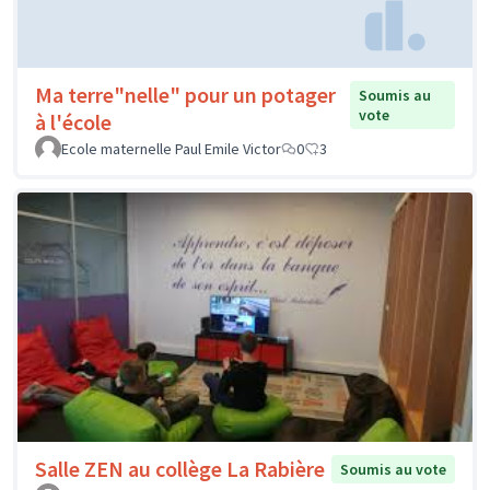
Ma terre"nelle" pour un potager
Soumis au
vote
à l'école
Ecole maternelle Paul Emile Victor
0
3
Salle ZEN au collège La Rabière
Soumis au vote