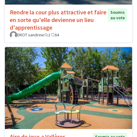
Rendre la cour plus attractive et faire
Soumis
au vote
en sorte qu'elle devienne un lieu
d'apprentissage
DROT sandrine
1
64
Aire de jeux a Vallères
Soumis au vote