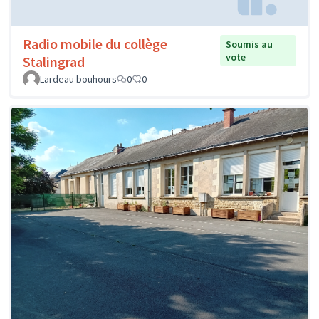
Radio mobile du collège
Soumis au
vote
Stalingrad
Lardeau bouhours
0
0