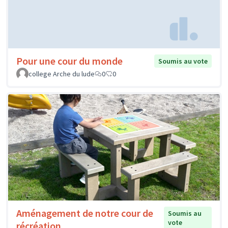
Pour une cour du monde
Soumis au vote
college Arche du lude
0
0
Aménagement de notre cour de
Soumis au
vote
récréation