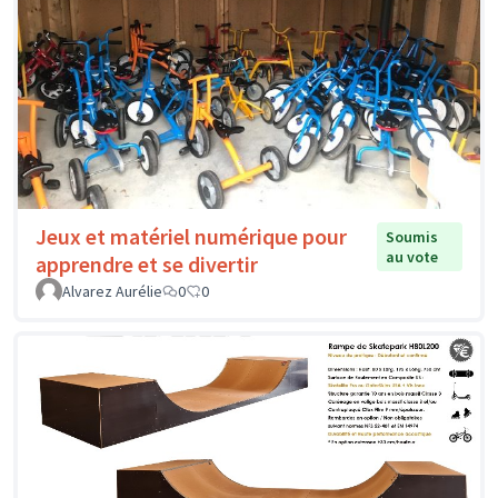
Jeux et matériel numérique pour
Soumis
au vote
apprendre et se divertir
Alvarez Aurélie
0
0