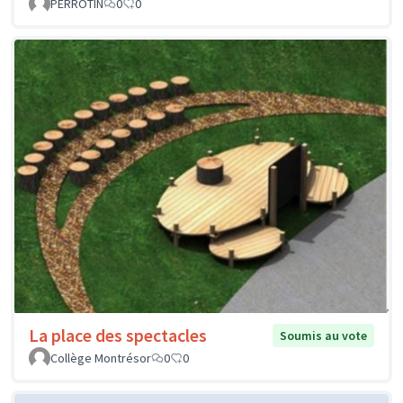
PERROTIN
0
0
La place des spectacles
Soumis au vote
Collège Montrésor
0
0