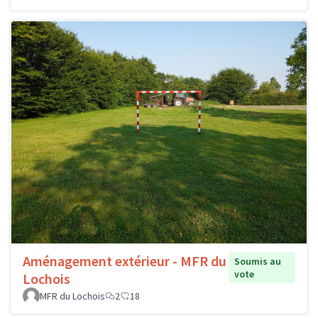
Aménagement extérieur - MFR du
Soumis au
vote
Lochois
MFR du Lochois
2
18