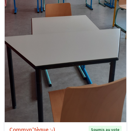
Commyn'tèque :-)
Soumis au vote