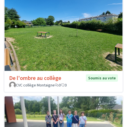
De l'ombre au collège
Soumis au vote
CVC collège Montaigne
0
0