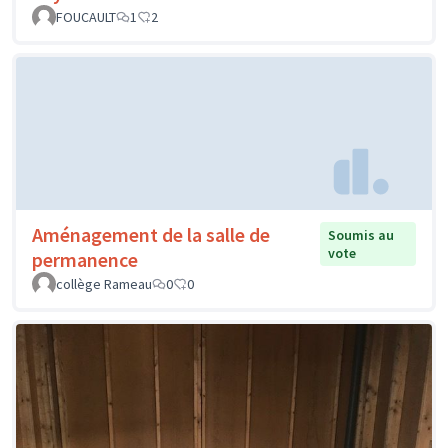
FOUCAULT
1
2
Aménagement de la salle de
Soumis au
vote
permanence
collège Rameau
0
0