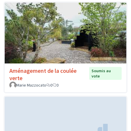
Aménagement de la coulée
Soumis au
vote
verte
Marie Mazzocato
0
0