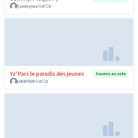
Commynes
0
0
Yz'Parc le paradis des jeunes
Soumis au vote
LHERITIER
0
0