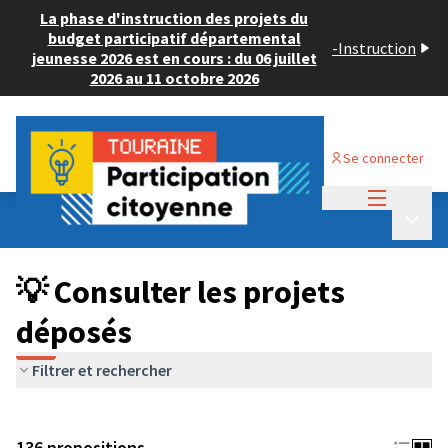
La phase d'instruction des projets du
budget participatif départemental
-
Instruction
jeunesse 2026 est en cours : du 06 juillet
2026 au 11 octobre 2026
Se connecter
Menu princi
Budget Participatif JEUNESSE 2024
/
Menu p
💡 Consulter les projets déposés
💡 Consulter les projets
déposés
Filtrer et rechercher
136 propositions