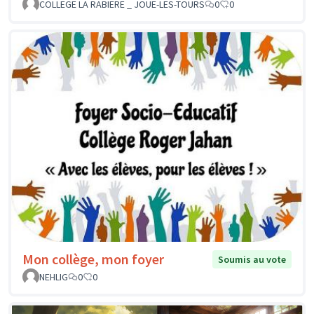
COLLEGE LA RABIERE _ JOUE-LES-TOURS
0
0
Mon collège, mon foyer
Soumis au vote
NEHLIG
0
0