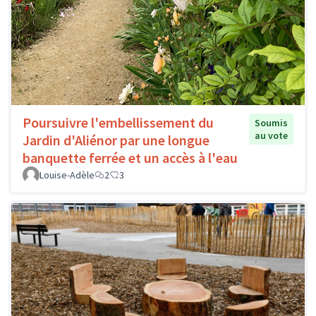
Poursuivre l'embellissement du
Soumis
au vote
Jardin d'Aliénor par une longue
banquette ferrée et un accès à l'eau
Louise-Adèle
2
3