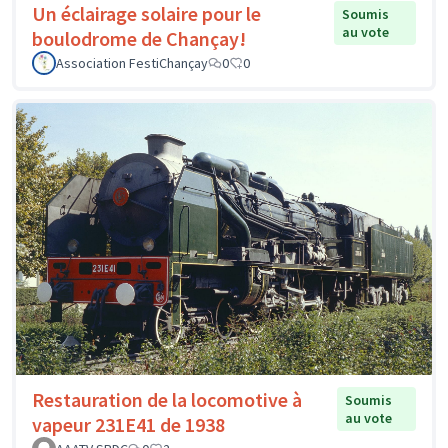
Un éclairage solaire pour le
Soumis
au vote
boulodrome de Chançay!
Association FestiChançay
0
0
Restauration de la locomotive à
Soumis
au vote
vapeur 231E41 de 1938