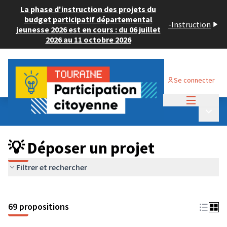
La phase d'instruction des projets du
budget participatif départemental
-
Instruction
jeunesse 2026 est en cours : du 06 juillet
2026 au 11 octobre 2026
Se connecter
Menu princi
Budget Participatif ADULTE 2024
/
Menu p
💡 Déposer un projet
💡 Déposer un projet
Filtrer et rechercher
69 propositions