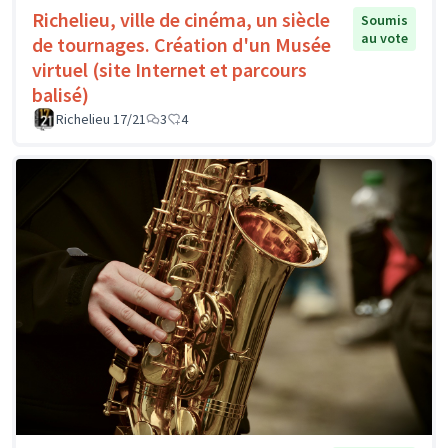
Richelieu, ville de cinéma, un siècle
Soumis
au vote
de tournages. Création d'un Musée
virtuel (site Internet et parcours
balisé)
Richelieu 17/21
3
4