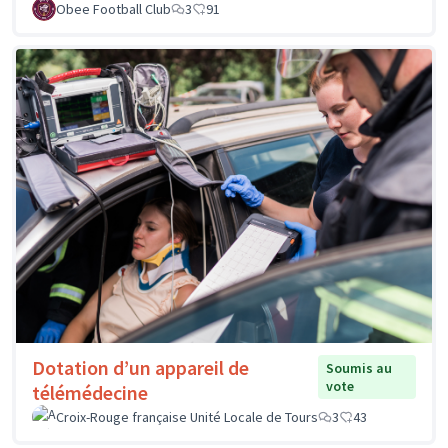
Obee Football Club
3
91
Dotation d’un appareil de
Soumis au
vote
télémédecine
Croix-Rouge française Unité Locale de Tours
3
43