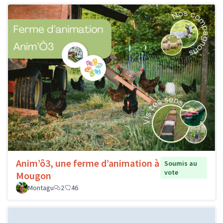
Anim’ô3, une ferme d’animation à
Soumis au
vote
Mougon
Montagu
2
46