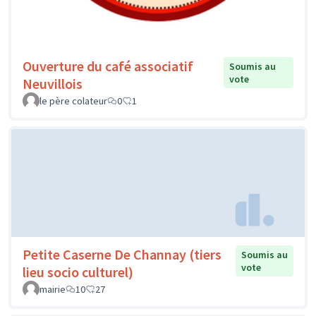
Ouverture du café associatif
Soumis au
vote
Neuvillois
le père colateur
0
1
Petite Caserne De Channay (tiers
Soumis au
vote
lieu socio culturel)
mairie
10
27