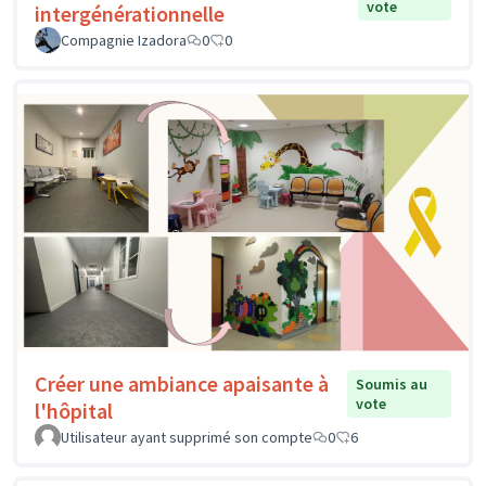
vote
intergénérationnelle
Compagnie Izadora
0
0
Créer une ambiance apaisante à
Soumis au
vote
l'hôpital
Utilisateur ayant supprimé son compte
0
6