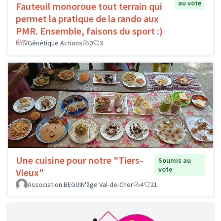
au vote
Fauteuil monoroue tout terrain qui
permet la pratique de la rando aux
PMR. Ensemble, faisons du sport :)
Génétique Actions
0
3
Une cuisine pour notre "Tiers-
Soumis au
vote
Vieux"
Association BEGUIN'âge Val-de-Cher
4
21