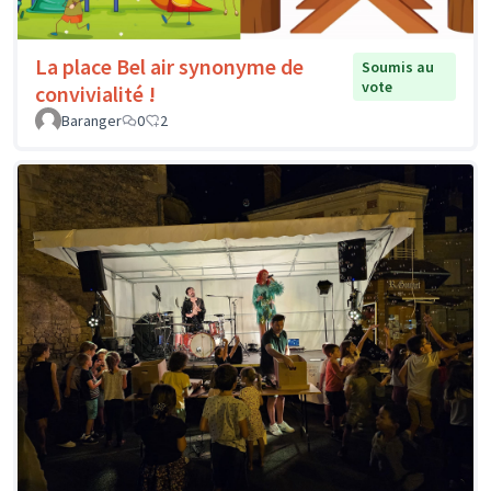
La place Bel air synonyme de
Soumis au
vote
convivialité !
Baranger
0
2