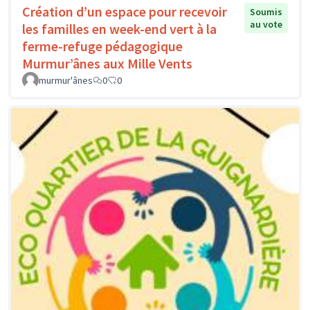
Création d’un espace pour recevoir
Soumis
au vote
les familles en week-end vert à la
ferme-refuge pédagogique
Murmur’ânes aux Mille Vents
murmur'ânes
0
0