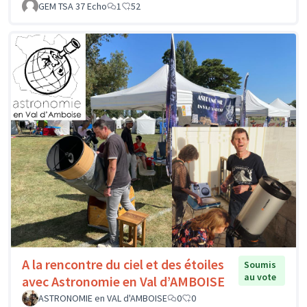
GEM TSA 37 Echo
1
52
A la rencontre du ciel et des étoiles
Soumis
au vote
avec Astronomie en Val d’AMBOISE
ASTRONOMIE en VAL d'AMBOISE
0
0