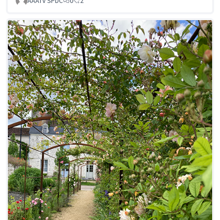
AAATV SPDC
0
2