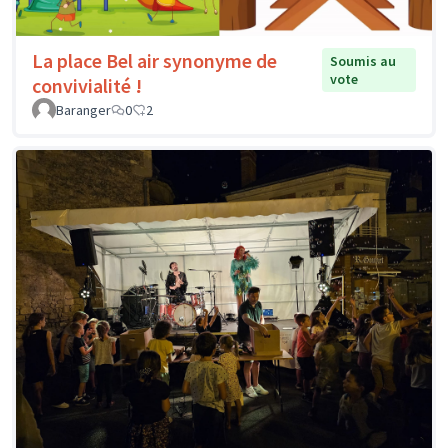
La place Bel air synonyme de
Soumis au
vote
convivialité !
Baranger
0
2