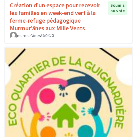
Création d’un espace pour recevoir
Soumis
au vote
les familles en week-end vert à la
ferme-refuge pédagogique
Murmur’ânes aux Mille Vents
murmur'ânes
0
0