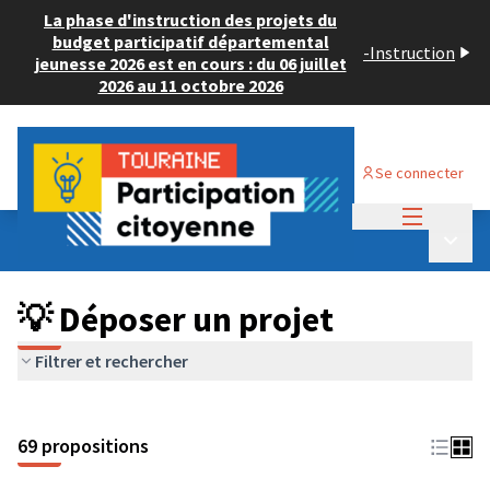
La phase d'instruction des projets du
budget participatif départemental
-
Instruction
jeunesse 2026 est en cours : du 06 juillet
2026 au 11 octobre 2026
Se connecter
Menu princi
Budget Participatif ADULTE 2024
/
Menu p
💡 Déposer un projet
💡 Déposer un projet
Filtrer et rechercher
69 propositions