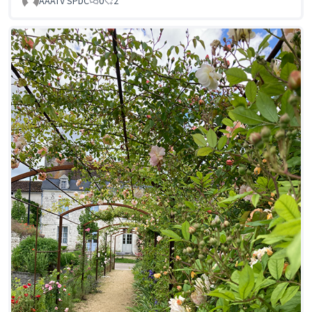
AAATV SPDC
0
2