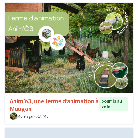
Anim’ô3, une ferme d’animation à
Soumis au
vote
Mougon
Montagu
2
46