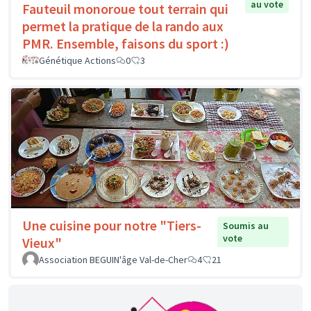
au vote
Fauteuil monoroue tout terrain qui
permet la pratique de la rando aux
PMR. Ensemble, faisons du sport :)
Génétique Actions
0
3
Une cuisine pour notre "Tiers-
Soumis au
vote
Vieux"
Association BEGUIN'âge Val-de-Cher
4
21