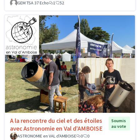
GEM TSA 37 Echo
1
52
A la rencontre du ciel et des étoiles
Soumis
au vote
avec Astronomie en Val d’AMBOISE
ASTRONOMIE en VAL d'AMBOISE
0
0