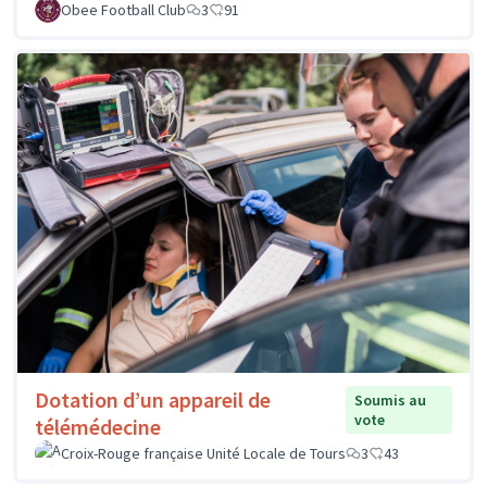
Obee Football Club
3
91
Dotation d’un appareil de
Soumis au
vote
télémédecine
Croix-Rouge française Unité Locale de Tours
3
43