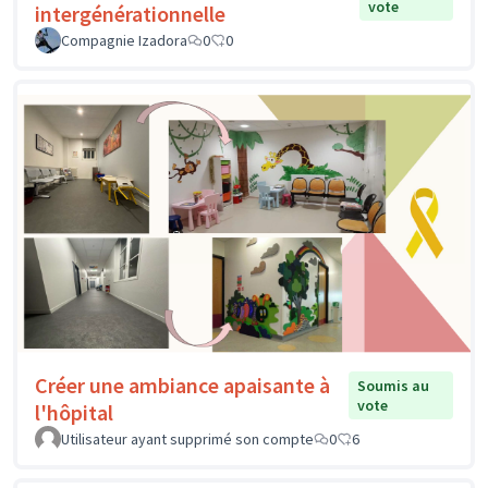
vote
intergénérationnelle
Compagnie Izadora
0
0
Créer une ambiance apaisante à
Soumis au
vote
l'hôpital
Utilisateur ayant supprimé son compte
0
6