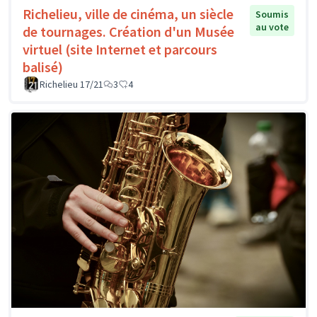
Richelieu, ville de cinéma, un siècle
Soumis
au vote
de tournages. Création d'un Musée
virtuel (site Internet et parcours
balisé)
Richelieu 17/21
3
4