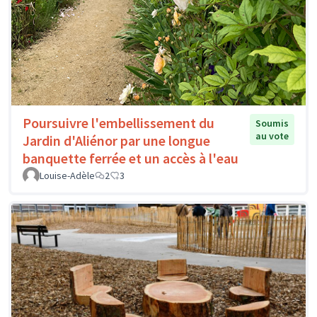
Poursuivre l'embellissement du
Soumis
au vote
Jardin d'Aliénor par une longue
banquette ferrée et un accès à l'eau
Louise-Adèle
2
3