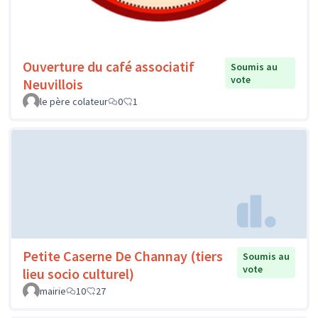
Ouverture du café associatif
Soumis au
vote
Neuvillois
le père colateur
0
1
Petite Caserne De Channay (tiers
Soumis au
vote
lieu socio culturel)
mairie
10
27