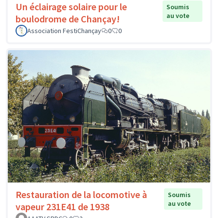
Un éclairage solaire pour le
Soumis
au vote
boulodrome de Chançay!
Association FestiChançay
0
0
Restauration de la locomotive à
Soumis
au vote
vapeur 231E41 de 1938