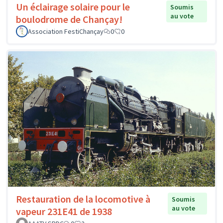
Un éclairage solaire pour le
Soumis
au vote
boulodrome de Chançay!
Association FestiChançay
0
0
Restauration de la locomotive à
Soumis
au vote
vapeur 231E41 de 1938