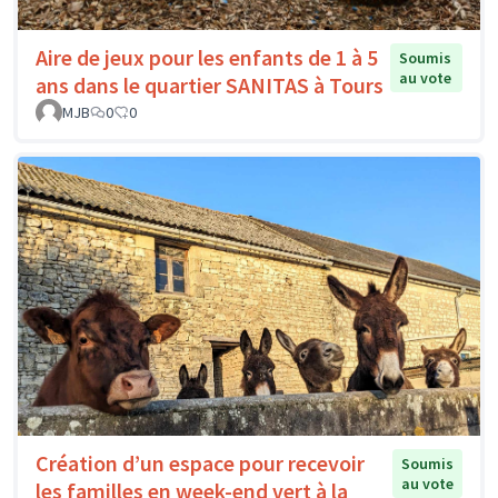
Aire de jeux pour les enfants de 1 à 5
Soumis
au vote
ans dans le quartier SANITAS à Tours
MJB
0
0
Création d’un espace pour recevoir
Soumis
au vote
les familles en week-end vert à la