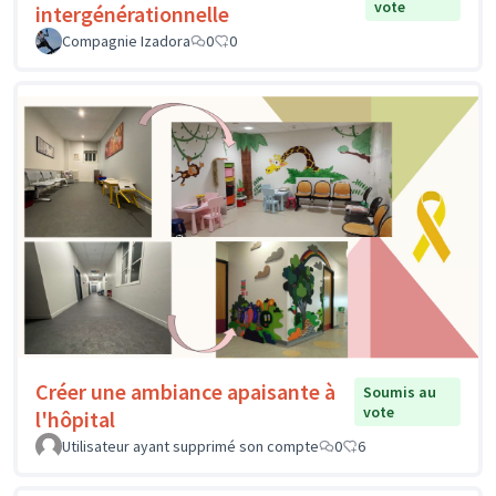
vote
intergénérationnelle
Compagnie Izadora
0
0
Créer une ambiance apaisante à
Soumis au
vote
l'hôpital
Utilisateur ayant supprimé son compte
0
6