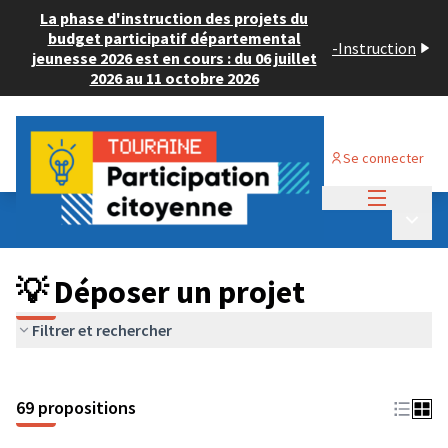
La phase d'instruction des projets du
budget participatif départemental
-
Instruction
jeunesse 2026 est en cours : du 06 juillet
2026 au 11 octobre 2026
Se connecter
Menu princi
Budget Participatif ADULTE 2024
/
Menu p
💡 Déposer un projet
💡 Déposer un projet
Filtrer et rechercher
69 propositions