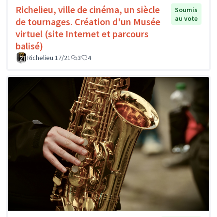
Richelieu, ville de cinéma, un siècle
Soumis
au vote
de tournages. Création d'un Musée
virtuel (site Internet et parcours
balisé)
Richelieu 17/21
3
4