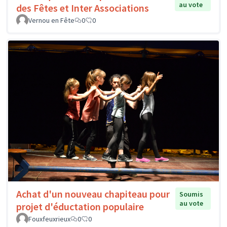
au vote
des Fêtes et Inter Associations
Vernou en Fête
0
0
Achat d'un nouveau chapiteau pour
Soumis
au vote
projet d'éductation populaire
Fouxfeuxrieux
0
0