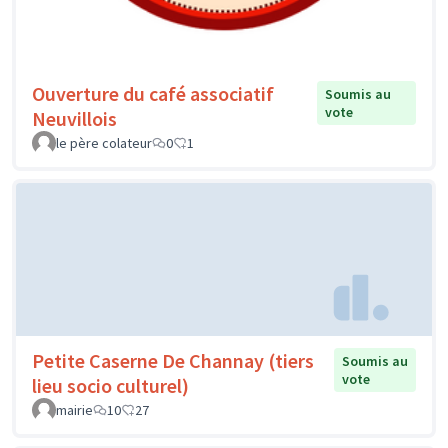
Ouverture du café associatif
Soumis au
vote
Neuvillois
le père colateur
0
1
Petite Caserne De Channay (tiers
Soumis au
vote
lieu socio culturel)
mairie
10
27