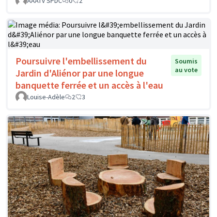
AAATV SPDC
0
2
Poursuivre l'embellissement du
Soumis
au vote
Jardin d'Aliénor par une longue
banquette ferrée et un accès à l'eau
Louise-Adèle
2
3