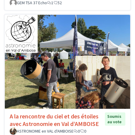
GEM TSA 37 Echo
1
52
A la rencontre du ciel et des étoiles
Soumis
au vote
avec Astronomie en Val d’AMBOISE
ASTRONOMIE en VAL d'AMBOISE
0
0