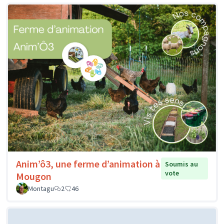
Anim’ô3, une ferme d’animation à
Soumis au
vote
Mougon
Montagu
2
46