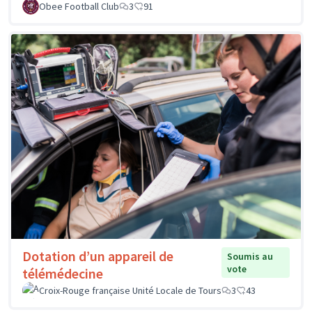
Obee Football Club
3
91
Dotation d’un appareil de
Soumis au
vote
télémédecine
Croix-Rouge française Unité Locale de Tours
3
43