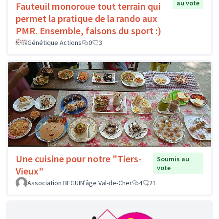
au vote
Fauteuil monoroue tout terrain qui
permet la pratique de la rando aux
PMR. Ensemble, faisons du sport :)
Génétique Actions
0
3
Une cuisine pour notre "Tiers-
Soumis au
vote
Vieux"
Association BEGUIN'âge Val-de-Cher
4
21