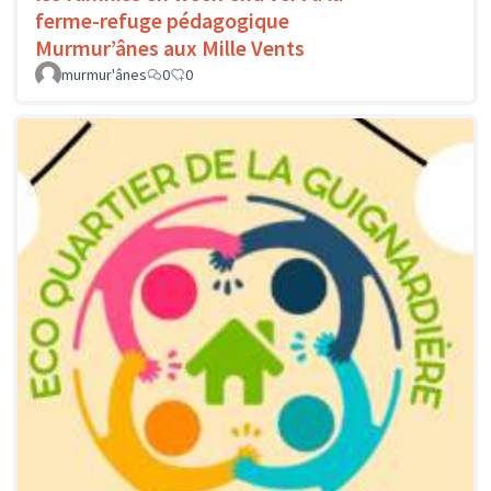
ferme-refuge pédagogique
Murmur’ânes aux Mille Vents
murmur'ânes
0
0