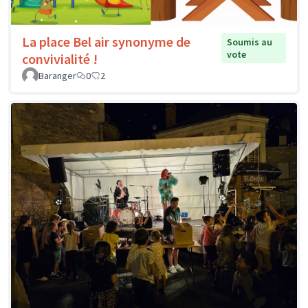
La place Bel air synonyme de
Soumis au
vote
convivialité !
Baranger
0
2