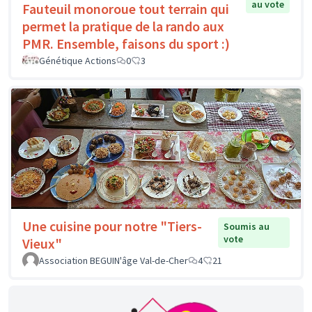
au vote
Fauteuil monoroue tout terrain qui
permet la pratique de la rando aux
PMR. Ensemble, faisons du sport :)
Génétique Actions
0
3
Une cuisine pour notre "Tiers-
Soumis au
vote
Vieux"
Association BEGUIN'âge Val-de-Cher
4
21