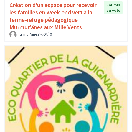
Création d’un espace pour recevoir
Soumis
au vote
les familles en week-end vert à la
ferme-refuge pédagogique
Murmur’ânes aux Mille Vents
murmur'ânes
0
0