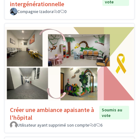
vote
intergénérationnelle
Compagnie Izadora
0
0
Créer une ambiance apaisante à
Soumis au
vote
l'hôpital
Utilisateur ayant supprimé son compte
0
6