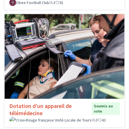
Obee Football Club
3
91
Dotation d’un appareil de
Soumis au
vote
télémédecine
Croix-Rouge française Unité Locale de Tours
3
43