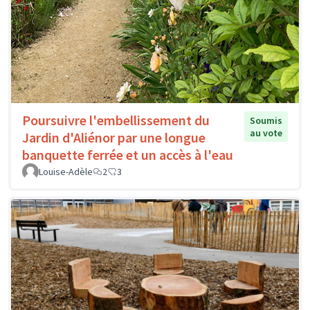
Poursuivre l'embellissement du
Soumis
au vote
Jardin d'Aliénor par une longue
banquette ferrée et un accès à l'eau
Louise-Adèle
2
3