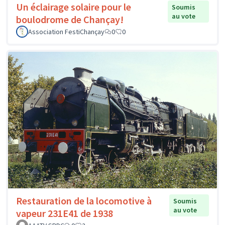
Un éclairage solaire pour le
Soumis
au vote
boulodrome de Chançay!
Association FestiChançay
0
0
Restauration de la locomotive à
Soumis
au vote
vapeur 231E41 de 1938