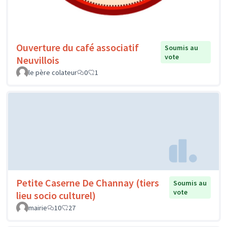
Ouverture du café associatif
Soumis au
vote
Neuvillois
le père colateur
0
1
Petite Caserne De Channay (tiers
Soumis au
vote
lieu socio culturel)
mairie
10
27