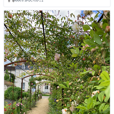
AAATV SPDC
0
2