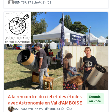
GEM TSA 37 Echo
1
52
A la rencontre du ciel et des étoiles
Soumis
au vote
avec Astronomie en Val d’AMBOISE
ASTRONOMIE en VAL d'AMBOISE
0
0