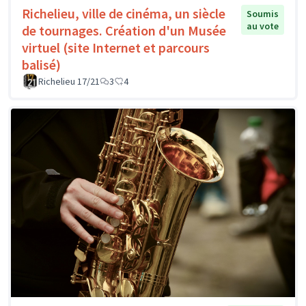
Richelieu, ville de cinéma, un siècle
Soumis
au vote
de tournages. Création d'un Musée
virtuel (site Internet et parcours
balisé)
Richelieu 17/21
3
4