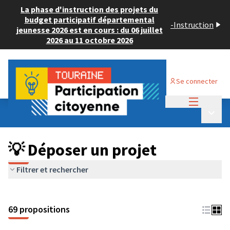
La phase d'instruction des projets du
budget participatif départemental
-
Instruction
jeunesse 2026 est en cours : du 06 juillet
2026 au 11 octobre 2026
Se connecter
Menu princi
Budget Participatif ADULTE 2024
/
Menu p
💡 Déposer un projet
💡 Déposer un projet
Filtrer et rechercher
69 propositions