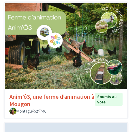
Anim’ô3, une ferme d’animation à
Soumis au
vote
Mougon
Montagu
2
46