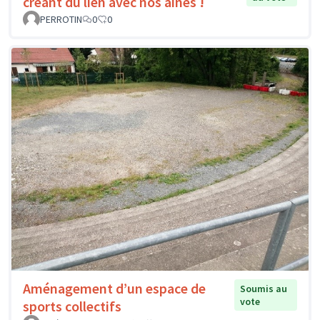
créant du lien avec nos aînés !
PERROTIN
0
0
Aménagement d’un espace de
Soumis au
vote
sports collectifs