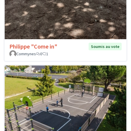
Philippe "Come in"
Soumis au vote
Commynes
0
1