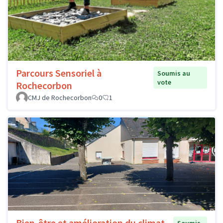
Parcours Sensoriel à
Soumis au
vote
Rochecorbon
CMJ de Rochecorbon
0
1
Bien-être et amélioration du climat