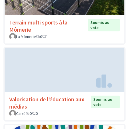
Terrain multi sports à la
Soumis au
vote
Mômerie
La Mômerie
0
1
Valorisation de l’éducation aux
Soumis au
vote
médias
Carré
0
0