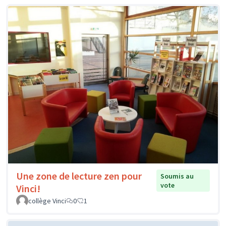
Une zone de lecture zen pour
Soumis au
vote
Vinci!
collège Vinci
0
1