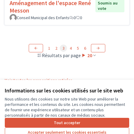
Aménagement de l'espace René
Soumis au
vote
Messon
Conseil Municipal des Enfants
0
0
1
2
3
4
5
6
Résultats par page :
20
Voir toutes les propositions retirées
Informations sur les cookies utilisés sur le site web
Nous utilisons des cookies sur notre site Web pour améliorer la
Conditions d'utilisation
performance et les contenus du site. Les cookies nous permettent
Paramètres des cookies
de fournir une expérience utilisateur et un contenu plus
CD37 sur X
CD37 sur Facebook
CD37 sur Instagram
CD37 sur YouTube
personnalisés à partir de nos canaux de médias sociaux.
(Lien externe)
(Lien externe)
(Lien externe)
(Lien externe)
Tout accepter
Accepter seulement les cookies essentiels