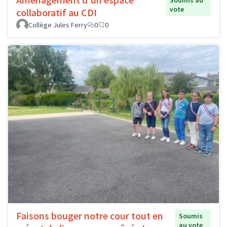
Soumis au
vote
collaboratif au CDI
Collège Jules Ferry
0
0
Faisons bouger notre cour tout en
Soumis
au vote