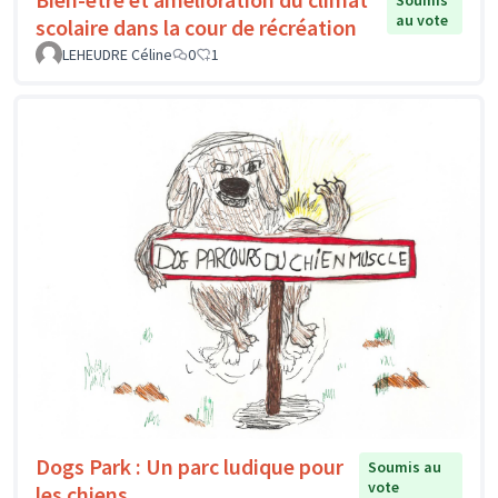
Soumis
au vote
scolaire dans la cour de récréation
LEHEUDRE Céline
0
1
Dogs Park : Un parc ludique pour
Soumis au
vote
les chiens