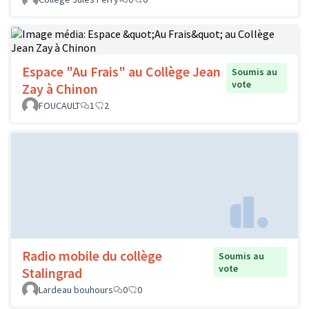
Espace "Au Frais" au Collège Jean
Soumis au
vote
Zay à Chinon
FOUCAULT
1
2
Radio mobile du collège
Soumis au
vote
Stalingrad
Lardeau bouhours
0
0