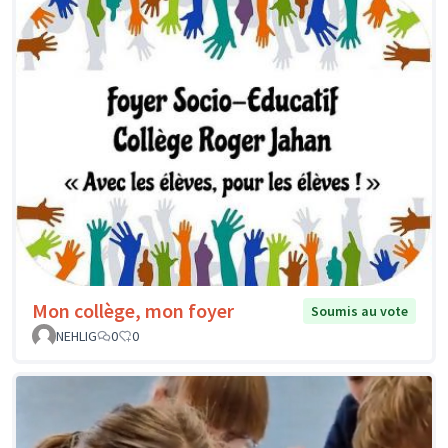
Mon collège, mon foyer
Soumis au vote
NEHLIG
0
0