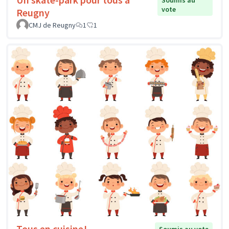
vote
Reugny
CMJ de Reugny
1
1
Tous en cuisine!