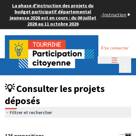
La phase d'instruction des projets du
budget participatif départemental
-
Instruction
jeunesse 2026 est en cours : du 06 juillet
2026 au 11 octobre 2026
Se connecter
Menu princi
Budget Participatif JEUNESSE 2024
/
Menu p
💡 Consulter les projets déposés
💡 Consulter les projets
déposés
Filtrer et rechercher
136 propositions