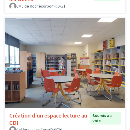
CMJ de Rochecorbon
0
1
Création d'un espace lecture au
Soumis au
vote
CDI
Collège Jules Ferry
0
0