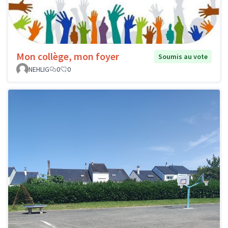
Mon collège, mon foyer
Soumis au vote
NEHLIG
0
0