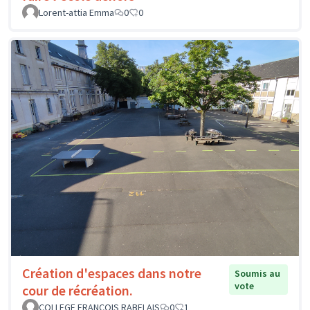
Lorent-attia Emma
0
0
Création d'espaces dans notre
Soumis au
vote
cour de récréation.
COLLEGE FRANCOIS RABELAIS
0
1