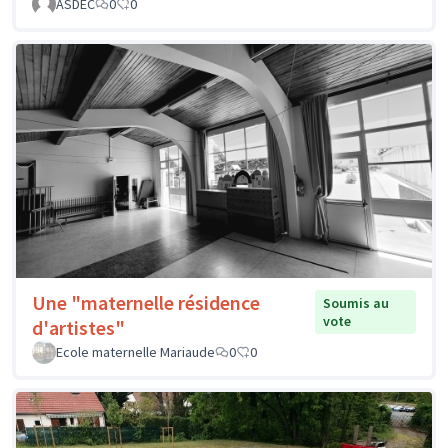
ASDEC
0
0
Une "maternelle résidence
Soumis au
vote
d'artistes"
Ecole maternelle Mariaude
0
0