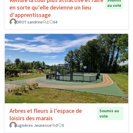
Soumis
au vote
en sorte qu'elle devienne un lieu
d'apprentissage
DROT sandrine
1
64
Arbres et fleurs à l'espace de
Soumis au
vote
loisirs des marais
Lignières Jeunesse
0
0