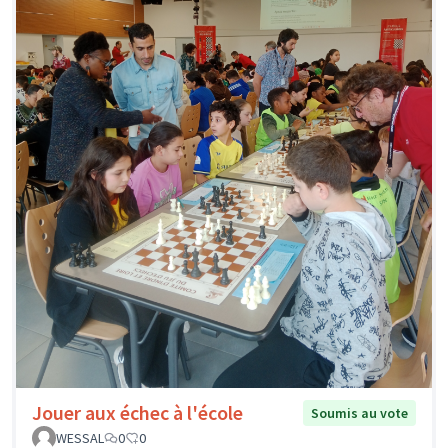
Jouer aux échec à l'école
Soumis au vote
WESSAL
0
0