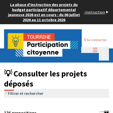
La phase d'instruction des projets du
budget participatif départemental
-
Instruction
jeunesse 2026 est en cours : du 06 juillet
2026 au 11 octobre 2026
Se connecter
Menu princi
Budget Participatif JEUNESSE 2024
/
Menu p
💡 Consulter les projets déposés
💡 Consulter les projets
déposés
Filtrer et rechercher
136 propositions