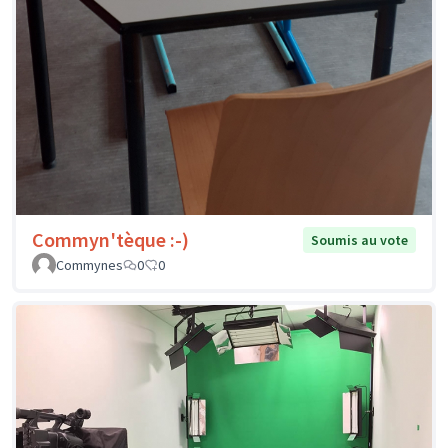
Commyn'tèque :-)
Soumis au vote
Commynes
0
0