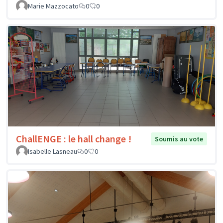
Marie Mazzocato
0
0
ChallENGE : le hall change !
Soumis au vote
Isabelle Lasneau
0
0