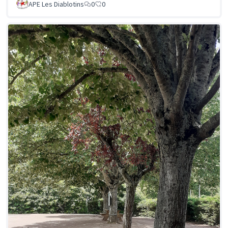
APE Les Diablotins
0
0