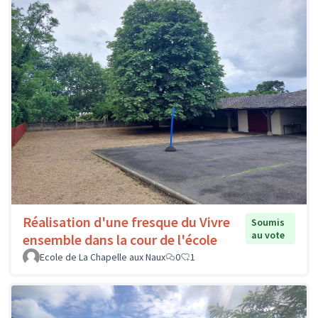
Réalisation d'une fresque du Vivre
Soumis
au vote
ensemble dans la cour de l'école
Ecole de La Chapelle aux Naux
0
1