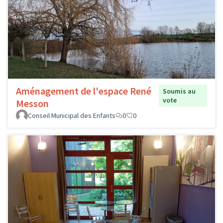
Aménagement de l'espace René
Soumis au
vote
Messon
Conseil Municipal des Enfants
0
0