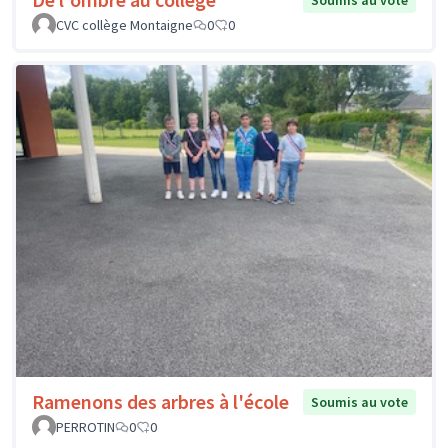
Soumis au vote
CVC collège Montaigne
0
0
Ramenons des arbres à l'école
Soumis au vote
PERROTIN
0
0