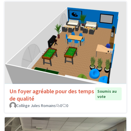
Un foyer agréable pour des temps
Soumis au
vote
de qualité
Collège Jules Romains
0
0