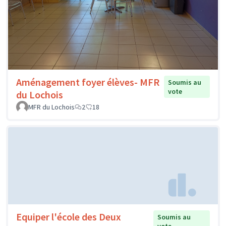
Aménagement foyer élèves- MFR
Soumis au
vote
du Lochois
MFR du Lochois
2
18
Equiper l'école des Deux
Soumis au
vote