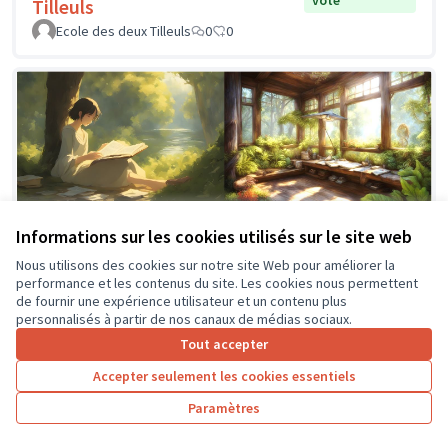
Tilleuls
Ecole des deux Tilleuls
0
0
Informations sur les cookies utilisés sur le site web
Aménager des espaces de lecture à
Soumis
au vote
l’extérieur (Collège Jean Roux de
Nous utilisons des cookies sur notre site Web pour améliorer la
performance et les contenus du site. Les cookies nous permettent
Fondettes)
de fournir une expérience utilisateur et un contenu plus
Club Transition Ecologique du collège de Fondettes
0
0
personnalisés à partir de nos canaux de médias sociaux.
Tout accepter
Accepter seulement les cookies essentiels
Paramètres