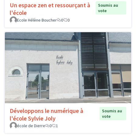
Un espace zen et ressourçant à
Soumis au
vote
l'école
Ecole Hélène Boucher
0
0
Développons le numérique à
Soumis au
vote
l'école Sylvie Joly
école de Dierre
0
1