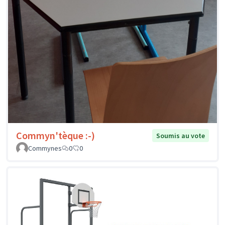
Commyn'tèque :-)
Soumis au vote
Commynes
0
0