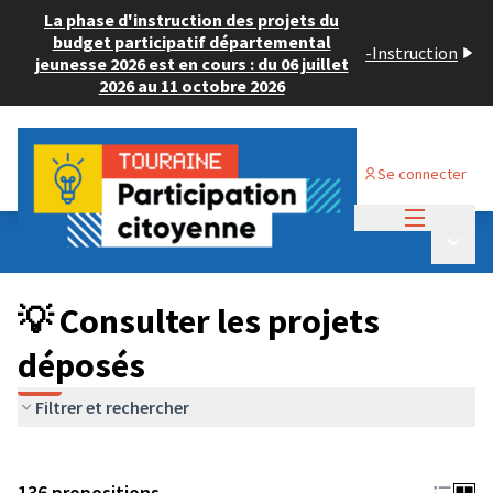
La phase d'instruction des projets du
budget participatif départemental
-
Instruction
jeunesse 2026 est en cours : du 06 juillet
2026 au 11 octobre 2026
Se connecter
Menu princi
Budget Participatif JEUNESSE 2024
/
Menu p
💡 Consulter les projets déposés
💡 Consulter les projets
déposés
Filtrer et rechercher
136 propositions