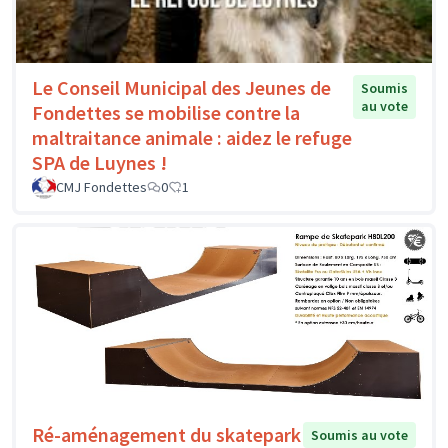
Le Conseil Municipal des Jeunes de
Soumis
au vote
Fondettes se mobilise contre la
maltraitance animale : aidez le refuge
SPA de Luynes !
CMJ Fondettes
0
1
Ré-aménagement du skatepark
Soumis au vote