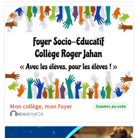
Mon collège, mon foyer
Soumis au vote
NEHLIG
0
0