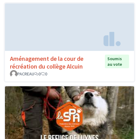
Aménagement de la cour de
Soumis
au vote
récréation du collège Alcuin
PACREAU
0
0