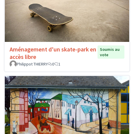
Aménagement d'un skate-park en
Soumis au
vote
accès libre
Philippot THIERRY
0
1