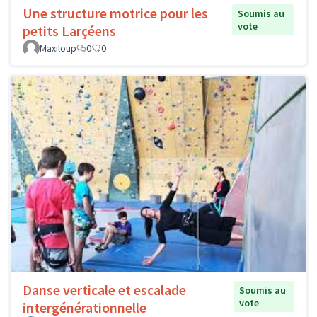
Une structure motrice pour les
Soumis au
vote
petits Larçéens
Maxiloup
0
0
Danse verticale et escalade
Soumis au
vote
intergénérationnelle