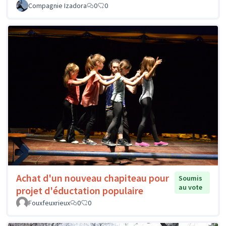
Compagnie Izadora
0
0
Achat d'un nouveau chapiteau pour
Soumis
au vote
projet d'éductation populaire
Fouxfeuxrieux
0
0