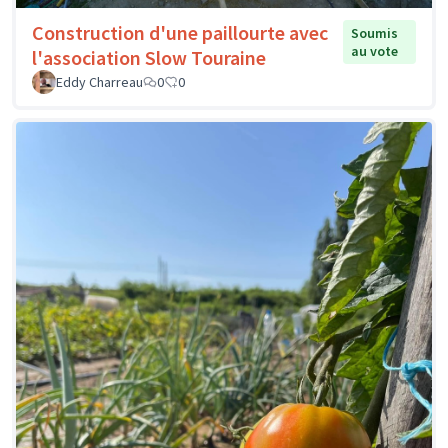
Construction d'une paillourte avec
Soumis
au vote
l'association Slow Touraine
Eddy Charreau
0
0