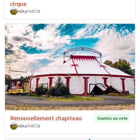
cirque
Héka
0
0
Renouvellement chapiteau
Soumis au vote
Héka
0
0