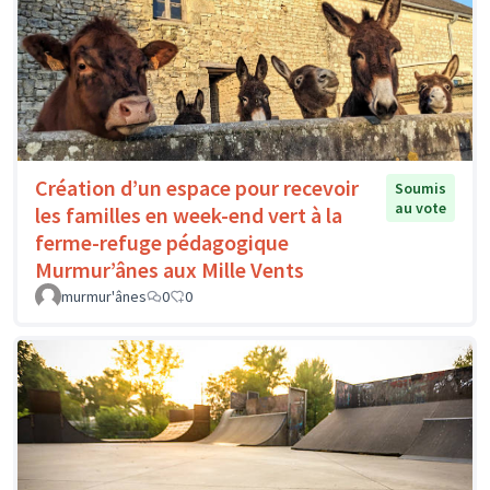
Création d’un espace pour recevoir
Soumis
au vote
les familles en week-end vert à la
ferme-refuge pédagogique
Murmur’ânes aux Mille Vents
murmur'ânes
0
0