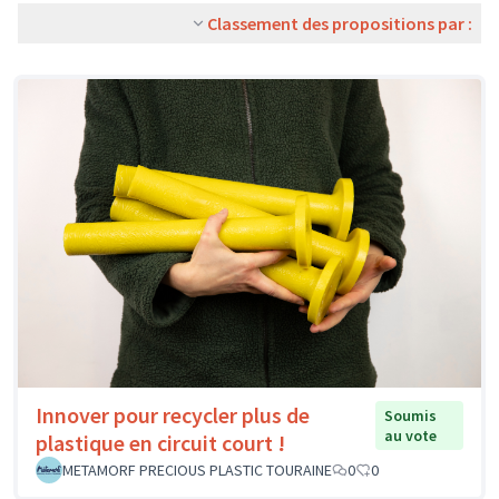
Classement des propositions par :
Innover pour recycler plus de
Soumis
au vote
plastique en circuit court !
METAMORF PRECIOUS PLASTIC TOURAINE
0
0