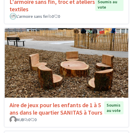
L'armoire sans fin, troc et ateliers
Soumis au
vote
textiles
L'armoire sans fin
0
0
Aire de jeux pour les enfants de 1 à 5
Soumis
au vote
ans dans le quartier SANITAS à Tours
MJB
0
0