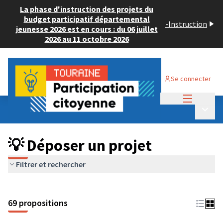
La phase d'instruction des projets du
budget participatif départemental
-
Instruction
jeunesse 2026 est en cours : du 06 juillet
2026 au 11 octobre 2026
Se connecter
Menu princi
Budget Participatif ADULTE 2024
/
Menu p
💡 Déposer un projet
💡 Déposer un projet
Filtrer et rechercher
69 propositions