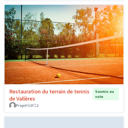
Restauration du terrain de tennis
Soumis au
vote
de Vallères
Projet
0
2