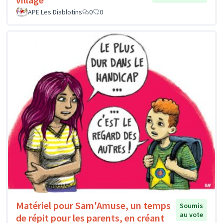
APE Les Diablotins
0
0
Matériel pour Sam'Amuse, un temps
Soumis
au vote
de répit pour les parents, en créant