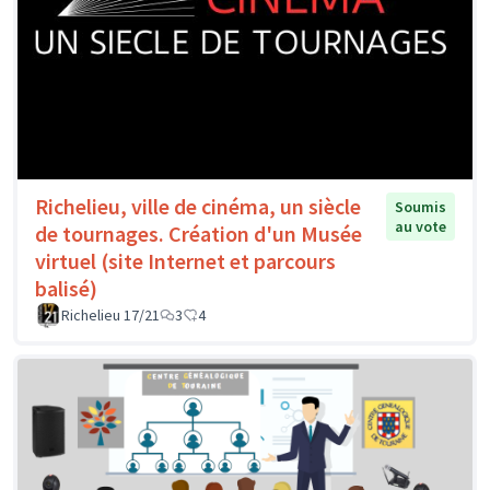
Richelieu, ville de cinéma, un siècle
Soumis
au vote
de tournages. Création d'un Musée
virtuel (site Internet et parcours
balisé)
Richelieu 17/21
3
4