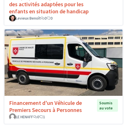
des activités adaptées pour les
enfants en situation de handicap
Levieux Benoît
0
0
Financement d'un Véhicule de
Soumis
au vote
Premiers Secours à Personnes
LE HENAFF
0
1