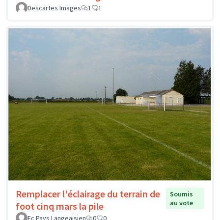
Descartes Images
1
1
Remplacer l'éclairage du terrain de
Soumis
au vote
foot cinq mars la pile
Fc Pays Langeaisien
0
0