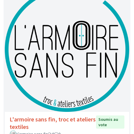
L'armoire sans fin, troc et ateliers
Soumis au
vote
textiles
L'armoire sans fin
0
0