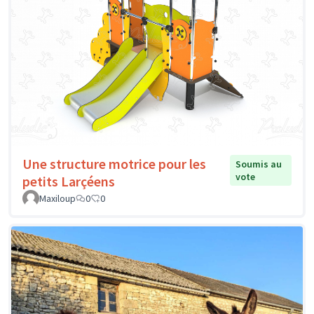
Une structure motrice pour les
Soumis au
vote
petits Larçéens
Maxiloup
0
0