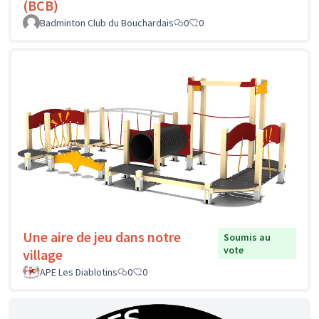
(BCB)
Badminton Club du Bouchardais
0
0
Une aire de jeu dans notre
Soumis au
vote
village
APE Les Diablotins
0
0