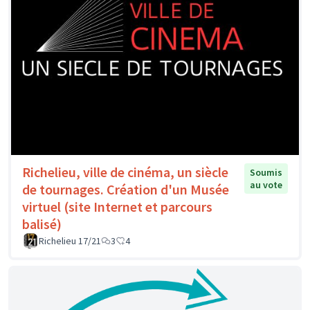
Richelieu, ville de cinéma, un siècle
Soumis
au vote
de tournages. Création d'un Musée
virtuel (site Internet et parcours
balisé)
Richelieu 17/21
3
4