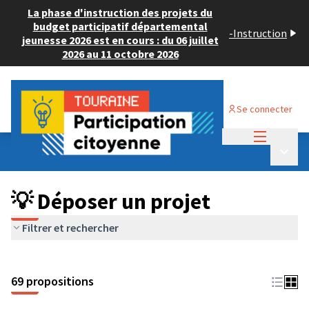
La phase d'instruction des projets du
budget participatif départemental
-
Instruction
jeunesse 2026 est en cours : du 06 juillet
2026 au 11 octobre 2026
Se connecter
Menu princi
Budget Participatif ADULTE 2024
/
Menu p
💡 Déposer un projet
💡 Déposer un projet
Filtrer et rechercher
69 propositions