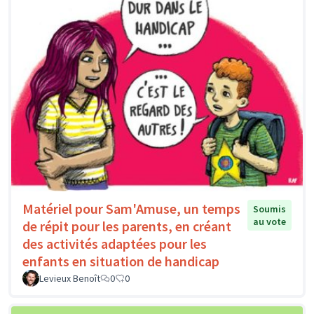
Matériel pour Sam'Amuse, un temps
Soumis
au vote
de répit pour les parents, en créant
des activités adaptées pour les
enfants en situation de handicap
Levieux Benoît
0
0