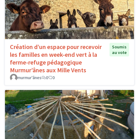
Création d’un espace pour recevoir
Soumis
au vote
les familles en week-end vert à la
ferme-refuge pédagogique
Murmur’ânes aux Mille Vents
murmur'ânes
0
0