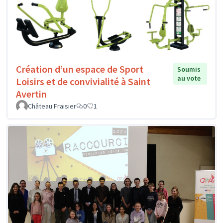
Création d’un espace de Sport
Soumis
au vote
Loisirs et de convivialité à Saint
Avertin
Château Fraisier
0
1