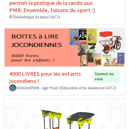
permet la pratique de la rando aux
PMR. Ensemble, faisons du sport :)
Génétique Actions
0
3
4000 LIVRES pour les enfants
Soumis au
vote
jocondiens !
ASSOCIATION - Agir Pour L'Éducation et la Jeunesse
0
1