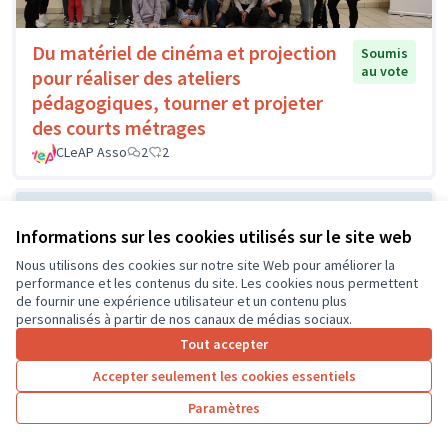
Du matériel de cinéma et projection
Soumis
au vote
pour réaliser des ateliers
pédagogiques, tourner et projeter
des courts métrages
CLeAP Asso
2
2
Informations sur les cookies utilisés sur le site web
Nous utilisons des cookies sur notre site Web pour améliorer la
performance et les contenus du site. Les cookies nous permettent
de fournir une expérience utilisateur et un contenu plus
personnalisés à partir de nos canaux de médias sociaux.
Tout accepter
Amélioration de la cour MAM
Soumis au
Accepter seulement les cookies essentiels
vote
saint epain
Paramètres
MAM les ptits crapauds
0
2