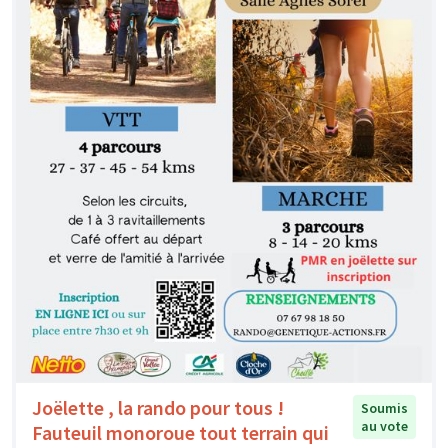
Joëlette , la rando pour tous !
Soumis
au vote
Fauteuil monoroue tout terrain qui