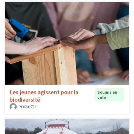
Les jeunes agissent pour la
Soumis au
vote
biodiversité
LPO
0
3