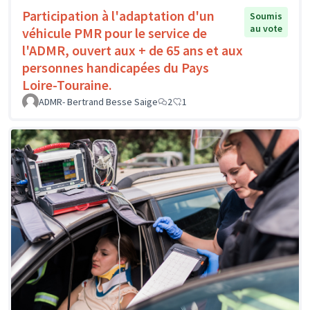
Participation à l'adaptation d'un
Soumis
au vote
véhicule PMR pour le service de
l'ADMR, ouvert aux + de 65 ans et aux
personnes handicapées du Pays
Loire-Touraine.
ADMR- Bertrand Besse Saige
2
1