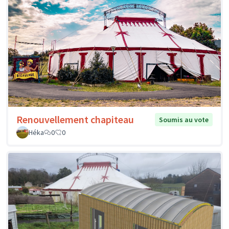
Renouvellement chapiteau
Soumis au vote
Héka
0
0