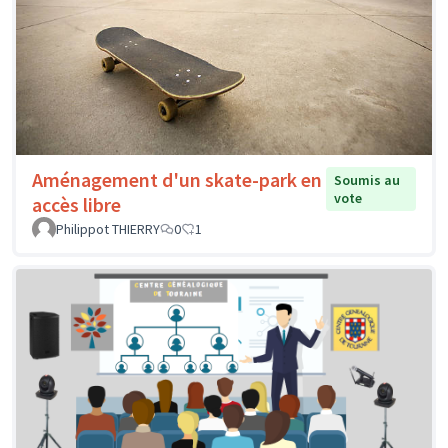
Aménagement d'un skate-park en
Soumis au
vote
accès libre
Philippot THIERRY
0
1