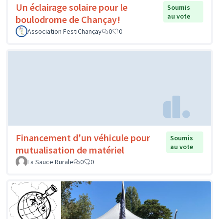
Un éclairage solaire pour le
Soumis
au vote
boulodrome de Chançay!
Association FestiChançay
0
0
Financement d'un véhicule pour
Soumis
au vote
mutualisation de matériel
La Sauce Rurale
0
0