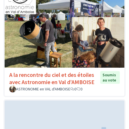
A la rencontre du ciel et des étoiles
Soumis
au vote
avec Astronomie en Val d’AMBOISE
ASTRONOMIE en VAL d'AMBOISE
0
0