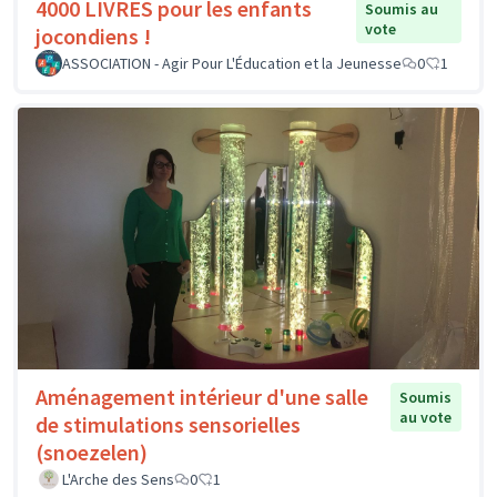
4000 LIVRES pour les enfants
Soumis au
vote
jocondiens !
ASSOCIATION - Agir Pour L'Éducation et la Jeunesse
0
1
Aménagement intérieur d'une salle
Soumis
au vote
de stimulations sensorielles
(snoezelen)
L'Arche des Sens
0
1