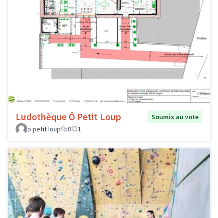
Ludothèque Ô Petit Loup
Soumis au vote
o petit loup
0
1