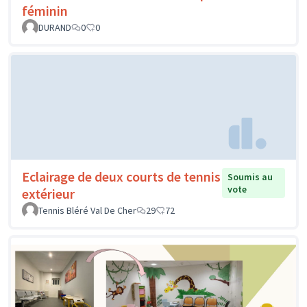
féminin
DURAND
0
0
Eclairage de deux courts de tennis
Soumis au
vote
extérieur
Tennis Bléré Val De Cher
29
72