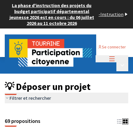
La phase d'instruction des projets du
budget participatif départemental
-
Instruction
jeunesse 2026 est en cours : du 06 juillet
2026 au 11 octobre 2026
Se connecter
Menu princi
Budget Participatif ADULTE 2024
/
Menu p
💡 Déposer un projet
💡 Déposer un projet
Filtrer et rechercher
69 propositions