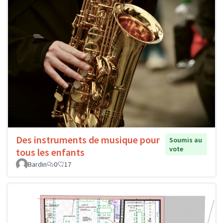
Des instruments de musique pour
Soumis au
vote
tous les enfants
Bardin
0
17