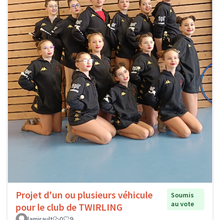
Projet d'un ou plusieurs véhicule
Soumis
au vote
pour le club de TWIRLING
lamirault
0
9