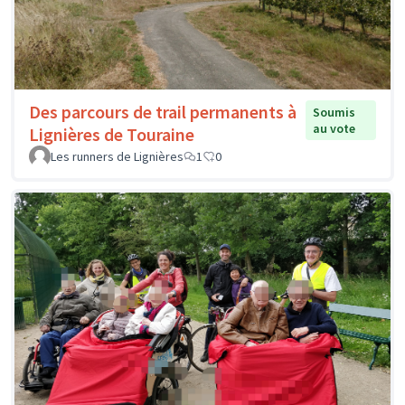
Des parcours de trail permanents à
Soumis
au vote
Lignières de Touraine
Les runners de Lignières
1
0