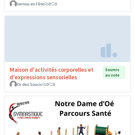
Vernou en Fête
0
0
Maison d'activités corporelles et
Soumis
au vote
d'expressions sensorielles
Or des Soucis
0
0