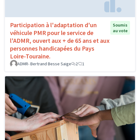
Participation à l'adaptation d'un
Soumis
au vote
véhicule PMR pour le service de
l'ADMR, ouvert aux + de 65 ans et aux
personnes handicapées du Pays
Loire-Touraine.
ADMR- Bertrand Besse Saige
2
1