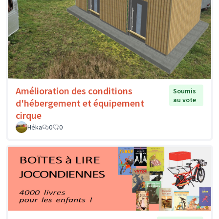
Amélioration des conditions
Soumis
au vote
d'hébergement et équipement
cirque
Héka
0
0