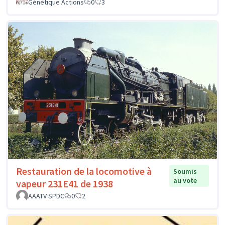
Génétique Actions
0
3
Restauration de la locomotive à
Soumis
au vote
vapeur 231E41 de 1938
AAATV SPDC
0
2