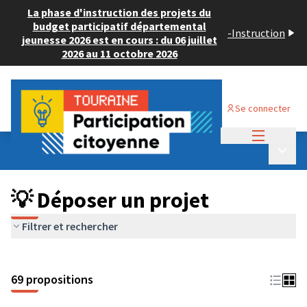
La phase d'instruction des projets du
budget participatif départemental
-
Instruction
jeunesse 2026 est en cours : du 06 juillet
2026 au 11 octobre 2026
Se connecter
Menu princi
Budget Participatif ADULTE 2024
/
Menu p
💡 Déposer un projet
💡 Déposer un projet
Filtrer et rechercher
69 propositions