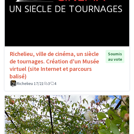
Richelieu, ville de cinéma, un siècle
Soumis
au vote
de tournages. Création d'un Musée
virtuel (site Internet et parcours
balisé)
Richelieu 17/21
3
4