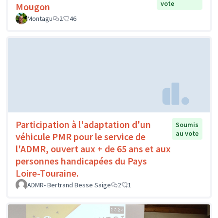
vote
Mougon
Montagu
2
46
Participation à l'adaptation d'un
Soumis
au vote
véhicule PMR pour le service de
l'ADMR, ouvert aux + de 65 ans et aux
personnes handicapées du Pays
Loire-Touraine.
ADMR- Bertrand Besse Saige
2
1