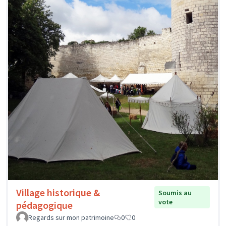
Village historique &
Soumis au
vote
pédagogique
Regards sur mon patrimoine
0
0