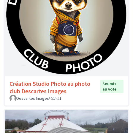
Création Studio Photo au photo
Soumis
au vote
club Descartes Images
Descartes Images
1
1