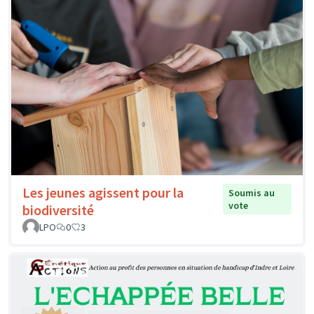
Les jeunes agissent pour la
Soumis au
vote
biodiversité
LPO
0
3