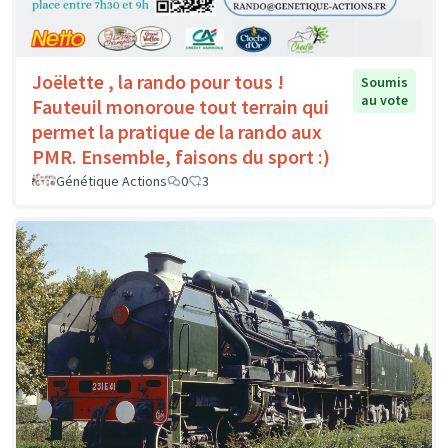
Joëlette , la rando pour tous !
Soumis
au vote
Fauteuil monoroue tout terrain qui
permet la pratique de la rando aux
PMR. Ensemble, faisons du sport :)
Génétique Actions
0
3