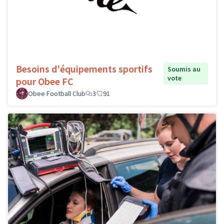
Besoins d'équipements sportifs
Soumis au
vote
pour Obee FC
Obee Football Club
3
91