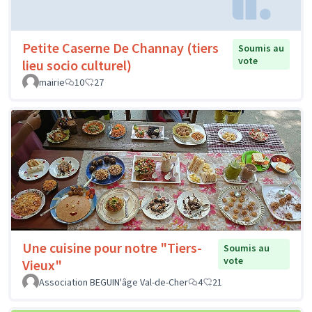
Petite Caserne De Channay (tiers
Soumis au
vote
lieu socio culturel)
mairie
10
27
Une cuisine pour notre "Tiers-
Soumis au
vote
Vieux"
Association BEGUIN'âge Val-de-Cher
4
21