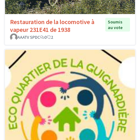
Restauration de la locomotive à
Soumis
au vote
vapeur 231E41 de 1938
AAATV SPDC
0
2