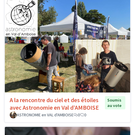
A la rencontre du ciel et des étoiles
Soumis
au vote
avec Astronomie en Val d’AMBOISE
ASTRONOMIE en VAL d'AMBOISE
0
0