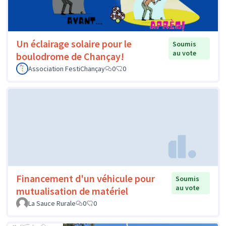
Un éclairage solaire pour le
Soumis
au vote
boulodrome de Chançay!
Association FestiChançay
0
0
Financement d'un véhicule pour
Soumis
au vote
mutualisation de matériel
La Sauce Rurale
0
0