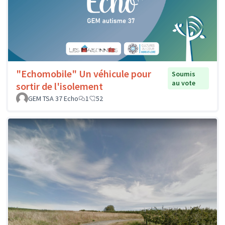
"Echomobile" Un véhicule pour
Soumis
au vote
sortir de l'isolement
GEM TSA 37 Echo
1
52