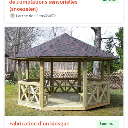
de stimulations sensorielles
(snoezelen)
L'Arche des Sens
0
1
Fabrication d'un kiosque
Soumis