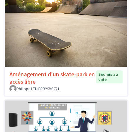
Aménagement d'un skate-park en
Soumis au
vote
accès libre
Philippot THIERRY
0
1