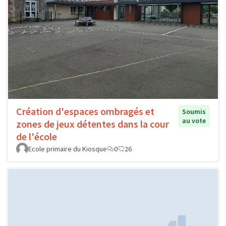
Création d'espaces ombragés et
Soumis
au vote
zones de jeux détentes dans la cour
de l'école
Ecole primaire du Kiosque
0
26