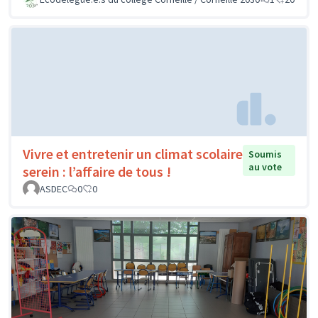
Vivre et entretenir un climat scolaire
Soumis
au vote
serein : l’affaire de tous !
ASDEC
0
0