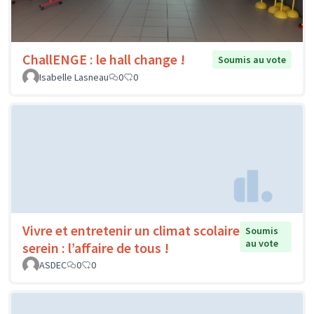
ChallENGE : le hall change !
Soumis au vote
Isabelle Lasneau
0
0
Vivre et entretenir un climat scolaire
Soumis
au vote
serein : l’affaire de tous !
ASDEC
0
0