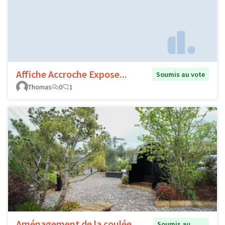
Affiche Accroche Expose...
Soumis au vote
Thomas
0
1
Aménagement de la coulée
Soumis au