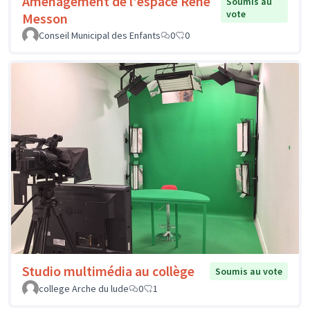
Aménagement de l'espace René
Soumis au
vote
Messon
Conseil Municipal des Enfants
0
0
Studio multimédia au collège
Soumis au vote
college Arche du lude
0
1