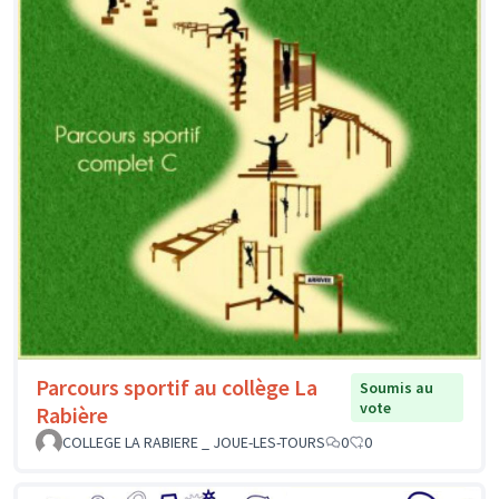
Parcours sportif au collège La
Soumis au
vote
Rabière
COLLEGE LA RABIERE _ JOUE-LES-TOURS
0
0