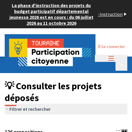
La phase d'instruction des projets du
budget participatif départemental
-
Instruction
jeunesse 2026 est en cours : du 06 juillet
2026 au 11 octobre 2026
Se connecter
Menu princi
Budget Participatif JEUNESSE 2024
/
Menu p
💡 Consulter les projets déposés
💡 Consulter les projets
déposés
Filtrer et rechercher
136 propositions