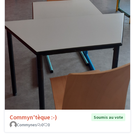
Commyn'tèque :-)
Soumis au vote
Commynes
0
0