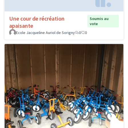
Une cour de récréation
Soumis au
vote
apaisante
Ecole Jacqueline Auriol de Sorigny
0
0