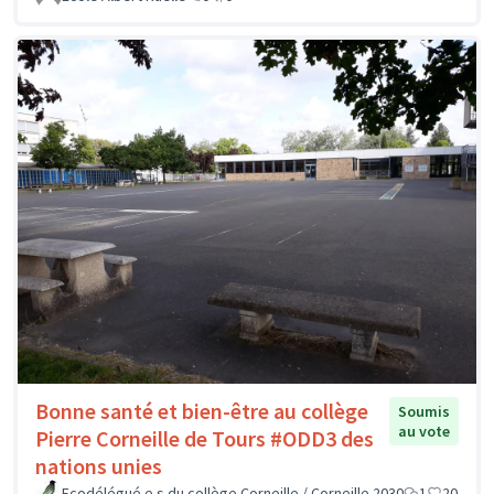
Bonne santé et bien-être au collège
Soumis
au vote
Pierre Corneille de Tours #ODD3 des
nations unies
Ecodélégué.e.s du collège Corneille / Corneille 2030
1
20