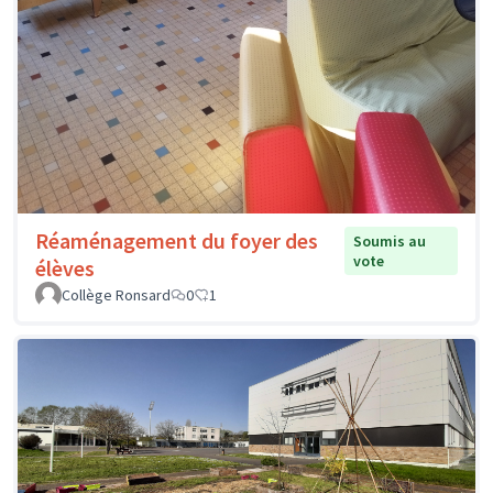
Réaménagement du foyer des
Soumis au
vote
élèves
Collège Ronsard
0
1