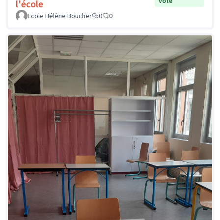
vote
l'école
Ecole Hélène Boucher
0
0