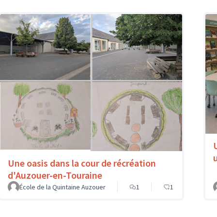
Une oasis dans la cour de récréation
d'Auzouer-en-Touraine
École de la Quintaine Auzouer
1
1