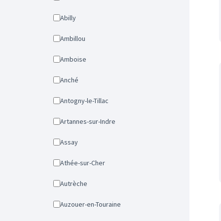
Abilly
Ambillou
Amboise
Anché
Antogny-le-Tillac
Artannes-sur-Indre
Assay
Athée-sur-Cher
Autrèche
Auzouer-en-Touraine