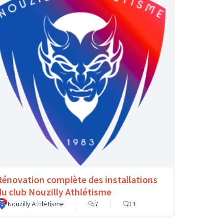
Rénovation complète des installations
du club Nouzilly Athlétisme
Nouzilly Athlétisme
7
11