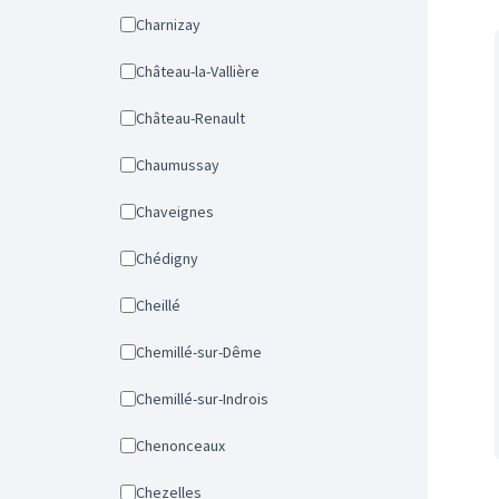
Charnizay
Château-la-Vallière
Château-Renault
Chaumussay
Chaveignes
Chédigny
Cheillé
Chemillé-sur-Dême
Chemillé-sur-Indrois
Chenonceaux
Chezelles