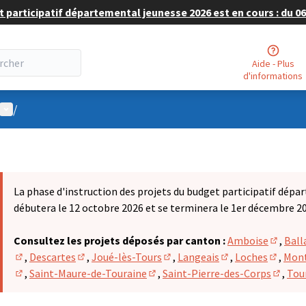
 participatif départemental jeunesse 2026 est en cours : du 06 
Aide - Plus
d'informations
Menu utilisateur
/
La phase d'instruction des projets du budget participatif dépa
débutera le 12 octobre 2026 et se terminera le 1er décembre 2
Consultez les projets déposés par canton :
Amboise
,
Ball
(S'ouvr
,
Descartes
,
Joué-lès-Tours
,
Langeais
,
Loches
,
Mont
(S'ouvre dans un nouvel onglet)
(S'ouvre dans un nouvel onglet)
(S'ouvre dans un nouvel onglet
(S'ouvre dans un n
(S'ouvr
,
Saint-Maure-de-Touraine
,
Saint-Pierre-des-Corps
,
Tou
(S'ouvre dans un nouvel onglet)
(S'ouvre dans un nouvel onglet)
(S'ouvr