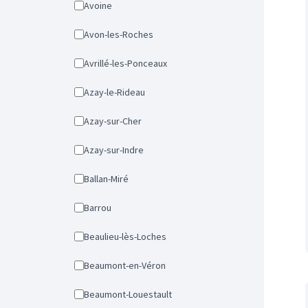
Avoine
Avon-les-Roches
Avrillé-les-Ponceaux
Azay-le-Rideau
Azay-sur-Cher
Azay-sur-Indre
Ballan-Miré
Barrou
Beaulieu-lès-Loches
Beaumont-en-Véron
Beaumont-Louestault