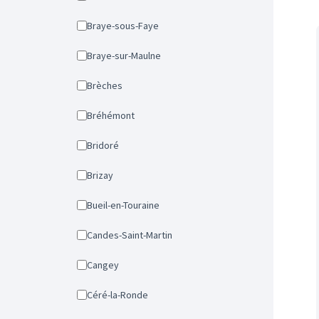
Braye-sous-Faye
Braye-sur-Maulne
Brèches
Bréhémont
Bridoré
Brizay
Bueil-en-Touraine
Candes-Saint-Martin
Cangey
Céré-la-Ronde