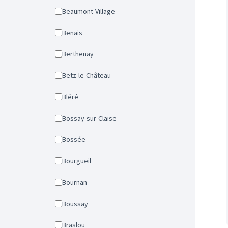
Beaumont-Village
Benais
Berthenay
Betz-le-Château
Bléré
Bossay-sur-Claise
Bossée
Bourgueil
Bournan
Boussay
Braslou