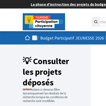
La phase d'instruction des projets du budget
Accueil
Menu principal
/
Budget Participatif JEUNESSE 2026
💡 Consulter
les projets
déposés
Le formulaire ci-dessous filtre
dynamiquement les résultats de la
recherche lorsque les conditions de
recherche sont modifiées.