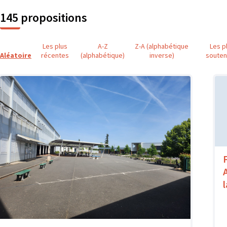
145 propositions
Les plus
A-Z
Z-A (alphabétique
Les p
Aléatoire
récentes
(alphabétique)
inverse)
soute