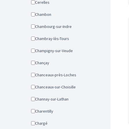
Cerelles
Chambon
Chambourg-sur-Indre
Chambray-lès-Tours
Champigny-sur-Veude
Chançay
Chanceaux-près-Loches
Chanceaux-sur-Choisille
Channay-sur-Lathan
Charentilly
Chargé