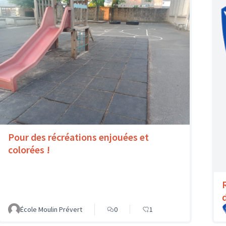
Pour des récréations enjouées et
colorées !
École Moulin Prévert
0
1