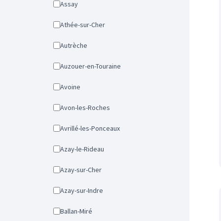
Assay
Athée-sur-Cher
Autrèche
Auzouer-en-Touraine
Avoine
Avon-les-Roches
Avrillé-les-Ponceaux
Azay-le-Rideau
Azay-sur-Cher
Azay-sur-Indre
Ballan-Miré