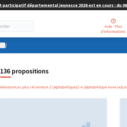
 participatif départemental jeunesse 2026 est en cours : du 06 
Aide - Plus
d'informations
Menu utilisateur
/
136 propositions
Aléatoire
Les plus récentes
A-Z (alphabétique)
Z-A (alphabétique inverse)
Le