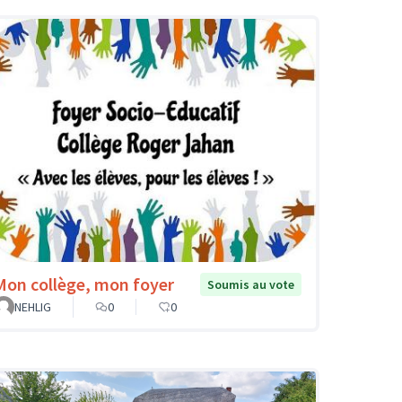
Mon collège, mon foyer
Soumis au vote
NEHLIG
0
0