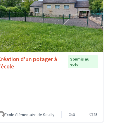
Création d'un potager à
Soumis au
vote
'école
Ecole élémentaire de Seuilly
0
25