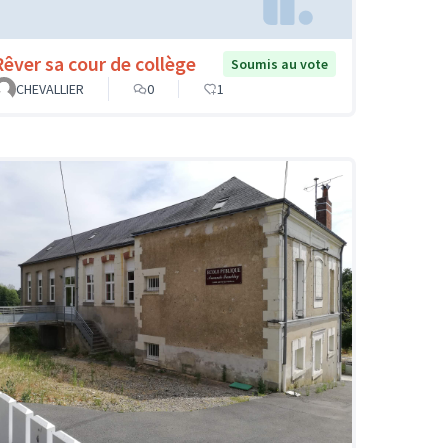
Rêver sa cour de collège
Soumis au vote
CHEVALLIER
0
1