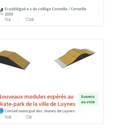
Ecodélégué.e.s du collège Corneille / Corneille
2030
1
10
Nouveaux modules espérés au
Soumis
au vote
skate-park de la ville de Luynes
Conseil municipal des Jeunes de Luynes
0
0