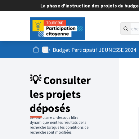
La phase d'instruction des projets du budget
Accueil
Menu principal
/
Budget Participatif JEUNESSE 2024
💡 Consulter
les projets
déposés
Le formulaire ci-dessous filtre
dynamiquement les résultats de la
recherche lorsque les conditions de
recherche sont modifiées.