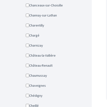
Chanceaux-sur-Choisille
Channay-sur-Lathan
Charentilly
Chargé
Charnizay
Château-la-Vallière
Château-Renault
Chaumussay
Chaveignes
Chédigny
Cheillé