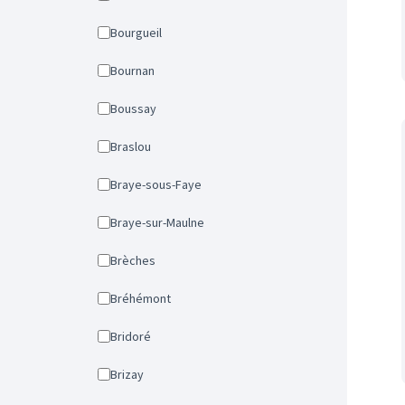
Bourgueil
Bournan
Boussay
Braslou
Braye-sous-Faye
Braye-sur-Maulne
Brèches
Bréhémont
Bridoré
Brizay