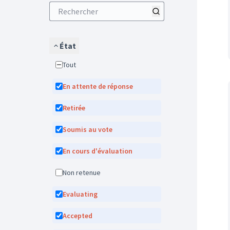
État
Tout
En attente de réponse
Retirée
Soumis au vote
En cours d'évaluation
Non retenue
Evaluating
Accepted