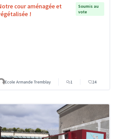
Notre cour aménagée et
Soumis au
vote
végétalisée !
Ecole Armande Tremblay
1
24