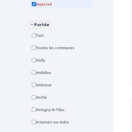
Rejected
Portée
Tout
Toutes les communes
Abilly
Ambillou
Amboise
Anché
Antogny-le-Tillac
Artannes-sur-Indre