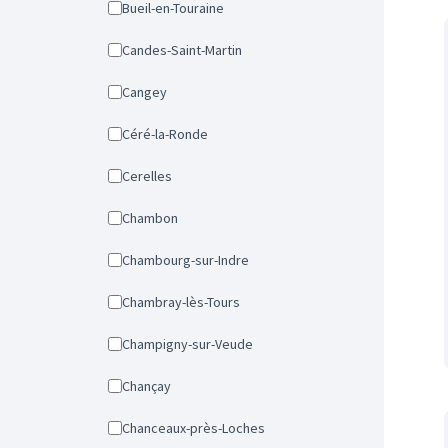
Bueil-en-Touraine
Candes-Saint-Martin
Cangey
Céré-la-Ronde
Cerelles
Chambon
Chambourg-sur-Indre
Chambray-lès-Tours
Champigny-sur-Veude
Chançay
Chanceaux-près-Loches