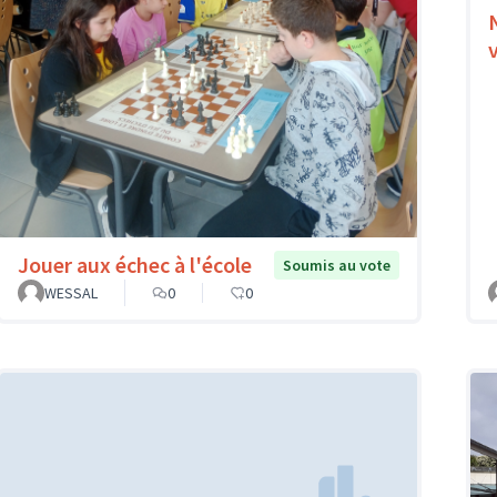
Jouer aux échec à l'école
Soumis au vote
WESSAL
0
0