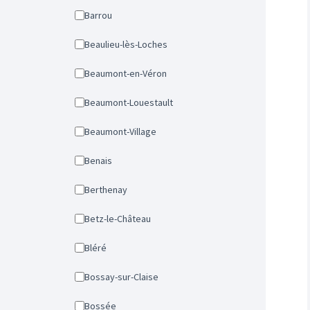
Barrou
Beaulieu-lès-Loches
Beaumont-en-Véron
Beaumont-Louestault
Beaumont-Village
Benais
Berthenay
Betz-le-Château
Bléré
Bossay-sur-Claise
Bossée