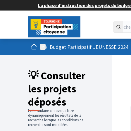
La phase d'instruction des projets du budget
Accueil
Menu principal
/
Budget Participatif JEUNESSE 2024
💡 Consulter
les projets
déposés
Le formulaire ci-dessous filtre
dynamiquement les résultats de la
recherche lorsque les conditions de
recherche sont modifiées.