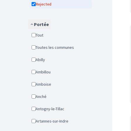
Rejected
Portée
Tout
Toutes les communes
Abilly
Ambillou
Amboise
Anché
Antogny-le-Tillac
Artannes-sur-Indre