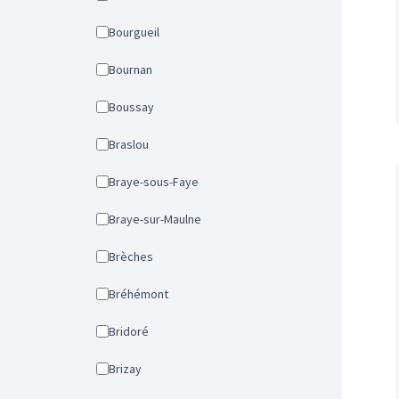
Bourgueil
Bournan
Boussay
Braslou
Braye-sous-Faye
Braye-sur-Maulne
Brèches
Bréhémont
Bridoré
Brizay