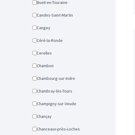
Bueil-en-Touraine
Candes-Saint-Martin
Cangey
Céré-la-Ronde
Cerelles
Chambon
Chambourg-sur-Indre
Chambray-lès-Tours
Champigny-sur-Veude
Chançay
Chanceaux-près-Loches