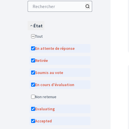
État
Tout
En attente de réponse
Retirée
Soumis au vote
En cours d'évaluation
Non retenue
Evaluating
Accepted