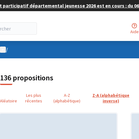
 participatif départemental jeunesse 2026 est en cours : du 06 
Aide
Menu utilisateur
/
136 propositions
Les plus
A-Z
Z-A (alphabétique
Aléatoire
récentes
(alphabétique)
inverse)