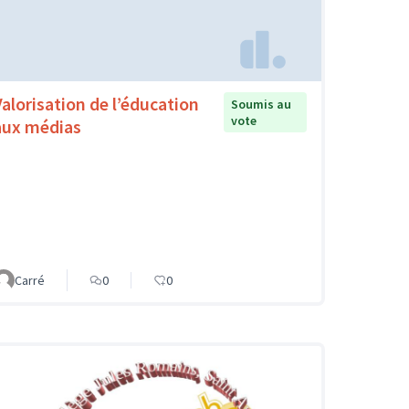
Valorisation de l’éducation
Soumis au
vote
aux médias
Carré
0
0