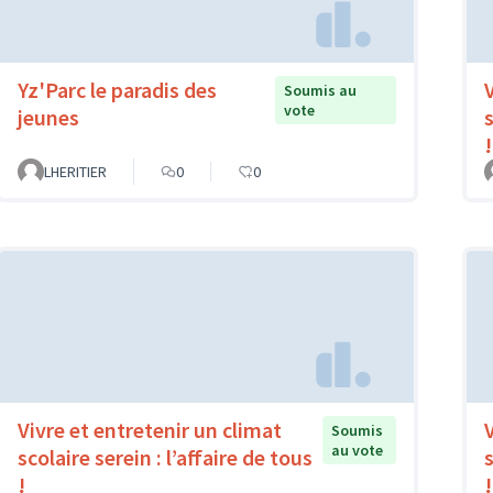
Yz'Parc le paradis des
Soumis au
vote
jeunes
s
!
LHERITIER
0
0
Vivre et entretenir un climat
Soumis
au vote
scolaire serein : l’affaire de tous
s
!
!