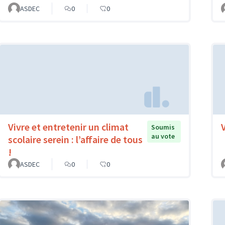
ASDEC
0
0
Vivre et entretenir un climat
Soumis
au vote
scolaire serein : l’affaire de tous
!
ASDEC
0
0