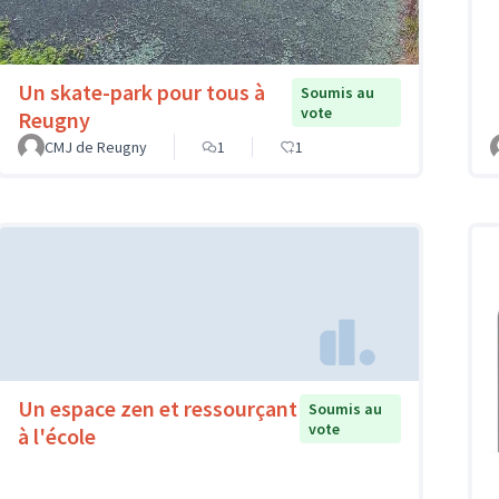
Un skate-park pour tous à
Soumis au
vote
Reugny
CMJ de Reugny
1
1
Un espace zen et ressourçant
Soumis au
vote
à l'école