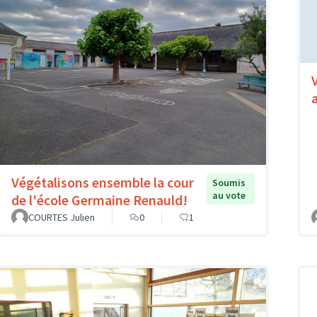
Végétalisons ensemble la cour
Soumis
au vote
de l'école Germaine Renauld!
COURTES Julien
0
1