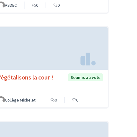
ASDEC
0
0
Végétalisons la cour !
Soumis au vote
Collège Michelet
0
0