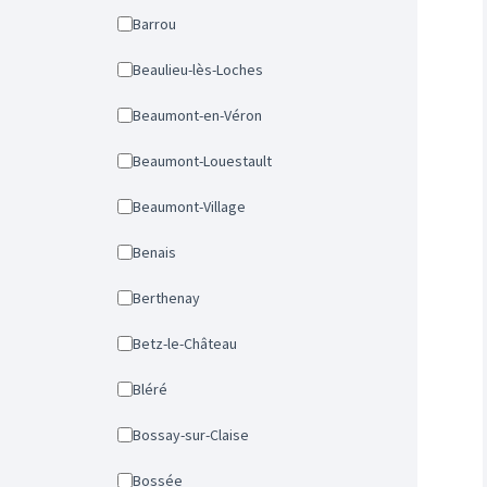
Barrou
Beaulieu-lès-Loches
Beaumont-en-Véron
Beaumont-Louestault
Beaumont-Village
Benais
Berthenay
Betz-le-Château
Bléré
Bossay-sur-Claise
Bossée