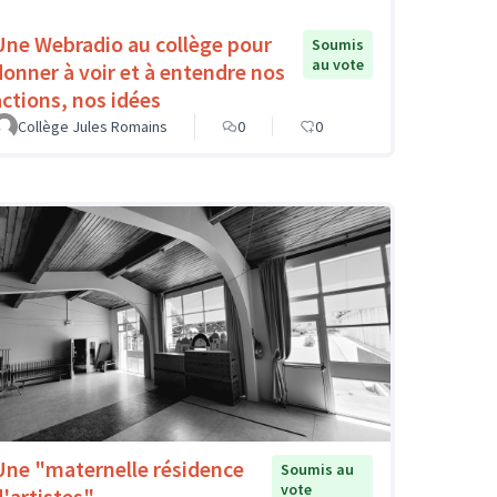
Une Webradio au collège pour
Soumis
au vote
donner à voir et à entendre nos
actions, nos idées
Collège Jules Romains
0
0
Une "maternelle résidence
Soumis au
vote
d'artistes"