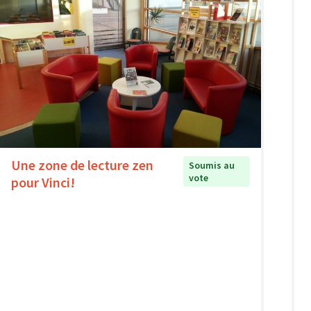
Une zone de lecture zen
Soumis au
vote
pour Vinci!