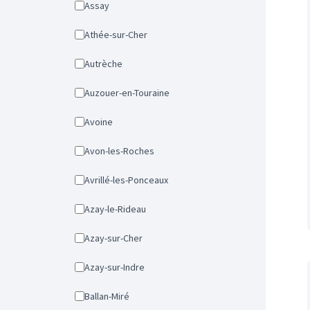
Assay
Athée-sur-Cher
Autrèche
Auzouer-en-Touraine
Avoine
Avon-les-Roches
Avrillé-les-Ponceaux
Azay-le-Rideau
Azay-sur-Cher
Azay-sur-Indre
Ballan-Miré