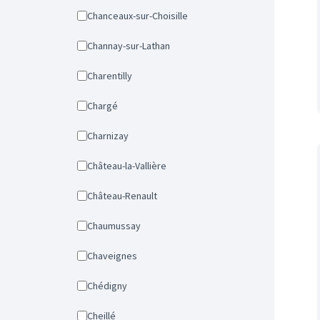
Chanceaux-sur-Choisille
Channay-sur-Lathan
Charentilly
Chargé
Charnizay
Château-la-Vallière
Château-Renault
Chaumussay
Chaveignes
Chédigny
Cheillé