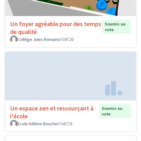
Un foyer agréable pour des temps
Soumis au
vote
de qualité
Collège Jules Romains
0
0
Un espace zen et ressourçant à
Soumis au
vote
l'école
Ecole Hélène Boucher
0
0