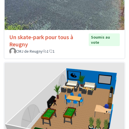
Un skate-park pour tous à
Soumis au
vote
Reugny
CMJ de Reugny
1
1