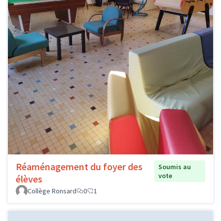
Réaménagement du foyer des
Soumis au
vote
élèves
Collège Ronsard
0
1