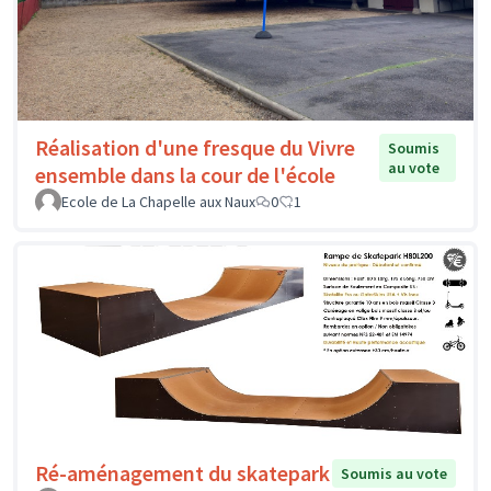
Réalisation d'une fresque du Vivre
Soumis
au vote
ensemble dans la cour de l'école
Ecole de La Chapelle aux Naux
0
1
Ré-aménagement du skatepark
Soumis au vote