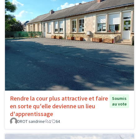
Rendre la cour plus attractive et faire
Soumis
au vote
en sorte qu'elle devienne un lieu
d'apprentissage
DROT sandrine
1
64