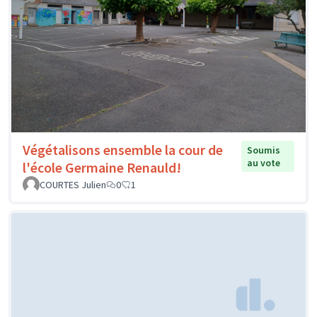
Végétalisons ensemble la cour de
Soumis
au vote
l'école Germaine Renauld!
COURTES Julien
0
1