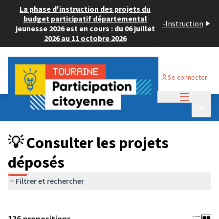
La phase d'instruction des projets du
budget participatif départemental
-
Instruction
jeunesse 2026 est en cours : du 06 juillet
2026 au 11 octobre 2026
Se connecter
Menu princi
Budget Participatif JEUNESSE 2024
/
Menu p
💡 Consulter les projets déposés
💡 Consulter les projets
déposés
Filtrer et rechercher
136 propositions