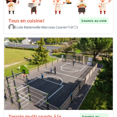
Tous en cuisine!
Soumis au vote
Ecole Maternelle Marceau Courier
0
1
Terrain multi sports à la
Soumis au