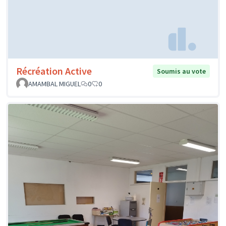
Récréation Active
Soumis au vote
AMAMBAL MIGUEL
0
0