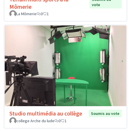
vote
Mômerie
La Mômerie
0
1
Studio multimédia au collège
Soumis au vote
college Arche du lude
0
1