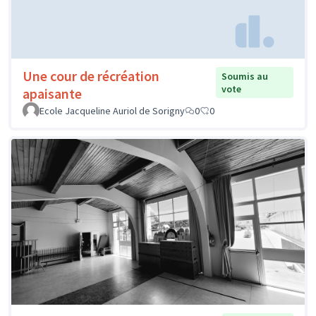
Une cour de récréation
Soumis au
vote
apaisante
Ecole Jacqueline Auriol de Sorigny
0
0