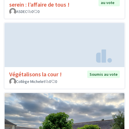
au vote
serein : l’affaire de tous !
ASDEC
0
0
Végétalisons la cour !
Soumis au vote
Collège Michelet
0
0