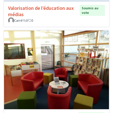
Valorisation de l’éducation aux
Soumis au
vote
médias
Carré
0
0