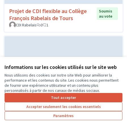
Projet de CDI flexible au Collège
Soumis
au vote
François Rabelais de Tours
CDI Rabelais
0
1
Informations sur les cookies utilisés sur le site web
Nous utilisons des cookies sur notre site Web pour améliorer la
performance et les contenus du site. Les cookies nous permettent
de fournir une expérience utilisateur et un contenu plus
Projet d'un city stade par le CME
Soumis au
personnalisés à partir de nos canaux de médias sociaux.
vote
de l'Île Bouchard
Tout accepter
IB
0
0
Accepter seulement les cookies essentiels
Paramètres