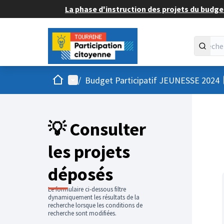
La phase d'instruction des projets du budget
Accueil
Menu principal
/
Budget Participatif JEUNESSE 2024
💡 Consulter
les projets
déposés
Le formulaire ci-dessous filtre
dynamiquement les résultats de la
recherche lorsque les conditions de
recherche sont modifiées.