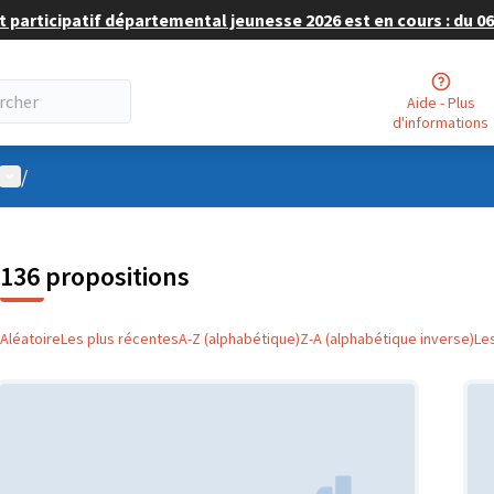
 participatif départemental jeunesse 2026 est en cours : du 06 
Aide - Plus
d'informations
Menu utilisateur
/
136 propositions
Aléatoire
Les plus récentes
A-Z (alphabétique)
Z-A (alphabétique inverse)
Le