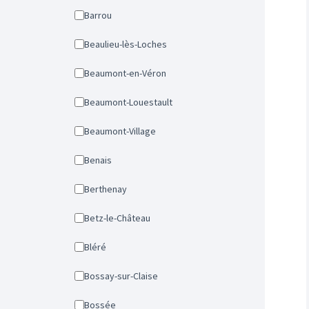
Barrou
Beaulieu-lès-Loches
Beaumont-en-Véron
Beaumont-Louestault
Beaumont-Village
Benais
Berthenay
Betz-le-Château
Bléré
Bossay-sur-Claise
Bossée