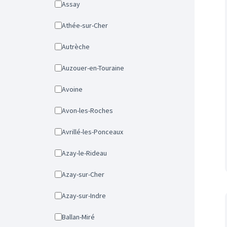
Assay
Athée-sur-Cher
Autrèche
Auzouer-en-Touraine
Avoine
Avon-les-Roches
Avrillé-les-Ponceaux
Azay-le-Rideau
Azay-sur-Cher
Azay-sur-Indre
Ballan-Miré