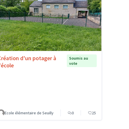
Création d'un potager à
Soumis au
vote
'école
Ecole élémentaire de Seuilly
0
25