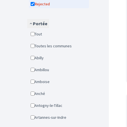
Rejected
Portée
Tout
Toutes les communes
Abilly
Ambillou
Amboise
Anché
Antogny-le-Tillac
Artannes-sur-Indre