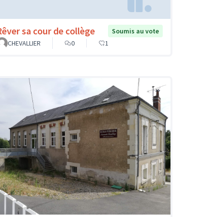
Rêver sa cour de collège
Soumis au vote
CHEVALLIER
0
1