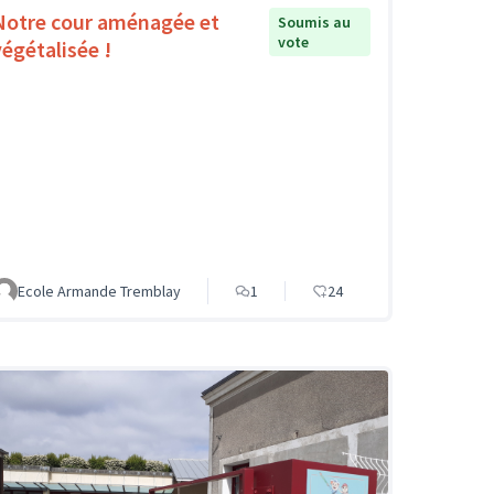
Notre cour aménagée et
Soumis au
vote
végétalisée !
Ecole Armande Tremblay
1
24