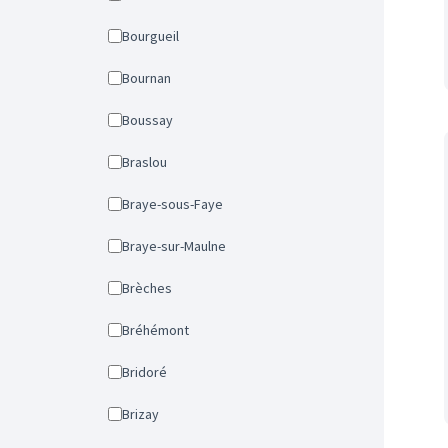
Bourgueil
Bournan
Boussay
Braslou
Braye-sous-Faye
Braye-sur-Maulne
Brèches
Bréhémont
Bridoré
Brizay