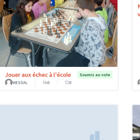
Jouer aux échec à l'école
Soumis au vote
WESSAL
0
0