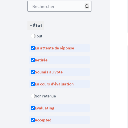
État
Tout
En attente de réponse
Retirée
Soumis au vote
En cours d'évaluation
Non retenue
Evaluating
Accepted