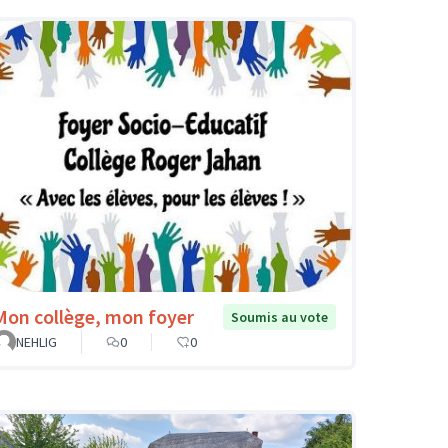
Mon collège, mon foyer
Soumis au vote
NEHLIG
0
0