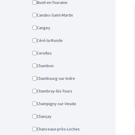
Bueil-en-Touraine
Candes-Saint-Martin
Cangey
Céré-la-Ronde
Cerelles
Chambon
Chambourg-sur-Indre
Chambray-lès-Tours
Champigny-sur-Veude
Chançay
Chanceaux-près-Loches