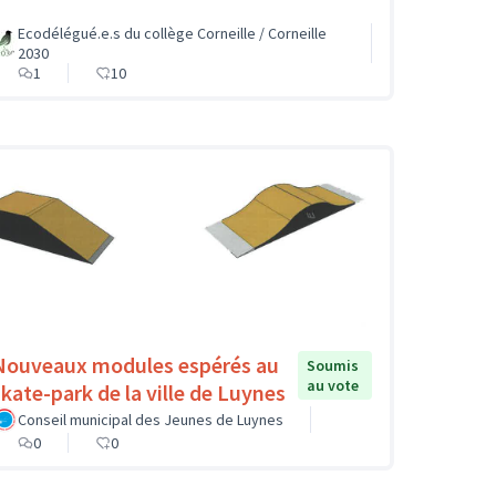
Ecodélégué.e.s du collège Corneille / Corneille
2030
1
10
Nouveaux modules espérés au
Soumis
au vote
skate-park de la ville de Luynes
Conseil municipal des Jeunes de Luynes
0
0