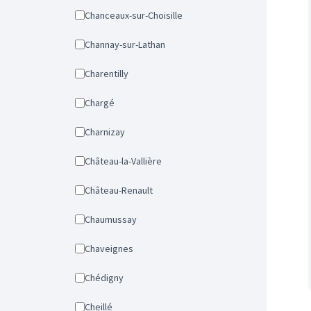
Chanceaux-sur-Choisille
Channay-sur-Lathan
Charentilly
Chargé
Charnizay
Château-la-Vallière
Château-Renault
Chaumussay
Chaveignes
Chédigny
Cheillé