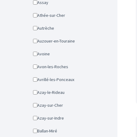
Assay
Athée-sur-Cher
Autrèche
Auzouer-en-Touraine
Avoine
Avon-les-Roches
Avrillé-les-Ponceaux
Azay-le-Rideau
Azay-sur-Cher
Azay-sur-Indre
Ballan-Miré