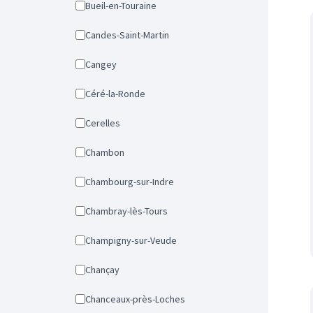
Bueil-en-Touraine
Candes-Saint-Martin
Cangey
Céré-la-Ronde
Cerelles
Chambon
Chambourg-sur-Indre
Chambray-lès-Tours
Champigny-sur-Veude
Chançay
Chanceaux-près-Loches