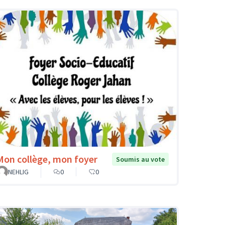
Mon collège, mon foyer
Soumis au vote
NEHLIG
0
0