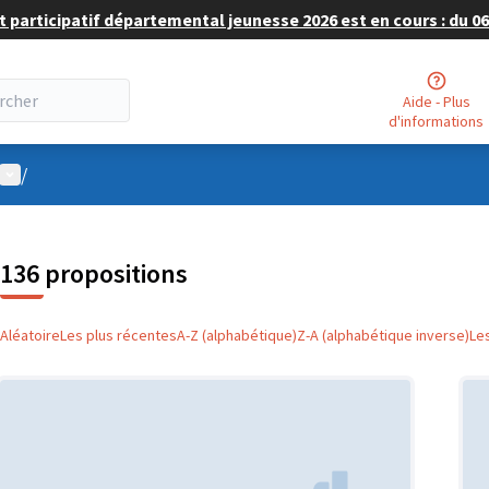
 participatif départemental jeunesse 2026 est en cours : du 06 
Aide - Plus
d'informations
Menu utilisateur
/
136 propositions
Aléatoire
Les plus récentes
A-Z (alphabétique)
Z-A (alphabétique inverse)
Le