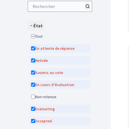
État
Tout
En attente de réponse
Retirée
Soumis au vote
En cours d'évaluation
Non retenue
Evaluating
Accepted