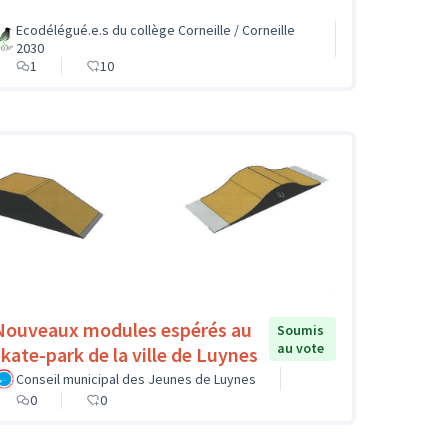
Ecodélégué.e.s du collège Corneille / Corneille
2030
1
10
Nouveaux modules espérés au
Soumis
au vote
skate-park de la ville de Luynes
Conseil municipal des Jeunes de Luynes
0
0