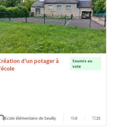
Création d'un potager à
Soumis au
vote
'école
Ecole élémentaire de Seuilly
0
25