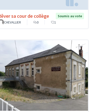
Rêver sa cour de collège
Soumis au vote
CHEVALLIER
0
1