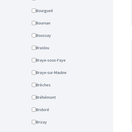
Bourgueil
Bournan
Boussay
Braslou
Braye-sous-Faye
Braye-sur-Maulne
Brèches
Bréhémont
Bridoré
Brizay