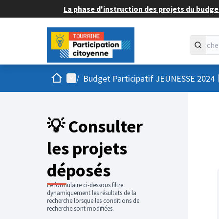
La phase d'instruction des projets du budget
Accueil
Menu principal
/
Budget Participatif JEUNESSE 2024
💡 Consulter
les projets
déposés
Le formulaire ci-dessous filtre
dynamiquement les résultats de la
recherche lorsque les conditions de
recherche sont modifiées.