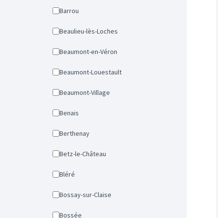
Barrou
Beaulieu-lès-Loches
Beaumont-en-Véron
Beaumont-Louestault
Beaumont-Village
Benais
Berthenay
Betz-le-Château
Bléré
Bossay-sur-Claise
Bossée