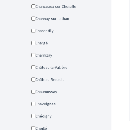
Chanceaux-sur-Choisille
Channay-sur-Lathan
Charentilly
Chargé
Charnizay
Château-la-Vallière
Château-Renault
Chaumussay
Chaveignes
Chédigny
Cheillé