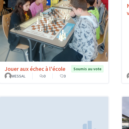
Jouer aux échec à l'école
Soumis au vote
WESSAL
0
0