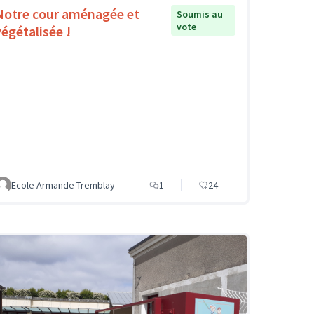
Notre cour aménagée et
Soumis au
vote
végétalisée !
Ecole Armande Tremblay
1
24