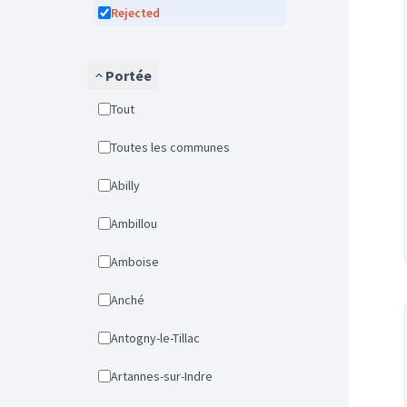
Rejected
Portée
Tout
Toutes les communes
Abilly
Ambillou
Amboise
Anché
Antogny-le-Tillac
Artannes-sur-Indre