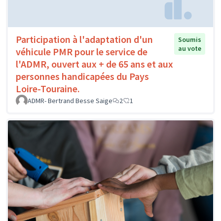
Participation à l'adaptation d'un
Soumis
au vote
véhicule PMR pour le service de
l'ADMR, ouvert aux + de 65 ans et aux
personnes handicapées du Pays
Loire-Touraine.
ADMR- Bertrand Besse Saige
2
1