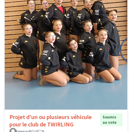
Projet d'un ou plusieurs véhicule
Soumis
au vote
pour le club de TWIRLING
lamirault
0
9