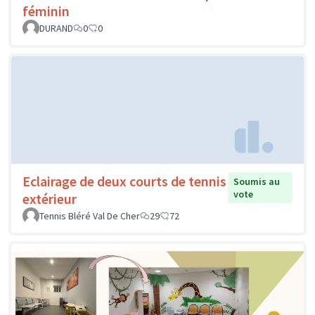
féminin
DURAND
0
0
Eclairage de deux courts de tennis
Soumis au
vote
extérieur
Tennis Bléré Val De Cher
29
72