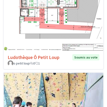
Ludothèque Ô Petit Loup
Soumis au vote
o petit loup
0
1