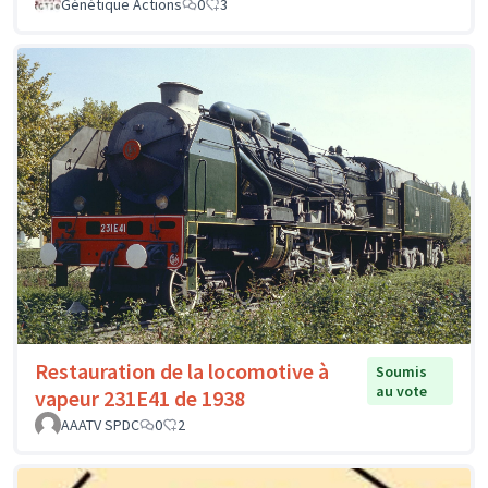
Génétique Actions
0
3
Restauration de la locomotive à
Soumis
au vote
vapeur 231E41 de 1938
AAATV SPDC
0
2