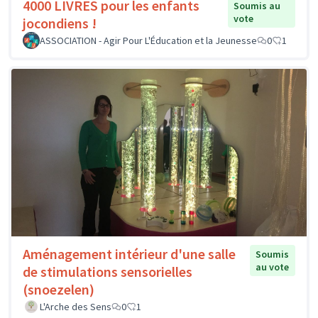
4000 LIVRES pour les enfants
Soumis au
vote
jocondiens !
ASSOCIATION - Agir Pour L'Éducation et la Jeunesse
0
1
Aménagement intérieur d'une salle
Soumis
au vote
de stimulations sensorielles
(snoezelen)
L'Arche des Sens
0
1