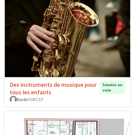
Des instruments de musique pour
Soumis au
vote
tous les enfants
Bardin
0
17