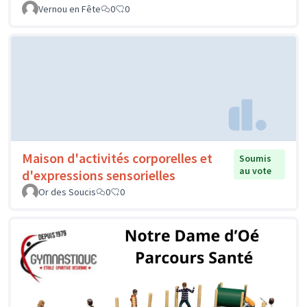
Vernou en Fête
0
0
Maison d'activités corporelles et
Soumis
au vote
d'expressions sensorielles
Or des Soucis
0
0