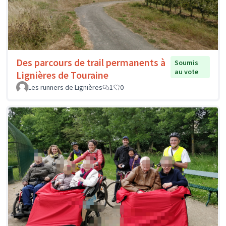
Des parcours de trail permanents à
Soumis
au vote
Lignières de Touraine
Les runners de Lignières
1
0