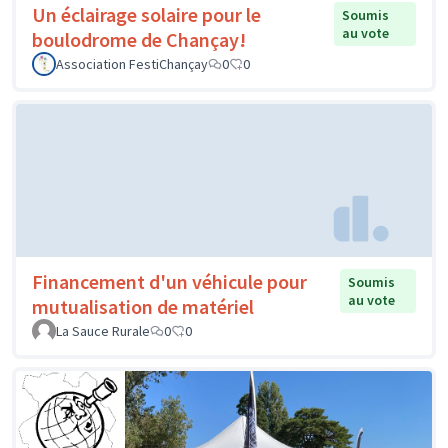
Un éclairage solaire pour le
Soumis
au vote
boulodrome de Chançay!
Association FestiChançay
0
0
Financement d'un véhicule pour
Soumis
au vote
mutualisation de matériel
La Sauce Rurale
0
0