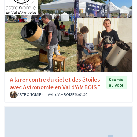
A la rencontre du ciel et des étoiles
Soumis
au vote
avec Astronomie en Val d’AMBOISE
ASTRONOMIE en VAL d'AMBOISE
0
0