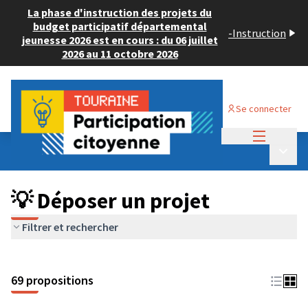
La phase d'instruction des projets du
budget participatif départemental
-
Instruction
jeunesse 2026 est en cours : du 06 juillet
2026 au 11 octobre 2026
Se connecter
Menu princi
Budget Participatif ADULTE 2024
/
Menu p
💡 Déposer un projet
💡 Déposer un projet
Filtrer et rechercher
69 propositions