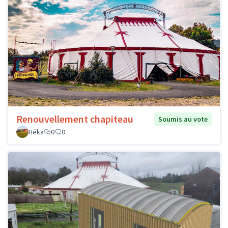
Renouvellement chapiteau
Soumis au vote
Héka
0
0