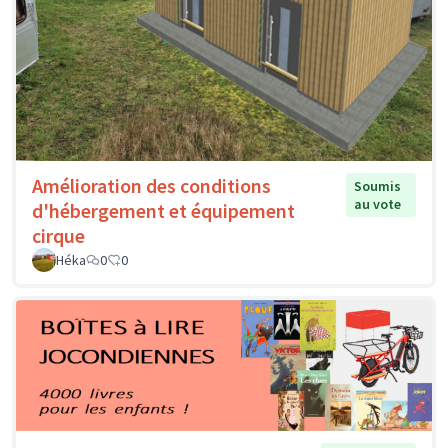
Amélioration des conditions
Soumis
au vote
d'hébergement et équipement
cirque
Héka
0
0