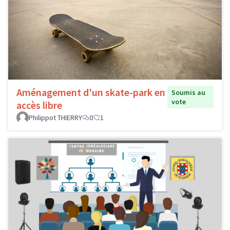
Aménagement d'un skate-park en
Soumis au
vote
accès libre
Philippot THIERRY
0
1