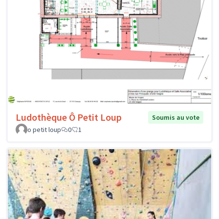
Ludothèque Ô Petit Loup
Soumis au vote
o petit loup
0
1