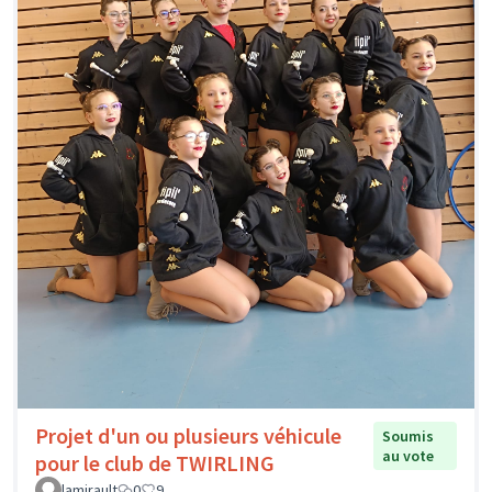
Projet d'un ou plusieurs véhicule
Soumis
au vote
pour le club de TWIRLING
lamirault
0
9