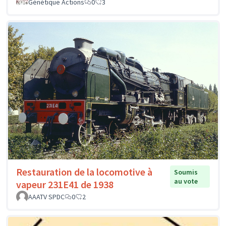
Génétique Actions
0
3
Restauration de la locomotive à
Soumis
au vote
vapeur 231E41 de 1938
AAATV SPDC
0
2