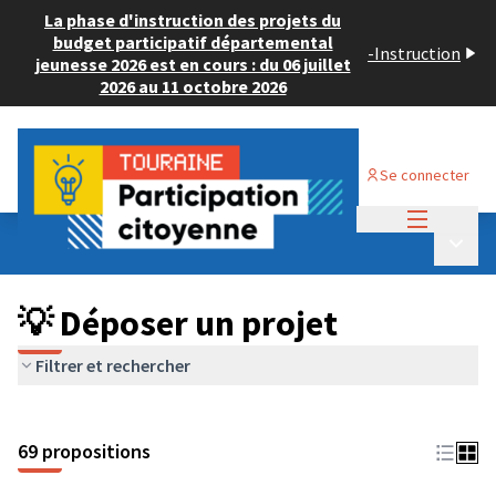
La phase d'instruction des projets du
budget participatif départemental
-
Instruction
jeunesse 2026 est en cours : du 06 juillet
2026 au 11 octobre 2026
Se connecter
Menu princi
Budget Participatif ADULTE 2024
/
Menu p
💡 Déposer un projet
💡 Déposer un projet
Filtrer et rechercher
69 propositions