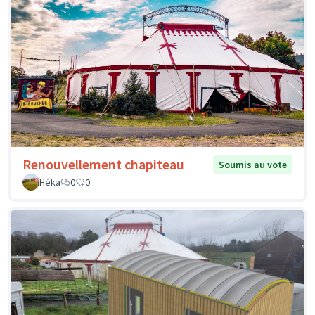
Renouvellement chapiteau
Soumis au vote
Héka
0
0