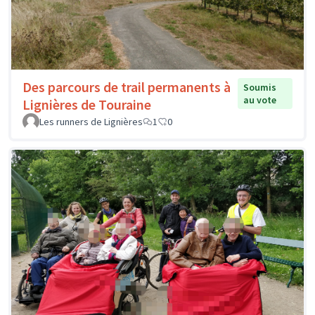
Des parcours de trail permanents à
Soumis
au vote
Lignières de Touraine
Les runners de Lignières
1
0