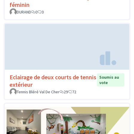
féminin
DURAND
0
0
Eclairage de deux courts de tennis
Soumis au
vote
extérieur
Tennis Bléré Val De Cher
29
72