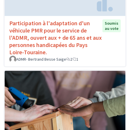
Participation à l'adaptation d'un
Soumis
au vote
véhicule PMR pour le service de
l'ADMR, ouvert aux + de 65 ans et aux
personnes handicapées du Pays
Loire-Touraine.
ADMR- Bertrand Besse Saige
2
1