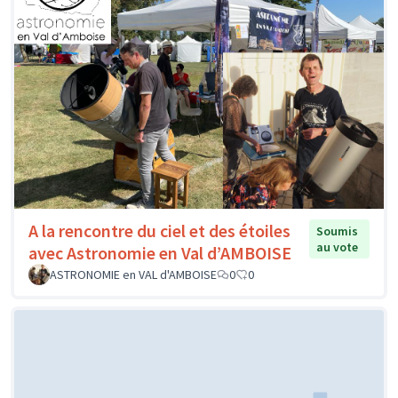
A la rencontre du ciel et des étoiles
Soumis
au vote
avec Astronomie en Val d’AMBOISE
ASTRONOMIE en VAL d'AMBOISE
0
0