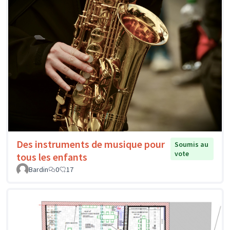
Des instruments de musique pour
Soumis au
vote
tous les enfants
Bardin
0
17