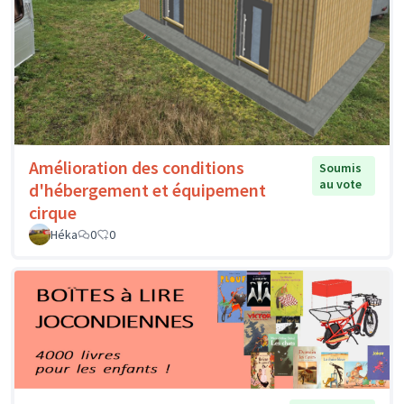
Amélioration des conditions
Soumis
au vote
d'hébergement et équipement
cirque
Héka
0
0