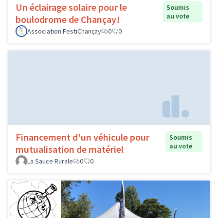
Un éclairage solaire pour le
Soumis
au vote
boulodrome de Chançay!
Association FestiChançay
0
0
Financement d'un véhicule pour
Soumis
au vote
mutualisation de matériel
La Sauce Rurale
0
0