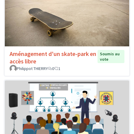
Aménagement d'un skate-park en
Soumis au
vote
accès libre
Philippot THIERRY
0
1