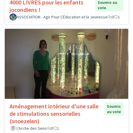
4000 LIVRES pour les enfants
Soumis au
vote
jocondiens !
ASSOCIATION - Agir Pour L'Éducation et la Jeunesse
0
1
Aménagement intérieur d'une salle
Soumis
au vote
de stimulations sensorielles
(snoezelen)
L'Arche des Sens
0
1