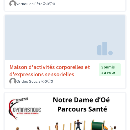
Vernou en Fête
0
0
Maison d'activités corporelles et
Soumis
au vote
d'expressions sensorielles
Or des Soucis
0
0